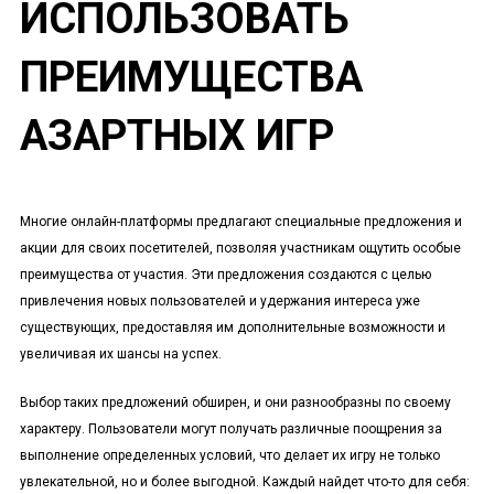
ИСПОЛЬЗОВАТЬ
ПРЕИМУЩЕСТВА
АЗАРТНЫХ ИГР
Многие онлайн-платформы предлагают специальные предложения и
акции для своих посетителей, позволяя участникам ощутить особые
преимущества от участия. Эти предложения создаются с целью
привлечения новых пользователей и удержания интереса уже
существующих, предоставляя им дополнительные возможности и
увеличивая их шансы на успех.
Выбор таких предложений обширен, и они разнообразны по своему
характеру. Пользователи могут получать различные поощрения за
выполнение определенных условий, что делает их игру не только
увлекательной, но и более выгодной. Каждый найдет что-то для себя: