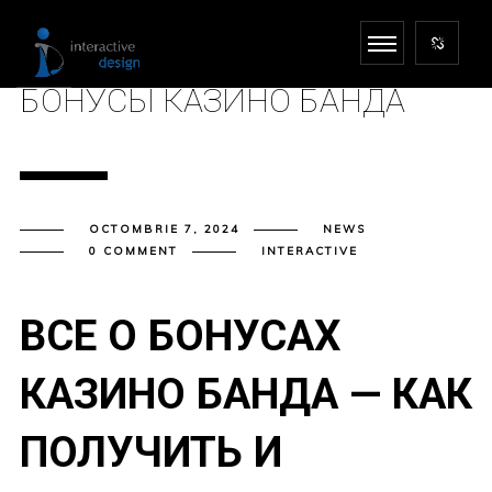
БОНУСЫ КАЗИНО БАНДА
OCTOMBRIE 7, 2024
NEWS
0 COMMENT
INTERACTIVE
ВСЕ О БОНУСАХ
КАЗИНО БАНДА — КАК
ПОЛУЧИТЬ И