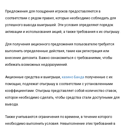
Предложения для поощрения игроков предоставляются в
соответствии с рядом правил, которые необходимо соблюдать для
успешного вывода выигрышей. Эти условия определяют порядок
активации и использования акций, а также требования к их отыгрышу.
Для получения акционного предложения пользователю требуется
выполнить определенные действия, такие как регистрация или
внесение депозита. Важно ознакомиться с требованиями, чтобы
избежать возможных недоразумений.
Акционные средства и выигрыши,
казино Банда
полученные с их
помощью, подлежат отыгрышу в соответствии с установленными
коэффициентами. Отыгрыш представляет собой количество ставок,
которое необходимо сделать, чтобы средства стали доступными для
вывода.
Также учитываются ограничения по времени, в течение которого
необходимо выполнить условия. Невыполнение этих требований в