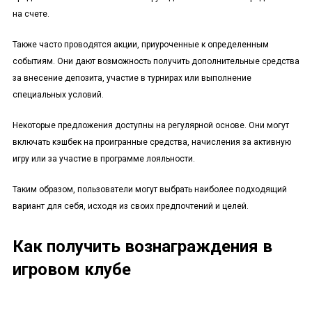
на счете.
Также часто проводятся акции, приуроченные к определенным
событиям. Они дают возможность получить дополнительные средства
за внесение депозита, участие в турнирах или выполнение
специальных условий.
Некоторые предложения доступны на регулярной основе. Они могут
включать кэшбек на проигранные средства, начисления за активную
игру или за участие в программе лояльности.
Таким образом, пользователи могут выбрать наиболее подходящий
вариант для себя, исходя из своих предпочтений и целей.
Как получить вознаграждения в
игровом клубе