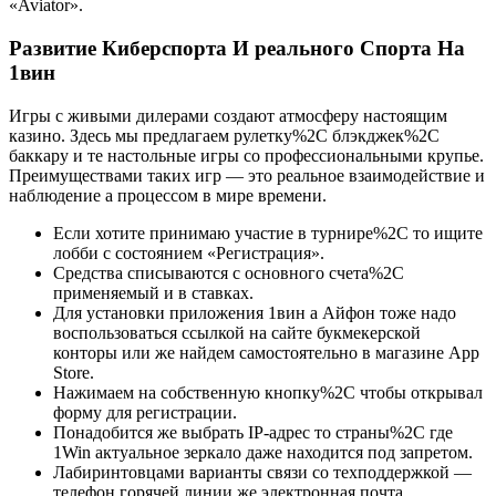
«Aviator».
Развитие Киберспорта И реального Спорта На
1вин
Игры с живыми дилерами создают атмосферу настоящим
казино. Здесь мы предлагаем рулетку%2C блэкджек%2C
баккару и те настольные игры со профессиональными крупье.
Преимуществами таких игр — это реальное взаимодействие и
наблюдение а процессом в мире времени.
Если хотите принимаю участие в турнире%2C то ищите
лобби с состоянием «Регистрация».
Средства списываются с основного счета%2C
применяемый и в ставках.
Для установки приложения 1вин а Айфон тоже надо
воспользоваться ссылкой на сайте букмекерской
конторы или же найдем самостоятельно в магазине App
Store.
Нажимаем на собственную кнопку%2C чтобы открывал
форму для регистрации.
Понадобится же выбрать IP-адрес то страны%2C где
1Win актуальное зеркало даже находится под запретом.
Лабиринтовцами варианты связи со техподдержкой ―
телефон горячей линии же электронная почта.