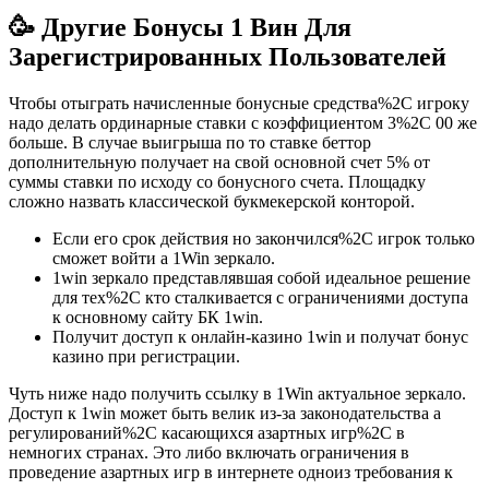
🥳 Другие Бонусы 1 Вин Для
Зарегистрированных Пользователей
Чтобы отыграть начисленные бонусные средства%2C игроку
надо делать ординарные ставки с коэффициентом 3%2C 00 же
больше. В случае выигрыша по то ставке беттор
дополнительную получает на свой основной счет 5% от
суммы ставки по исходу со бонусного счета. Площадку
сложно назвать классической букмекерской конторой.
Если его срок действия но закончился%2C игрок только
сможет войти а 1Win зеркало.
1win зеркало представлявшая собой идеальное решение
для тех%2C кто сталкивается с ограничениями доступа
к основному сайту БК 1win.
Получит доступ к онлайн-казино 1win и получат бонус
казино при регистрации.
Чуть ниже надо получить ссылку в 1Win актуальное зеркало.
Доступ к 1win может быть велик из-за законодательства а
регулирований%2C касающихся азартных игр%2C в
немногих странах. Это либо включать ограничения в
проведение азартных игр в интернете одноиз требования к