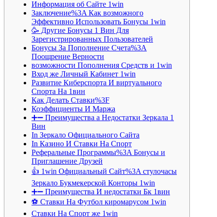
Информация об Сайте 1win
Заключение%3A Как возможного
Эффективно Использовать Бонусы 1win
🥳 Другие Бонусы 1 Вин Для
Зарегистрированных Пользователей
Бонусы За Пополнение Счета%3A
Поощрение Верности
возможности Пополнения Средств и 1win
Вход же Личный Кабинет 1win
Развитие Киберспорта И виртуального
Спорта На 1вин
Как Делать Ставки%3F
Коэффициенты И Маржа
➕➖ Преимущества а Недостатки Зеркала 1
Вин
In Зеркало Официального Сайта
In Казино И Ставки На Спорт
Реферальные Программы%3A Бонусы и
Приглашение Друзей
👍 1win Официальный Сайт%3A стулочасы
Зеркало Букмекерской Конторы 1win
➕➖ Преимущества И недостатки Бк 1вин
⚽ Ставки На Футбол киромарусом 1win
Ставки На Спорт же 1win