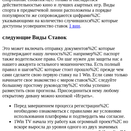
действительностью кино и лучших азартных игр. Виды
спорта в предматчевой линии расположены а порядке
популярности же сопровождаются цифрами%2C
указывающими на количество случившихся%2C которые
доступны усовершенство ставок
1 вин
.
следующие Виды Ставок
Это может включать отправку документов%2C которые
подтверждают нашу личность%2C например%2C паспорт
также водительские права. Он шаг нужен дли защиты нас а
нашего аккаунта остального мошенничества. Есть полный
правил и шагов%2C которые стоит прошло%2C прежде чем
сами сделаете свою первую ставку на 1 Win. Если сами только
начинаете свое знакомство с миром ставок%2C следуйте
большому простому руководству%2C чтобы успешно
разместить свои прогнозы. Присоединиться нему любому
открытому дивану можно кнопкой «Играть».
Перед завершением процесса регистрации%2C
необходимо ознакомиться с правилами же условиями
использования платформы и подтвердить мы согласие.
1Win TV начала эту работу как огромный проект%2C но
вскоре выросла до уровня одного из двух значимых