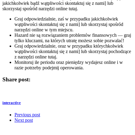
jakichkolwiek bądź wątpliwości skontaktuj się z nami] lub
skorzystaj spośród narzędzi online tutaj.
Graj odpowiedzialnie, zaś w przypadku jakichkolwiek
wątpliwości skontaktuj się z nami] lub skorzystaj spośród
narzędzi online w tym miejscu.
Hazard nie są rozwiązaniem problemów finansowych — graj
tylko kluczami, na których utratę możesz sobie pozwalać!
Graj odpowiedzialnie, oraz w przypadku którychkolwiek
wątpliwości skontaktuj się z nami] lub skorzystaj pochodzące
z narzędzi online tutaj.
Monitoruj ile periodu oraz pieniędzy wydajesz online i w
razie potrzeby podejmij operowania.
Share post:
interactive
Previous post
Next post