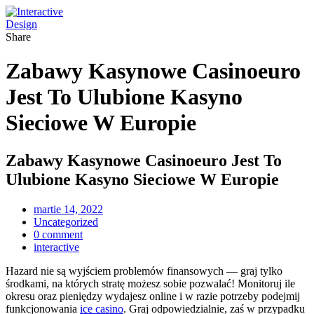
Share
Zabawy Kasynowe Casinoeuro
Jest To Ulubione Kasyno
Sieciowe W Europie
Zabawy Kasynowe Casinoeuro Jest To
Ulubione Kasyno Sieciowe W Europie
martie 14, 2022
Uncategorized
0 comment
interactive
Hazard nie są wyjściem problemów finansowych — graj tylko
środkami, na których stratę możesz sobie pozwalać! Monitoruj ile
okresu oraz pieniędzy wydajesz online i w razie potrzeby podejmij
funkcjonowania
ice casino
. Graj odpowiedzialnie, zaś w przypadku