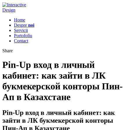
Home
Despre
noi
Servicii
Portofoliu
Contact
Share
Pin-Up вход в личный
кабинет: как зайти в ЛК
букмекерской конторы Пин-
Ап в Казахстане
Pin-Up вход в личный кабинет: как
зайти в ЛК букмекерской конторы
Пин-Ап в Казахстане