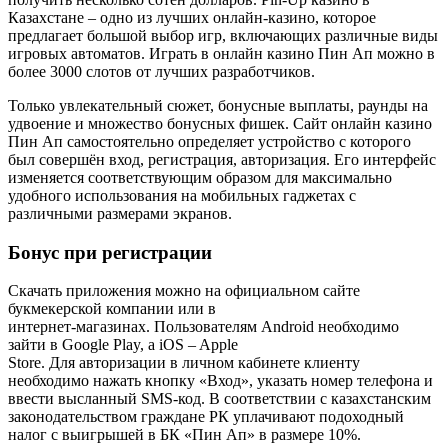
Казахстане – одно из лучших онлайн-казино, которое
предлагает большой выбор игр, включающих различные виды
игровых автоматов. Играть в онлайн казино Пин Ап можно в
более 3000 слотов от лучших разработчиков.
Только увлекательный сюжет, бонусные выплаты, раунды на
удвоение и множество бонусных фишек. Сайт онлайн казино
Пин Ап самостоятельно определяет устройство с которого
был совершён вход, регистрация, авторизация. Его интерфейс
изменяется соответствующим образом для максимально
удобного использования на мобильных гаджетах с
различными размерами экранов.
Бонус при регистрации
Скачать приложения можно на официальном сайте
букмекерской компании или в
интернет-магазинах. Пользователям Android необходимо
зайти в Google Play, а iOS – Apple
Store. Для авторизации в личном кабинете клиенту
необходимо нажать кнопку «Вход», указать номер телефона и
ввести высланный SMS-код. В соответствии с казахстанским
законодательством граждане РК уплачивают подоходный
налог с выигрышей в БК «Пин Ап» в размере 10%.