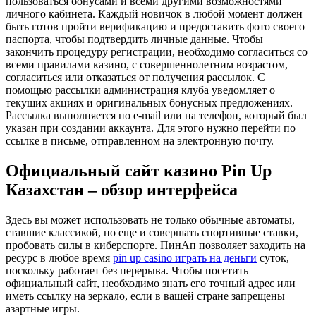
пользоваться бонусами и всеми другими возможностями
личного кабинета. Каждый новичок в любой момент должен
быть готов пройти верификацию и предоставить фото своего
паспорта, чтобы подтвердить личные данные. Чтобы
закончить процедуру регистрации, необходимо согласиться со
всеми правилами казино, с совершеннолетним возрастом,
согласиться или отказаться от получения рассылок. С
помощью рассылки администрация клуба уведомляет о
текущих акциях и оригинальных бонусных предложениях.
Рассылка выполняется по e-mail или на телефон, который был
указан при создании аккаунта. Для этого нужно перейти по
ссылке в письме, отправленном на электронную почту.
Официальный сайт казино Pin Up
Казахстан – обзор интерфейса
Здесь вы может использовать не только обычные автоматы,
ставшие классикой, но еще и совершать спортивные ставки,
пробовать силы в киберспорте. ПинАп позволяет заходить на
ресурс в любое время
pin up casino играть на деньги
суток,
поскольку работает без перерыва. Чтобы посетить
официальный сайт, необходимо знать его точный адрес или
иметь ссылку на зеркало, если в вашей стране запрещены
азартные игры.