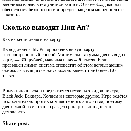
законным владельцем учетной записи. Это необходимо для
обеспечения безопасности и предотвращения мошенничества
в казино.
Сколько выводит Пин Ап?
Как вывести деньги на карту
Вывод денег с БК Pin up на банковскую карту —
распространенный способ. Минимальная сумма для вывода на
карту — 300 рублей, максимальная – 30 тысяч. Если
превышен лимит, система оповестит об этом всплывающим
окном. За месяц из сервиса можно вывести не более 350
тысяч.
Вниманию игроков предлагается несколько видов покера,
Black Jack, Баккара, Холдем и некоторые другие. Игра ведётся
исключительно против компьютерного алгоритма, поэтому
для каждой из игр этого раздела pin-up казино доступна
демоверсия.
Share post: