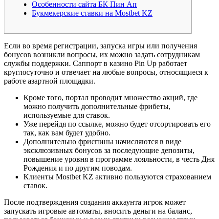
Особенности сайта БК Пин Ап
Букмекерские ставки на Mostbet KZ
Если во время регистрации, запуска игры или получения
бонусов возникли вопросы, их можно задать сотрудникам
службы поддержки. Саппорт в казино Pin Up работает
круглосуточно и отвечает на любые вопросы, относящиеся к
работе азартной площадки.
Кроме того, портал проводит множество акций, где
можно получить дополнительные фрибеты,
используемые для ставок.
Уже перейдя по ссылке, можно будет отсортировать его
так, как вам будет удобно.
Дополнительно фриспины начисляются в виде
эксклюзивных бонусов за последующие депозиты,
повышение уровня в программе лояльности, в честь Дня
Рождения и по другим поводам.
Клиенты Mostbet KZ активно пользуются страхованием
ставок.
После подтверждения создания аккаунта игрок может
запускать игровые автоматы, вносить деньги на баланс,