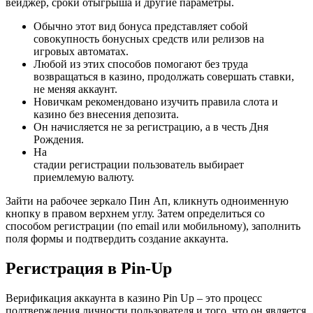
вейджер, сроки отыгрыша и другие параметры.
Обычно этот вид бонуса представляет собой
совокупность бонусных средств или релизов на
игровых автоматах.
Любой из этих способов помогают без труда
возвращаться в казино, продолжать совершать ставки,
не меняя аккаунт.
Новичкам рекомендовано изучить правила слота и
казино без внесения депозита.
Он начисляется не за регистрацию, а в честь Дня
Рождения.
На
стадии регистрации пользователь выбирает
приемлемую валюту.
Зайти на рабочее зеркало Пин Ап, кликнуть одноименную
кнопку в правом верхнем углу. Затем определиться со
способом регистрации (по email или мобильному), заполнить
поля формы и подтвердить создание аккаунта.
Регистрация в Pin-Up
Верификация аккаунта в казино Pin Up – это процесс
подтверждения личности пользователя и того, что он является