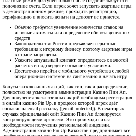
Платный режим доступен только после создание аккаунта и
пополнение счета. Если игрок хочет запускать азартные игры
в демонстрационном режиме, проходить регистрацию,
верификацию и вносить деньги на депозит не придется.
Обычно требуется увеличение количества ставок на
игровые автоматы или определение оборота денежных
средств.
Законодательство России предъявляет серьезные
требования к игорному бизнесу, поэтому азартные игры
в стране запрещены.
Укажите актуальный контакт, определитесь с валютой
расчетов и подтвердите согласие с условиями.
Достаточно перейти с мобильного устройства с любой
операционной системой на сайт казино и начать игру.
Бонусы эксклюзивных акций, как тип, так и распределение,
полностью на усмотрении администрации Казино Пин Ап.
Для получения эксклюзивных акций необходима регистрация
в онлайн казино Pin Up, в процессе которой игрок даёт
согласие на email рассылку ([email protected]). В некоторых
случаях официальный сайт Казино Пин Ап блокируется
контролирующими органами. Это происходит из-за
необходимости получения региональной лицензии.
Администрация казино Pin Up Казахстан предпринимает все
необходимые меры для ведения честной игры в соответствии