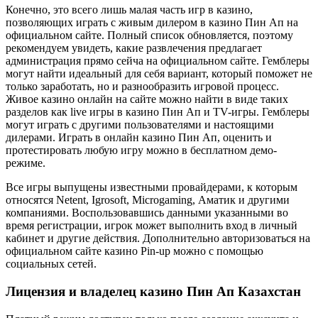
Конечно, это всего лишь малая часть игр в казино,
позволяющих играть с живым дилером в казино Пин Ап на
официальном сайте. Полный список обновляется, поэтому
рекомендуем увидеть, какие развлечения предлагает
администрация прямо сейча на официальном сайте. Гемблеры
могут найти идеальный для себя вариант, который поможет не
только заработать, но и разнообразить игровой процесс.
Живое казино онлайн на сайте можно найти в виде таких
разделов как live игры в казино Пин Ап и TV-игры. Гемблеры
могут играть с другими пользователями и настоящими
дилерами. Играть в онлайн казино Пин Ап, оценить и
протестировать любую игру можно в бесплатном демо-
режиме.
Все игры выпущены известными провайдерами, к которым
относятся Netent, Igrosoft, Microgaming, Аматик и другими
компаниями. Воспользовавшись данными указанными во
время регистрации, игрок может выполнить вход в личный
кабинет и другие действия. Дополнительно авторизоваться на
официальном сайте казино Pin-up можно с помощью
социальных сетей.
Лицензия и владелец казино Пин Ап Казахстан