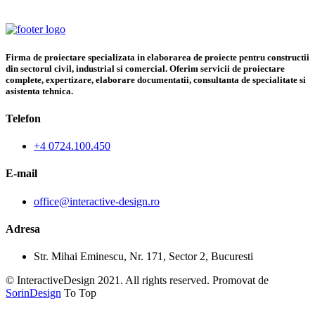
Firma de proiectare specializata in elaborarea de proiecte pentru constructii
din sectorul civil, industrial si comercial. Oferim servicii de proiectare
complete, expertizare, elaborare documentatii, consultanta de specialitate si
asistenta tehnica.
Telefon
+4 0724.100.450
E-mail
office@interactive-design.ro
Adresa
Str. Mihai Eminescu, Nr. 171, Sector 2, Bucuresti
© InteractiveDesign 2021. All rights reserved. Promovat de
SorinDesign
To Top