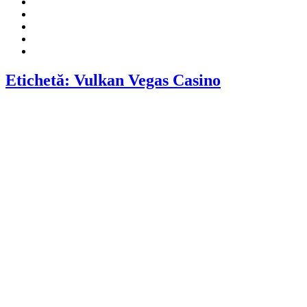
Etichetă: Vulkan Vegas Casino