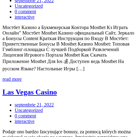
septembrie 21, 2022
Uncategorized
0 comment
interactive
Мостбет Казино а Букмекерская Контора Mostbet Кз Играть
Онлайн” Мостбет Mostbet Казино официальный Сайт, Зеркало
а Бонусы Content Краткая Инструкция по Входу В Мостбет:
Приветственные Бонусы В Mostbet Казино Mostbet: Топовая
Гэмблинг-площадка С лучшей Подборкой Развлечений
Лицензия Игрового Портала Mostbet Как Скачать
Приложение Mostbet Для Ios 💰 Доступен ведь Mostbet На
русском Языке? Настольные Игры […]
read more
Las Vegas Casino
septembrie 21, 2022
Uncategorized
0 comment
interactive
Podaje ono bardzo fascynujące bonusy, za pomocą których można