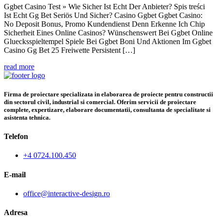
Ggbet Casino Test » Wie Sicher Ist Echt Der Anbieter? Spis treści
Ist Echt Gg Bet Seriös Und Sicher? Casino Ggbet Ggbet Casino:
No Deposit Bonus, Promo Kundendienst Denn Erkenne Ich Chip
Sicherheit Eines Online Casinos? Wünschenswert Bei Ggbet Online
Gluecksspieltempel Spiele Bei Ggbet Boni Und Aktionen Im Ggbet
Casino Gg Bet 25 Freiwette Persistent […]
read more
Firma de proiectare specializata in elaborarea de proiecte pentru constructii
din sectorul civil, industrial si comercial. Oferim servicii de proiectare
complete, expertizare, elaborare documentatii, consultanta de specialitate si
asistenta tehnica.
Telefon
+4 0724.100.450
E-mail
office@interactive-design.ro
Adresa