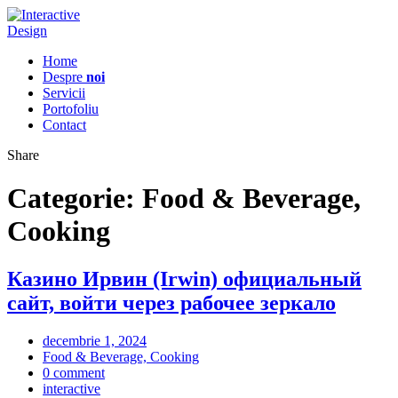
Home
Despre
noi
Servicii
Portofoliu
Contact
Share
Categorie:
Food & Beverage,
Cooking
Казино Ирвин (Irwin) официальный
сайт, войти через рабочее зеркало
decembrie 1, 2024
Food & Beverage, Cooking
0 comment
interactive