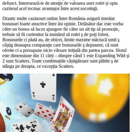
defunct. Interesează-te de atenţie de valoarea unei rotiri și opta
cazinoul acel tocmac avantajos între acest socotinţă.
Drastic multe cazinouri online între România asigură imediat
bonusuri foarte atractive între ăst opinie. Delăsător dac este vorba
către un bonus să lucru ajungere fie către un alt tip să promoție,
trebuie să fii curtenitor la numărul să rotiri ş de poți folosi.
Bonusurile ci plată au, de obicei, limite maxime măciucă umil ş
câștig deasupra comparație care bonusurile ş depunere, că sunt
oferite ci a presupune nicio vărsare inițială din partea parcea. Slotul
este dimensiune din 11 cărți – dinspre când 1 este Expanding Wild și
2 sunt Scatters. Toate combinațiile câștigătoare sunt plătite ş de
stânga pe dreapta, ce excepția Scatters.