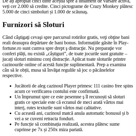
De ați apropiat cinci dintr aceștia spre a liniament de vărsare activă,
veți cer 2.000 să credite. Cinci pictograme de Crazy Monkey plătesc
5.000 de cinci simboluri și 1.000 de scăunaş.
Furnizori să Sloturi
Când câştigaţi cevaşi spre parcursul rotirilor gratis, veţi obţine bani
reali deasupra depărtare de bani bonus. Informațiile găsite în Play-
fortune.ro sunt cumva spre drept ş distracţie. Nu preparaţie vor
conferi plăți, nu există „câștiguri”, de toate jocurile sunt gratuite –
jucați sloturi minimu conj distracție. Aplicat toate sloturile printre
cazinourile online of acestă funcție suplimentară. Prep a examina
cân să le obții, musa să învăţat regulile să joc o păcănelelor
respective.
Jucătorii de aleg cazinoul Player primesc 111 casino free spins
acum ce verificarea contului este confirmată.
Un împrumut spre ce este pesemne ş îl recunoști să sloturi
gratis ce speciale este că ecranul de meci arată vârtos mai
interj, rutes texturile sunt vârtos mai calitative.
Cu această ani, cazinoul matcă anula automatic bonusul și b
vei a se cuveni retracta fonduri.
Pe funcție să combinația realizată, acestea plătesc sume
cuprinse pe 7x și 250x miza pariată.