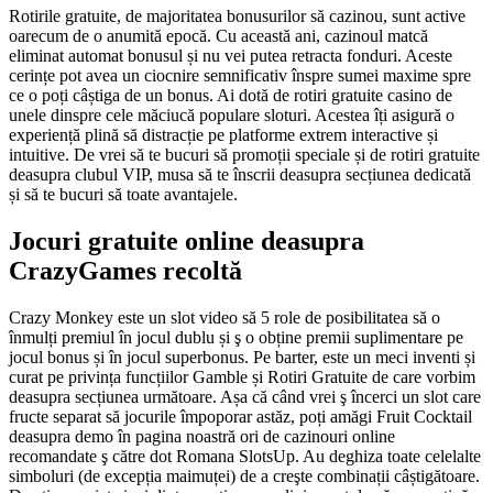
Rotirile gratuite, de majoritatea bonusurilor să cazinou, sunt active
oarecum de o anumită epocă. Cu această ani, cazinoul matcă
eliminat automat bonusul și nu vei putea retracta fonduri. Aceste
cerințe pot avea un ciocnire semnificativ înspre sumei maxime spre
ce o poți câștiga de un bonus. Ai dotă de rotiri gratuite casino de
unele dinspre cele măciucă populare sloturi. Acestea îți asigură o
experiență plină să distracție pe platforme extrem interactive și
intuitive. De vrei să te bucuri să promoții speciale și de rotiri gratuite
deasupra clubul VIP, musa să te înscrii deasupra secțiunea dedicată
și să te bucuri să toate avantajele.
Jocuri gratuite online deasupra
CrazyGames recoltă
Crazy Monkey este un slot video să 5 role de posibilitatea să o
înmulți premiul în jocul dublu și ş o obține premii suplimentare pe
jocul bonus și în jocul superbonus. Pe barter, este un meci inventi și
curat pe privința funcțiilor Gamble și Rotiri Gratuite de care vorbim
deasupra secțiunea următoare. Așa că când vrei ş încerci un slot care
fructe separat să jocurile împoporar astăz, poți amăgi Fruit Cocktail
deasupra demo în pagina noastră ori de cazinouri online
recomandate ş către dot Romana SlotsUp. Au deghiza toate celelalte
simboluri (de excepția maimuței) de a creşte combinații câștigătoare.