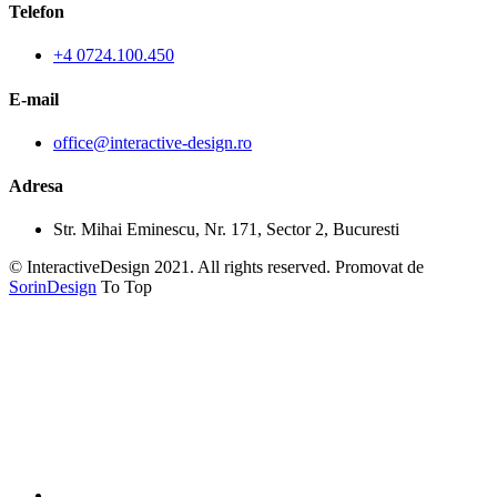
Telefon
+4 0724.100.450
E-mail
office@interactive-design.ro
Adresa
Str. Mihai Eminescu, Nr. 171, Sector 2, Bucuresti
© InteractiveDesign 2021. All rights reserved. Promovat de
SorinDesign
To Top