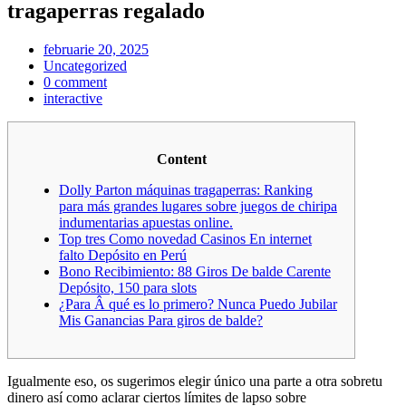
tragaperras regalado
februarie 20, 2025
Uncategorized
0 comment
interactive
Content
Dolly Parton máquinas tragaperras: Ranking
para más grandes lugares sobre juegos de chiripa
indumentarias apuestas online.
Top tres Como novedad Casinos En internet
falto Depósito en Perú
Bono Recibimiento: 88 Giros De balde Carente
Depósito, 150 para slots
¿Para Â qué es lo primero? Nunca Puedo Jubilar
Mis Ganancias Para giros de balde?
Igualmente eso, os sugerimos elegir único una parte a otra sobretu
dinero así­ como aclarar ciertos límites de lapso sobre