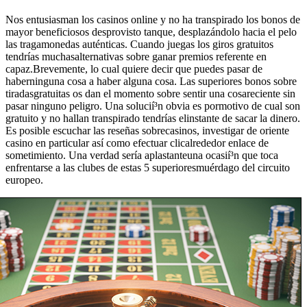
Nos entusiasman los casinos online y no ha transpirado los bonos de
mayor beneficiosos desprovisto tanque, desplazándolo hacia el pelo
las tragamonedas auténticas. Cuando juegas los giros gratuitos
tendrí­as muchasalternativas sobre ganar premios referente en
capaz.Brevemente, lo cual quiere decir que puedes pasar de
haberninguna cosa a haber alguna cosa. Las superiores bonos sobre
tiradasgratuitas os dan el momento sobre sentir una cosareciente sin
pasar ninguno peligro. Una solucií³n obvia es pormotivo de cual son
gratuito y no hallan transpirado tendrí­as elinstante de sacar la dinero.
Es posible escuchar las reseñas sobrecasinos, investigar de oriente
casino en particular así­ como efectuar clicalrededor enlace de
sometimiento. Una verdad serí­a aplastanteuna ocasií³n que toca
enfrentarse a las clubes de estas 5 superioresmuérdago del circuito
europeo.