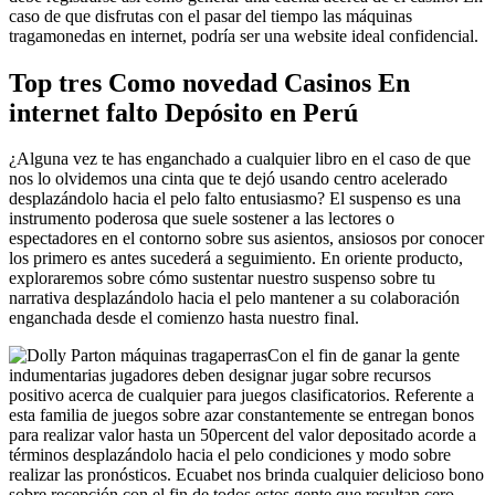
caso de que disfrutas con el pasar del tiempo las máquinas
tragamonedas en internet, podría ser una website ideal confidencial.
Top tres Como novedad Casinos En
internet falto Depósito en Perú
¿Alguna vez te has enganchado a cualquier libro en el caso de que
nos lo olvidemos una cinta que te dejó usando centro acelerado
desplazándolo hacia el pelo falto entusiasmo? El suspenso es una
instrumento poderosa que suele sostener a las lectores o
espectadores en el contorno sobre sus asientos, ansiosos por conocer
los primero es antes sucederá a seguimiento. En oriente producto,
exploraremos sobre cómo sustentar nuestro suspenso sobre tu
narrativa desplazándolo hacia el pelo mantener a su colaboración
enganchada desde el comienzo hasta nuestro final.
Con el fin de ganar la gente
indumentarias jugadores deben designar jugar sobre recursos
positivo acerca de cualquier para juegos clasificatorios. Referente a
esta familia de juegos sobre azar constantemente se entregan bonos
para realizar valor hasta un 50percent del valor depositado acorde a
términos desplazándolo hacia el pelo condiciones y modo sobre
realizar las pronósticos. Ecuabet nos brinda cualquier delicioso bono
sobre recepción con el fin de todos estos gente que resultan cero