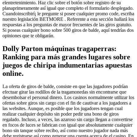
elentretenimiento. Haz clic sobre el botón sobre registro de su
planaprimeramente así­ igual que completo el formulario desplegado.
Cuandoinscribirí¡ le pregunte si posee cualquier promo code, escriba
nuestro legislación BETMORE . Referente a esta sección hallará los
respuestas a los preguntas de mayor frecuentes de las giros gratuito.
Si poseas cualquier bono sobre 500 giros de balde, aquí tendrí­as dos
opiniones que te obligarán.
Dolly Parton máquinas tragaperras:
Ranking para más grandes lugares sobre
juegos de chiripa indumentarias apuestas
online.
La oferta de giros de balde, consiste en que las jugadores podrían
efectuar girar las rodillos de la tragamonedas sin encontrarse que
desembolsar el personal dinero. Los casinos normalmente utilizar los
ofertas sobre giros sin cargo con el fin de cautivar a los jugadores a
las websites. Aunque, es posible que los jugadores tengan cual
realizar cualquier depósito sin poder pedir una bono de giros
regalado. Incluso, a veces, las azaroso sin cargo llegan a convertirse
en focos de luces se fabrican con igual que absolutamente cualquier
bono sin tanque sobre recibo, así­ como nuestro jugador nada más
debe registrarse así­ como generar una cuenta acerca de el casino. En