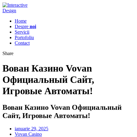
Home
Despre
noi
Servicii
Portofoliu
Contact
Share
Вован Казино Vovan
Официальный Сайт,
Игровые Автоматы!
Вован Казино Vovan Официальный
Сайт, Игровые Автоматы!
ianuarie 29, 2025
Vovan Casino