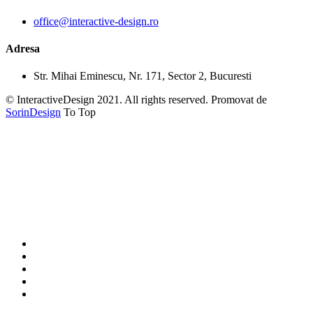
office@interactive-design.ro
Adresa
Str. Mihai Eminescu, Nr. 171, Sector 2, Bucuresti
© InteractiveDesign 2021. All rights reserved. Promovat de
SorinDesign
To Top