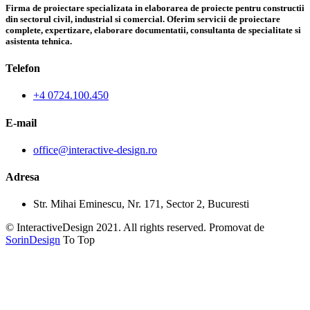
Firma de proiectare specializata in elaborarea de proiecte pentru constructii
din sectorul civil, industrial si comercial. Oferim servicii de proiectare
complete, expertizare, elaborare documentatii, consultanta de specialitate si
asistenta tehnica.
Telefon
+4 0724.100.450
E-mail
office@interactive-design.ro
Adresa
Str. Mihai Eminescu, Nr. 171, Sector 2, Bucuresti
© InteractiveDesign 2021. All rights reserved. Promovat de
SorinDesign
To Top