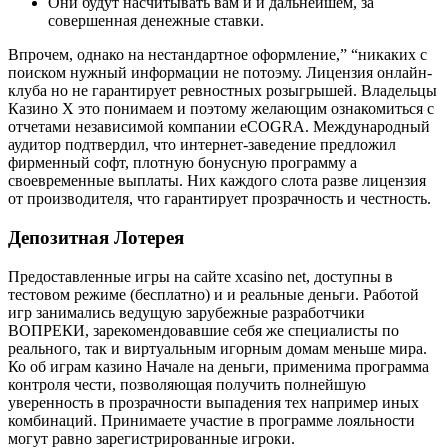
Они будут насчитывать вам и и дальнейшем, за
совершенная денежные ставки.
Впрочем, однако на нестандартное оформление,” “никаких с
поиском нужный информации не потоэму. Лицензия онлайн-
клуба но не гарантирует ревностных розыгрышей. Владельцы
Казино Х это понимаем и поэтому желающим ознакомиться с
отчетами независимой компании eCOGRA. Международный
аудитор подтвердил, что интернет-заведение предложил
фирменный софт, плотную бонусную программу а
своевременные выплаты. Них каждого слота разве лицензия
от производителя, что гарантирует прозрачность и честность.
Депозитная Лотерея
Предоставленные игры на сайте xcasino net, доступны в
тестовом режиме (бесплатно) и и реальные деньги. Работой
игр занимались ведущую зарубежные разработчики
ВОПРЕКИ, зарекомендовавшие себя же специалисты по
реального, так и виртуальным игорным домам меньше мира.
Ко об играм казино Начале на деньги, применима программа
контроля чести, позволяющая получить полнейшую
уверенность в прозрачности выпадения тех например иных
комбинаций. Принимаете участие в программе лояльности
могут равно зарегистрированные игроки.