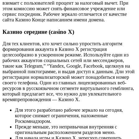
взимает с пользователей процент за налоговый вычет. При
этом комиссию может снять финансовое учреждение или
сервис посредник. Рабочее зеркало отличается от качестве
сайта Казино Конце написанием имени домена.
Казино середине (casino X)
Для тех клиентов, кто хочет сильно упростить алгоритм
формирования аккаунта в Казино Х регистрация
целесообразно в ускоренном режиме. Используйте один из
рабочих аккаунтов социальных сетей или мессенджеров,
такие как Telegram,” “Yandex, Google, Facebook, щелкнув на
выбранной пиктограмме, и выдав доступ к данным. Дли этой
регистрации нормализаторской может понадобиться номер
своего телефона. Один из главных лицензированных веб-
ресурсов в русскоязычном сегменте виртуального гемблинга,
который предлагает все, что нужно дли увлекательного
времяпрепровождения — Казино Х.
Для этого разработано рабочее зеркало на сегодня,
которое снимает ограничения, наложенные
Роскомнадзором.
Прежде меньше, это непривычная внутренняя с
оригинальным расположением разделов меню.
Ддя начала игры и Казино Х, чересчур совершить