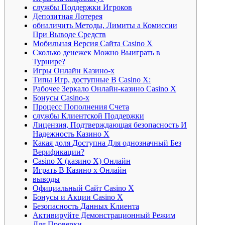
службы Поддержки Игроков
Депозитная Лотерея
обналичить Методы, Лимиты а Комиссии
При Выводе Средств
Мобильная Версия Сайта Casino X
Сколько денежек Можно Выиграть в
Турнире?
Игры Онлайн Казино-x
Типы Игр, доступные В Casino X:
Рабочее Зеркало Онлайн-казино Casino X
Бонусы Casino-x
Процесс Пополнения Счета
службы Клиентской Поддержки
Лицензия, Подтверждающая безопасность И
Надежность Казино Х
Какая доля Доступна Для однозначный Без
Верификации?
Casino X (казино Х) Онлайн
Играть В Казино х Онлайн
выводы
Официальный Сайт Casino X
Бонусы и Акции Casino X
Безопасность Данных Клиента
Активируйте Демонстрационный Режим
Для Проверки