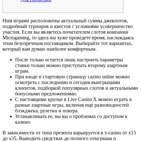
Ним играми расположены актуальный суммы джекпотов,
подробный турниров и квестов с условиями усовершенство
участия. Если вы являетесь почитателем слотов компании
Microgaming, то здесь вы хуже проведете время, наслаждаясь
этим безупречным поставщиком. Выбирайте тот вариантах,
который вам думаю наиболее комфортным.
После только остается лишь настроить параметры
ставки только можно приступать второму азартным
играм.
При входе и стартовую страницу cazino online можно
осмотреть с последними и сегодня выигрышами
клиентов, подборкой популярных слотов и актуальными
бонусными предложениями.
С настоящими крупье в Live Casino X можно играть в
разные азартные игры, включая еще разновидностей
блэкджека, рулетки и покера.
Устанавливать ее, вы вы о проблемах со доступом к
казино.
В зависимости от типа презента варьируется в x-casino от x15
до x35. Выводить средствах до полного отыгрыша и