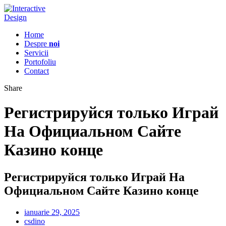
Home
Despre
noi
Servicii
Portofoliu
Contact
Share
Регистрируйся только Играй
На Официальном Сайте
Казино конце
Регистрируйся только Играй На
Официальном Сайте Казино конце
ianuarie 29, 2025
csdino