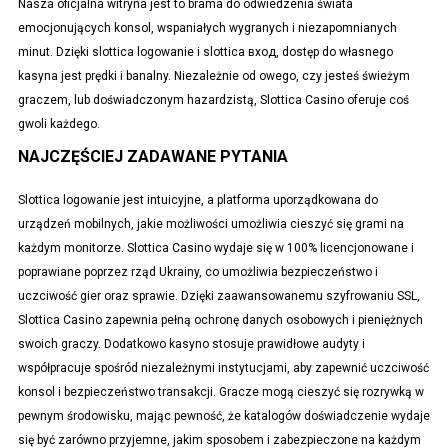
Nasza oficjalna witryna jest to brama do odwiedzenia świata
emocjonujących konsol, wspaniałych wygranych i niezapomnianych
minut. Dzięki slottica logowanie i slottica вход, dostęp do własnego
kasyna jest prędki i banalny. Niezależnie od owego, czy jesteś świeżym
graczem, lub doświadczonym hazardzistą, Slottica Casino oferuje coś
gwoli każdego.
NAJCZĘŚCIEJ ZADAWANE PYTANIA
Slottica logowanie jest intuicyjne, a platforma uporządkowana do
urządzeń mobilnych, jakie możliwości umożliwia cieszyć się grami na
każdym monitorze. Slottica Casino wydaje się w 100% licencjonowane i
poprawiane poprzez rząd Ukrainy, co umożliwia bezpieczeństwo i
uczciwość gier oraz sprawie. Dzięki zaawansowanemu szyfrowaniu SSL,
Slottica Casino zapewnia pełną ochronę danych osobowych i pieniężnych
swoich graczy. Dodatkowo kasyno stosuje prawidłowe audyty i
współpracuje spośród niezależnymi instytucjami, aby zapewnić uczciwość
konsol i bezpieczeństwo transakcji. Gracze mogą cieszyć się rozrywką w
pewnym środowisku, mając pewność, że katalogów doświadczenie wydaje
się być zarówno przyjemne, jakim sposobem i zabezpieczone na każdym