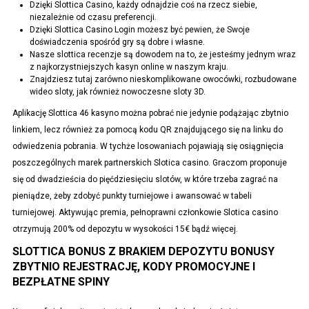
Dzięki Slottica Casino, każdy odnajdzie coś na rzecz siebie,
niezależnie od czasu preferencji.
Dzięki Slottica Casino Login możesz być pewien, że Swoje
doświadczenia spośród gry są dobre i własne.
Nasze slottica recenzje są dowodem na to, że jesteśmy jednym wraz
z najkorzystniejszych kasyn online w naszym kraju.
Znajdziesz tutaj zarówno nieskomplikowane owocówki, rozbudowane
wideo sloty, jak również nowoczesne sloty 3D.
Aplikację Slottica 46 kasyno można pobrać nie jedynie podążając zbytnio
linkiem, lecz również za pomocą kodu QR znajdującego się na linku do
odwiedzenia pobrania. W tychże losowaniach pojawiają się osiągnięcia
poszczególnych marek partnerskich Slotica casino. Graczom proponuje
się od dwadzieścia do pięćdziesięciu slotów, w które trzeba zagrać na
pieniądze, żeby zdobyć punkty turniejowe i awansować w tabeli
turniejowej. Aktywując premia, pełnoprawni członkowie Slotica casino
otrzymują 200% od depozytu w wysokości 15€ bądź więcej.
SLOTTICA BONUS Z BRAKIEM DEPOZYTU BONUSY
ZBYTNIO REJESTRACJĘ, KODY PROMOCYJNE I
BEZPŁATNE SPINY