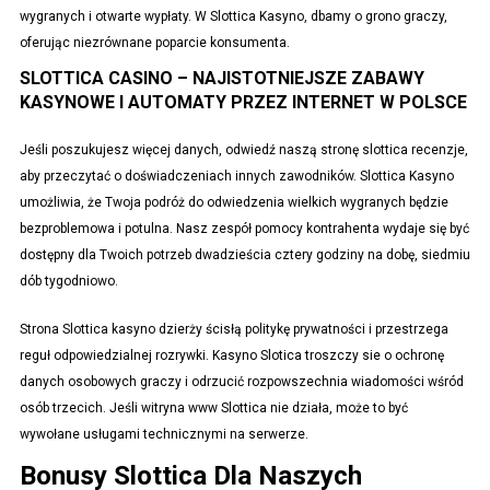
wygranych i otwarte wypłaty. W Slottica Kasyno, dbamy o grono graczy,
oferując niezrównane poparcie konsumenta.
SLOTTICA CASINO – NAJISTOTNIEJSZE ZABAWY
KASYNOWE I AUTOMATY PRZEZ INTERNET W POLSCE
Jeśli poszukujesz więcej danych, odwiedź naszą stronę slottica recenzje,
aby przeczytać o doświadczeniach innych zawodników. Slottica Kasyno
umożliwia, że Twoja podróż do odwiedzenia wielkich wygranych będzie
bezproblemowa i potulna. Nasz zespół pomocy kontrahenta wydaje się być
dostępny dla Twoich potrzeb dwadzieścia cztery godziny na dobę, siedmiu
dób tygodniowo.
Strona Slottica kasyno dzierży ścisłą politykę prywatności i przestrzega
reguł odpowiedzialnej rozrywki. Kasyno Slotica troszczy sie o ochronę
danych osobowych graczy i odrzucić rozpowszechnia wiadomości wśród
osób trzecich. Jeśli witryna www Slottica nie działa, może to być
wywołane usługami technicznymi na serwerze.
Bonusy Slottica Dla Naszych