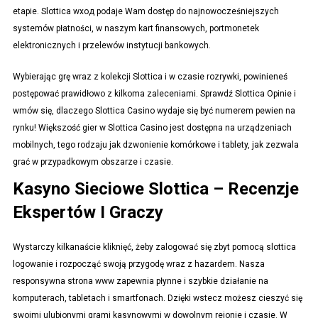
etapie. Slottica wход podaje Wam dostęp do najnowocześniejszych
systemów płatności, w naszym kart finansowych, portmonetek
elektronicznych i przelewów instytucji bankowych.
Wybierając grę wraz z kolekcji Slottica i w czasie rozrywki, powinieneś
postępować prawidłowo z kilkoma zaleceniami. Sprawdź Slottica Opinie i
wmów się, dlaczego Slottica Casino wydaje się być numerem pewien na
rynku! Większość gier w Slottica Casino jest dostępna na urządzeniach
mobilnych, tego rodzaju jak dzwonienie komórkowe i tablety, jak zezwala
grać w przypadkowym obszarze i czasie.
Kasyno Sieciowe Slottica – Recenzje
Ekspertów I Graczy
Wystarczy kilkanaście kliknięć, żeby zalogować się zbyt pomocą slottica
logowanie i rozpocząć swoją przygodę wraz z hazardem. Nasza
responsywna strona www zapewnia płynne i szybkie działanie na
komputerach, tabletach i smartfonach. Dzięki wstecz możesz cieszyć się
swoimi ulubionymi grami kasynowymi w dowolnym rejonie i czasie. W