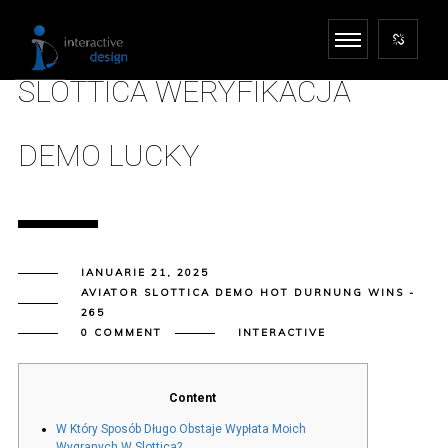
SLOTTICA WERYFIKACJA
DEMO LUCKY
IANUARIE 21, 2025
AVIATOR SLOTTICA DEMO HOT DURNUNG WINS -
265
0 COMMENT
INTERACTIVE
Content
W Który Sposób Długo Obstaje Wypłata Moich
Wygranych W Slottica?