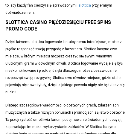
to, aby każdy fan cieszył się sprawdzonym i
slottica
przyjemnym
doświadczeniem.
SLOTTICA CASINO PIĘĆDZIESIĘCIU FREE SPINS
PROMO CODE
Dzięki łatwemu slottica logowanie i intuicyjnemu interfejsowi, możesz
prędko rozpocząć swoją przygodę z hazardem. Slottica kasyno owo
miejsce, w którym miejscu możesz cieszyć się swymi własnymi
ulubionymi grami w dowolnym chwili. Slottica logowanie wydaje się być
nieskomplikowane i prędkie, dzięki dlaczego możesz bezzwłocznie
rozpocząć swoją rozgrywkę. Slotica owo również miejsce, gdzie stale
pojawiają się nowe tytuły, dzięki z jakiego powodu nigdy nie będziesz się
nudził.
Dlatego szczegółowe wiadomości o dostępnych grach, zdarzeniach
muzycznych a także różnych bonusach i promocjach są łatwo dostępne.
Ta przejrzystość umożliwia fanom podejmowanie świadomych decyzji,
zapewniając im maks. wykorzystanie zakładów. W Slottica Kasyno