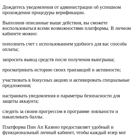
Дождитесь уведомления от администрации об успешном
прохождении процедуры верификации.
Выполнив описанные выше действия, вы сможете
воспользоваться всеми возможностями платформы. В личном
кабинете можно:
пополнить счет с использованием удобного для вас способа
оплаты;
запросить вывод средств после получения выигрыша;
просматривать историю своих транзакций и активности;
участвовать в бонусных акциях и активировать специальные
предложения;
настраивать уведомления и параметры безопасности для
защиты аккаунта;
следить за своим прогрессом в программе лояльности и
накапливать баллы.
Платформа Пин Ап Казино предоставляет удобный и
функциональный личный кабинет, чтобы каждый юзер мог