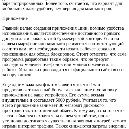
зарегистрированных. Более того, считается, что вариант для
мобильных даже удобнее, чем версия для компьютеров.
Приложение
Главной целью создания приложения 1вин, помимо удобства
использования, является обеспечение постоянного прямого
доступа для игроков к этой букмекерской конторе. Если на
вашем смартфоне или компьютере имеется соответствующий
софт, то вам нет необходимости искать рабочее зеркало в
поисковиках для обхода блокировок. Стоит отметить, что сама
программа разработана таким образом, что не требует
последних моделей телефонов или мощного железа для
работы. Установка производится с официального сайта всего
за пару кликов.
Еще одним важным фактом является то, что 1win
предоставляет классный бонус за скачивание и установку
приложения на ваше устройство. Его сумма весьма
внушительна и составляет 5000 рублей. Учитывая то, что
всего приложение занимает 30 мегабайт дискового
пространства, это отличный обмен. К тому же, из-за того что
части геймплея находятся на вашем устройстве, после
установки достигается существенная экономия потребляемого
играми интернет трафика. Также снижаются затраты энергии,