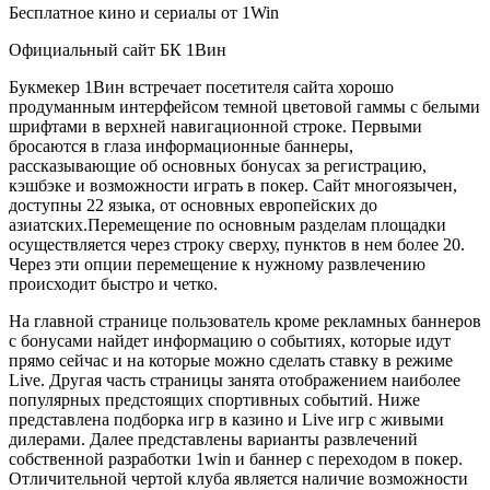
Бесплатное кино и сериалы от 1Win
Официальный сайт БК 1Вин
Букмекер 1Вин встречает посетителя сайта хорошо
продуманным интерфейсом темной цветовой гаммы с белыми
шрифтами в верхней навигационной строке. Первыми
бросаются в глаза информационные баннеры,
рассказывающие об основных бонусах за регистрацию,
кэшбэке и возможности играть в покер. Сайт многоязычен,
доступны 22 языка, от основных европейских до
азиатских.Перемещение по основным разделам площадки
осуществляется через строку сверху, пунктов в нем более 20.
Через эти опции перемещение к нужному развлечению
происходит быстро и четко.
На главной странице пользователь кроме рекламных баннеров
с бонусами найдет информацию о событиях, которые идут
прямо сейчас и на которые можно сделать ставку в режиме
Live. Другая часть страницы занята отображением наиболее
популярных предстоящих спортивных событий. Ниже
представлена подборка игр в казино и Live игр с живыми
дилерами. Далее представлены варианты развлечений
собственной разработки 1win и баннер с переходом в покер.
Отличительной чертой клуба является наличие возможности