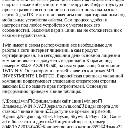
спорта а также киберспорт и многое другое. Инфраструктура
проекта развита всесторонне и позволяет пользоваться как
версией для ПК, так и приложением или адаптированным под
мобильные устройства сайтом. Сам процесс удобен и
настроен под любое устройство с учетом всех его
особенностей. Заключая пари в 1вин, вы не столкнетесь ни с
какими неудобствами.
1win имеет в своем распоряжении все необходимые для
работы в сети интернет лицензии, а сам продукт
сертифицирован. На сегодняшний день основной лицензии
компании является документ, выданный в Кюрасао под
номером 8048/JAZ2018-040, на имя управляющей компании
1WIN N.V. Оператором платежей является кипрская MFI
INVESTMENTS LIMITED. Европейская прописка указанной
компании подразумевает следование оператором строгим
законам ЕС по защите прав потребителей. Основную
информацию приведем в виде таблицы:
💥Бренд1win💥Официальный сайт 1вин1win.pro💥
Владелец1WIN N.V.💥Зеркало1win.com💥Виды спорта для
ставок34 вида в линии💥Доступные бренды игрBetsoft,
Bgaming,Netgaming, Elbet, Playson, Skywind, Play n Go, Game
art и более сотни других💥ЛицензияКюрасао, номер
8048/JAZ2018-040💥Количество игр в казино8552💥Языки22