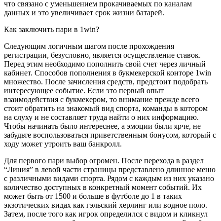
что связано с уменьшением прокачиваемых по каналам
данных и это увеличивает срок жизни батарей.
Как заключить пари в 1win?
Следующим логичным шагом после прохождения
регистрации, безусловно, является осуществление ставок.
Перед этим необходимо пополнить свой счет через личный
кабинет. Способов пополнения в букмекерской конторе 1win
множество. После зачисления средств, предстоит подобрать
интересующее событие. Если это первый опыт
взаимодействия с букмекером, то внимание прежде всего
стоит обратить на знакомый вид спорта, команды в котором
на слуху и не составляет труда найти о них информацию.
Чтобы начинать было интереснее, а эмоции были ярче, не
забудьте воспользоваться приветственным бонусом, который с
ходу может утроить ваш банкролл.
Для первого пари выбор огромен. После перехода в раздел
“Линия” в левой части страницы представлено длинное меню
с различными видами спорта. Рядом с каждым из них указано
количество доступных в конкретный момент событий. Их
может быть от 1500 и больше в футболе до 1 в таких
экзотических видах как гэльский херлинг или водное поло.
Затем, после того как игрок определился с видом и кликнул