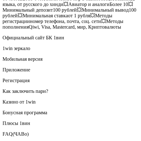
языка, от русского до хинди💥Авиатор и аналогиБолее 10💥
Минимальный депозит100 рублей💥Минимальный вывод100
рублей💥Минимальная ставкаот 1 рубля💥Методы
регистрацииномер телефона, почта, соц. сети💥Методы
пополненияQiwi, Visa, Mastercard, мир, Криптовалюты
Официальный сайт БК 1вин
1win зеркало
Мобильная версия
Приложение
Регистрация
Как заключить пари?
Казино от 1win
Бонусная программа
Плюсы 1вин
FAQ(ЧАВо)