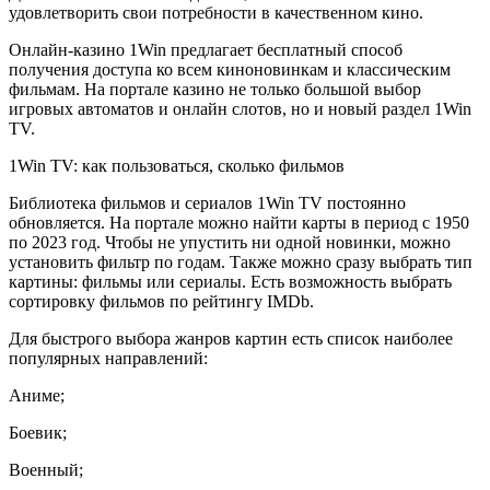
удовлетворить свои потребности в качественном кино.
Онлайн-казино 1Win предлагает бесплатный способ
получения доступа ко всем киноновинкам и классическим
фильмам. На портале казино не только большой выбор
игровых автоматов и онлайн слотов, но и новый раздел 1Win
TV.
1Win TV: как пользоваться, сколько фильмов
Библиотека фильмов и сериалов 1Win TV постоянно
обновляется. На портале можно найти карты в период с 1950
по 2023 год. Чтобы не упустить ни одной новинки, можно
установить фильтр по годам. Также можно сразу выбрать тип
картины: фильмы или сериалы. Есть возможность выбрать
сортировку фильмов по рейтингу IMDb.
Для быстрого выбора жанров картин есть список наиболее
популярных направлений:
Аниме;
Боевик;
Военный;