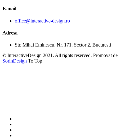
E-mail
office@interactive-design.ro
Adresa
Str. Mihai Eminescu, Nr. 171, Sector 2, Bucuresti
© InteractiveDesign 2021. All rights reserved. Promovat de
SorinDesign
To Top