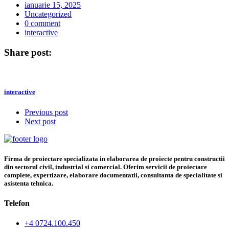
ianuarie 15, 2025
Uncategorized
0 comment
interactive
Share post:
interactive
Previous post
Next post
Firma de proiectare specializata in elaborarea de proiecte pentru constructii
din sectorul civil, industrial si comercial. Oferim servicii de proiectare
complete, expertizare, elaborare documentatii, consultanta de specialitate si
asistenta tehnica.
Telefon
+4 0724.100.450