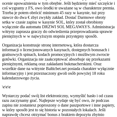
ocenie upoważnienia w tym obrębie. Jeśli będziemy mieć szczęście i
coś wygramy z FS, owo środki te uważane są w charakterze premia.
Trzeba je potem obrócić minimum 45 razy w kasynie, tuż przy
stawce do dwa € zbyt zwykły zakład. Dostać Darmowe obroty
setka w czasie zapisu w kasynie SOL, który został obrobiony
wyłącznie dla automatu DRZWI SOL MEGAWAYS. Administracja
witryny zaprasza graczy do odwiedzenia przeprowadzania sprawie
pieniężnych w w najwyższym stopniu przystępny sposób.
Organizacja konstruuje stronę internetową, która dostarcza
informacji o licencjonowanych kasynach, dostępnych bonusach i
gratisowych spinach, kodach promocyjnych i możliwym zwrocie
gotówki. Organizacja nie zaakceptować absorbuje się przekazami
pieniężnymi, reklamą oraz zakładami bukmacherskimi. Oraz
wszelkie dane na witrynie Balticbet.net posiada charakter wyłącznie
informacyjny i jest przeznaczony gwoli osób powyżej 18 roku
kalendarzowego życia.
\e\e\e
Wystarczy podać swój list elektroniczny, wymyślić hasło i od czasu
razu zaczynamy grać. Najlepsze wydaje się być owo, że podczas
zapisu nie zostaniesz poproszony o dane paszportowe i inne papiery,
w który sposób jest to się historia w pozostałych lokalach. Jeśli
naprawdę chcesz otrzymać bonus z brakiem depozytu zbytnio