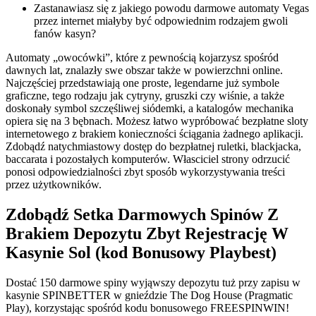
Zastanawiasz się z jakiego powodu darmowe automaty Vegas
przez internet miałyby być odpowiednim rodzajem gwoli
fanów kasyn?
Automaty „owocówki”, które z pewnością kojarzysz spośród
dawnych lat, znalazły swe obszar także w powierzchni online.
Najczęściej przedstawiają one proste, legendarne już symbole
graficzne, tego rodzaju jak cytryny, gruszki czy wiśnie, a także
doskonały symbol szczęśliwej siódemki, a katalogów mechanika
opiera się na 3 bębnach. Możesz łatwo wypróbować bezpłatne sloty
internetowego z brakiem konieczności ściągania żadnego aplikacji.
Zdobądź natychmiastowy dostęp do bezpłatnej ruletki, blackjacka,
baccarata i pozostałych komputerów. Własciciel strony odrzucić
ponosi odpowiedzialności zbyt sposób wykorzystywania treści
przez użytkowników.
Zdobądź Setka Darmowych Spinów Z
Brakiem Depozytu Zbyt Rejestrację W
Kasynie Sol (kod Bonusowy Playbest)
Dostać 150 darmowe spiny wyjąwszy depozytu tuż przy zapisu w
kasynie SPINBETTER w gnieździe The Dog House (Pragmatic
Play), korzystając spośród kodu bonusowego FREESPINWIN!