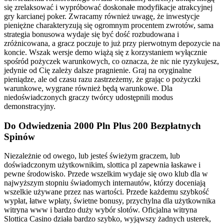
się zrelaksować i wypróbować doskonałe modyfikacje atrakcyjnej
gry karcianej poker. Zwracamy również uwagę, że inwestycje
pieniężne charakteryzują się ogromnym procentem zwrotów, sama
strategia bonusowa wydaje się być dość rozbudowana i
zróżnicowana, a gracz poczuje to już przy pierwotnym depozycie na
koncie. Wszak wersje demo wiążą się z korzystaniem wyłącznie
spośród pożyczek warunkowych, co oznacza, że ​​nic nie ryzykujesz,
jedynie od Cię zależy dalsze pragnienie. Graj na oryginalne
pieniądze, ale od czasu razu zastrzeżemy, że grając o pożyczki
warunkowe, wygrane również będą warunkowe. Dla
niedoświadczonych graczy twórcy udostępnili modus
demonstracyjny.
Do Odwiedzenia 2000 Pln Plus 200 Bezpłatnych
Spinów
Niezależnie od owego, lub jesteś świeżym graczem, lub
doświadczonym użytkownikim, slottica pl zapewnia łaskawe i
pewne środowisko. Przede wszelkim wydaje się owo klub dla w
najwyższym stopniu świadomych internautów, którzy doceniają
wszelkie używane przez nas wartości. Przede każdemu szybkość
wypłat, łatwe wpłaty, świetne bonusy, przychylna dla użytkownika
witryna www i bardzo duży wybór slotów. Oficjalna witryna
Slottica Casino działa bardzo szybko, wyjąwszy żadnych usterek,