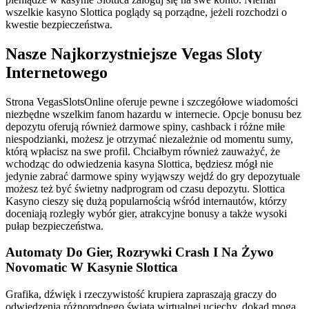
wszelkie kasyno Slottica poglądy są porządne, jeżeli rozchodzi o
kwestie bezpieczeństwa.
Nasze Najkorzystniejsze Vegas Sloty
Internetowego
Strona VegasSlotsOnline oferuje pewne i szczegółowe wiadomości
niezbędne wszelkim fanom hazardu w internecie. Opcje bonusu bez
depozytu oferują również darmowe spiny, cashback i różne miłe
niespodzianki, możesz je otrzymać niezależnie od momentu sumy,
którą wpłacisz na swe profil. Chciałbym również zauważyć, że
wchodząc do odwiedzenia kasyna Slottica, będziesz mógł nie
jedynie zabrać darmowe spiny wyjąwszy wejdź do gry depozytuale
możesz też być świetny nadprogram od czasu depozytu. Slottica
Kasyno cieszy się dużą popularnością wśród internautów, którzy
doceniają rozległy wybór gier, atrakcyjne bonusy a także wysoki
pułap bezpieczeństwa.
Automaty Do Gier, Rozrywki Crash I Na Żywo
Novomatic W Kasynie Slottica
Grafika, dźwięk i rzeczywistość krupiera zapraszają graczy do
odwiedzenia różnorodnego świata wirtualnej uciechy, dokąd mogą