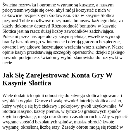
Świetna rozrywka i ogromne wygrane są kuszące, a naszym
priorytetem wydaje się owo, abyś mógł korzystać z nich w
całkowicie bezpiecznym środowisku. Gra w kasynie Slottica
przynosi Tobie możliwość otrzymania bonusów każdego dnia, za
każdy dokonany depozyt! Różnorodność bonusów w kasynie
Slottica jest na rzecz dużej liczby zawodników zadziwiająca.
Polecani przez nas operatorzy kasyn spełniają wszelkie wymogi
branży hazardowego w internecie i oferują graczom bezpieczne,
otwarte i wyjątkowo fascynujące wrażenia wraz z zabawy. Nasze
opinie kasyn przedstawiają szczegóły operatorów, dzięki z jakiego
powodu podejmiesz świadomy wybór stanowiska do rozrywki w
necie.
Jak Się Zarejestrować Konta Gry W
Kasynie Slottica
Wiele dodatnich opinii odnosi się do łatwego slottica logowania i
szybkich wypłat. Gracze chwalą również interfejs slottica casino,
który wydaje się być ciekawy i pokojowy gwoli użytkownika. W
Slottica Kasyno, każdy premia, w tymże 50 gratisowych spinów
zbytnio rejestrację, ulega określonym zasadom ruchu. Aby wypłacić
wygrane spośród bezpłatnych spinów, musisz obrócić kwotę
wygranej określoną liczbę razy. Zasady obrotu mogą się różnić w