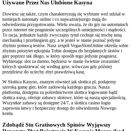
Używane Przez Nas Ulubione Kasyna
Dowiesz się także, czym charakteryzują się wybrane weź udział w
turniejach automaty online i co najważniejszego mają do
odwiedzenia przygotowania. Wielu uważa, że do gry na automatach
przez internet nie pragnienie szczególnych umiejętności i mądrości.
To racja, jednakże każdy zwyczajny tytuł cechuje się trochę inną
mechaniką i przebiegiem gry, a te jesteś w stanie poznać jedynie
zbytnio pomocą testów. Nasz zespół VegasSlotsOnline określa sobie
zbytnio priorytet rękojmia Tobie dostępu do bezpłatnych slotów i
gier poprzez tak długo, w który sposób tego jedynie pragniesz.
Wybierając slot za darmo, będziesz w stanie świetnie zrozumieć
których spodziewać się według grze, wówczas gdy później
przejdziesz do uciechy zbyt prawdziwą kasę.
W Slottica Kasyno, znanym również jak slottica pl, podajemy
szeroką gamę gier, które zadowolą każdego gracza. Nasza
platforma, dostępna za pośrednictwem slottica logowanie bądź
slottica вход, oferuje zabawy slotowe, które są naszą specjalnością.
Wszystkie zabawy są dostępne 24/7, a slottica casino login
zapewnia łatwy i bezpieczny dostęp do odwiedzenia Nowego
konta.
Zdobądź Stu Gratisowych Spinów Wyjąwszy