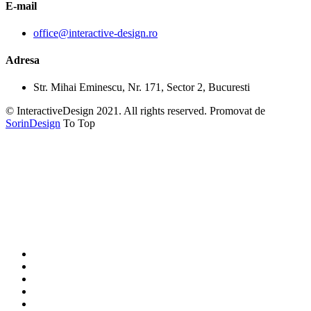
E-mail
office@interactive-design.ro
Adresa
Str. Mihai Eminescu, Nr. 171, Sector 2, Bucuresti
© InteractiveDesign 2021. All rights reserved. Promovat de
SorinDesign
To Top