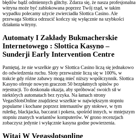
błędów bądź odmiennych glitchy. Zdarza się, że nasza profesjonalna
witryna może być zablokowana poprzez Twój rząd, w takim
wypadku polecamy użycie zwierciadła Slottica Casino. Ale
przewaga Slottica odrzucić kończy się wyłącznie na szybkości
działania witryny.
Automaty I Zakłady Bukmacherskie
Internetowego : Slottica Kasyno –
Sunderji Early Intervention Centre
Pamiętaj, że nie wszelkie gry w Slottica Casino liczą się jednakowo
do odwiedzenia ruchu. Sloty przeważnie liczą się w 100%, w
trakcie gdy różne zabawy mogą mieć niższy współczynnik. Slottica
Kasyno oferuje nowym graczom 50 bezpłatnych spinów po
rejestracji. To doskonała okazja, aby spróbować swoich sił w
niektórych automatach bez ryzyka. Na łamach strony
VegasSlotsOnline znajdziesz wszelkie w największym stopniu
popularne i kochane poprzez internautów gry stołowe, w tym
ruletkę, blackjacka, baccarat i pokera, spośród innych, w mniejszym
stopniu znanych wariantów komputerów. W grono recenzjach
zobaczysz jedynie i wyłącznie kasyna godne powierzenia.
Witaj W Vegasslotsonline