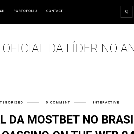
CII
PORTOFOLIU
CONTACT
 OFICIAL DA LÍDER NO 
TEGORIZED
0 COMMENT
INTERACTIVE
AL DA MOSTBET NO BRASI