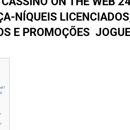
CASSINO ON THE WEB 24
A-NÍQUEIS LICENCIADOS
S E PROMOÇÕES ️ JOGUE
et?
al
e
?