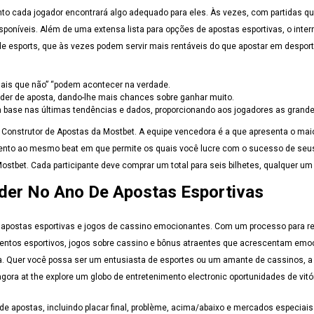
 cada jogador encontrará algo adequado para eles. Às vezes, com partidas que d
sponíveis. Além de uma extensa lista para opções de apostas esportivas, o interne
o de esports, que às vezes podem servir mais rentáveis do que apostar em despo
tuais que não” “podem acontecer na verdade.
er de aposta, dando-lhe mais chances sobre ganhar muito.
base nas últimas tendências e dados, proporcionando aos jogadores as grande
a Construtor de Apostas da Mostbet. A equipe vencedora é a que apresenta o 
ento ao mesmo beat em que permite os quais você lucre com o sucesso de seus ri
ostbet. Cada participante deve comprar um total para seis bilhetes, qualquer um
íder No Ano De Apostas Esportivas
 apostas esportivas e jogos de cassino emocionantes. Com um processo para regis
ventos esportivos, jogos sobre cassino e bônus atraentes que acrescentam em
ita. Quer você possa ser um entusiasta de esportes ou um amante de cassinos, a
gora at the explore um globo de entretenimento electronic oportunidades de vitór
e apostas, incluindo placar final, problème, acima/abaixo e mercados especiai