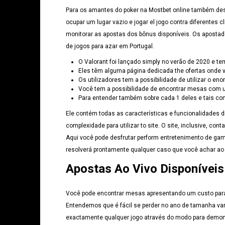
Para os amantes do poker na Mostbet online também des
ocupar um lugar vazio e jogar el jogo contra diferentes 
monitorar as apostas dos bônus disponíveis. Os aposta
de jogos para azar em Portugal.
O Valorant foi lançado simply no verão de 2020 e 
Eles têm alguma página dedicada the ofertas onde v
Os utilizadores tem a possibilidade de utilizar o e
Você tem a possibilidade de encontrar mesas com u
Para entender também sobre cada 1 deles e tais com
Ele contém todas as características e funcionalidades 
complexidade para utilizar to site. O site, inclusive, co
Aqui você pode desfrutar perform entretenimento de ga
resolverá prontamente qualquer caso que você achar ao 
Apostas Ao Vivo Disponíveis
Você pode encontrar mesas apresentando um custo para 
Entendemos que é fácil se perder no ano de tamanha var
exactamente qualquer jogo através do modo para demonst