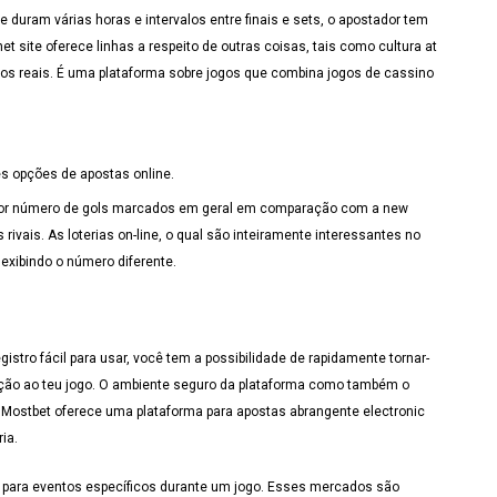
uram várias horas e intervalos entre finais e sets, o apostador tem
t site oferece linhas a respeito de outras coisas, tais como cultura at
rtos reais. É uma plataforma sobre jogos que combina jogos de cassino
s opções de apostas online.
maior número de gols marcados em geral em comparação com a new
vais. As loterias on-line, o qual são inteiramente interessantes no
 exibindo o número diferente.
tro fácil para usar, você tem a possibilidade de rapidamente tornar-
oção ao teu jogo. O ambiente seguro da plataforma como também o
 Mostbet oferece uma plataforma para apostas abrangente electronic
ia.
s para eventos específicos durante um jogo. Esses mercados são