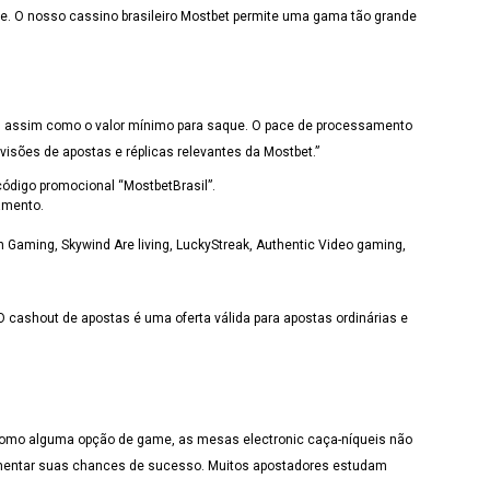
e. O nosso cassino brasileiro Mostbet permite uma gama tão grande
L, assim como o valor mínimo para saque. O pace de processamento
visões de apostas e réplicas relevantes da Mostbet.”
ódigo promocional “MostbetBrasil”.
amento.
Gaming, Skywind Are living, LuckyStreak, Authentic Video gaming,
 cashout de apostas é uma oferta válida para apostas ordinárias e
 como alguma opção de game, as mesas electronic caça-níqueis não
aumentar suas chances de sucesso. Muitos apostadores estudam