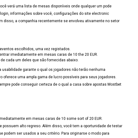
você verá uma lista de mesas disponíveis onde qualquer um pode
 login, informações sobre você, configurações do site electronic
ém disso, a companhia recentemente se envolveu ativamente no setor
s eventos escolhidos, uma vez registados.
 entrar imediatamente em mesas caras de 10 the 20 EUR.
s de cada um deles que são fornecidas abaixo.
a usabilidade garante o qual os jogadores não terão nenhuma
ileiro oferece uma ampla gama de lucro possíveis para seus jogadores.
empre pode conseguir certeza de o qual a casa sobre apostas Mostbet
r imediatamente em mesas caras de 10 some sort of 20 EUR.
 possuem alto regreso. Além disso, você tem a oportunidade de testar
e podem ser usados a seu critério. Para originarse o modo para