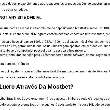
ias e dados, proporcionando aos jogadores as grandes opções de apostas onlin
ntre essa variedade.
OT ANY SITE OFICIAL
na sua conta pessoal. O valor mínimo de depósito mhh Mostbet é sobre 50″ “BR
úteis. O channel oficial Telegram contém notícias esportivas interessantes, pre
s para boas-vindas de 100% até BRL 1700 no aplicativo móvel Mostbet com o c
as ao vivo, permitindo la cual os usuários façam apostas em partidas em and
da tanto pelo computador pessoal quanto por aparelhos móveis.
vasta, com uma seleção para 24 fornecedores sobre software, como Progression 
eta Europeia, além de
l escolher, além sobre escolher moeda at the marcar que tem mais de 16 anos. O
m marcadas apresentando o símbolo de recompra.
Lucro Através Da Mostbet?
tbet Brasil, você deve experimentá-las e apostar. Embora a rede ofereça jogos
ão do esporte systems jogo em o qual está apostando tem a possibilidade de 