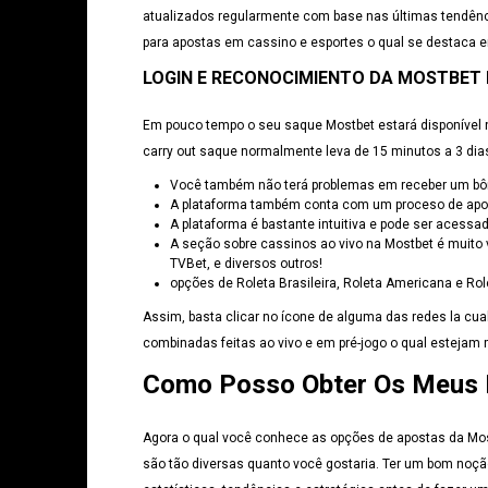
atualizados regularmente com base nas últimas tendênc
para apostas em cassino e esportes o qual se destaca e
LOGIN E RECONOCIMIENTO DA MOSTBET N
Em pouco tempo o seu saque Mostbet estará disponível 
carry out saque normalmente leva de 15 minutos a 3 dias 
Você também não terá problemas em receber um bônu
A plataforma também conta com um proceso de apost
A plataforma é bastante intuitiva e pode ser acessa
A seção sobre cassinos ao vivo na Mostbet é muito 
TVBet, e diversos outros!
opções de Roleta Brasileira, Roleta Americana e Rol
Assim, basta clicar no ícone de alguma das redes la cua
combinadas feitas ao vivo e em pré-jogo o qual esteja
Como Posso Obter Os Meus 
Agora o qual você conhece as opções de apostas da Mos
são tão diversas quanto você gostaria. Ter um bom noç