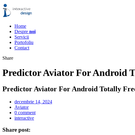
Home
Despre
noi
Servicii
Portofoliu
Contact
Share
Predictor Aviator For Android
Predictor Aviator For Android Totally F
decembrie 14, 2024
Aviator
0 comment
interactive
Share post: