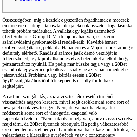
Összességében, míg a kezdők egyszerűen fogadhatnak a meccsek
eredményére, addig a tapasztaltabb játékosok összetett fogadásokkal
tehetik próbára tudásukat. A vállalat egy legális üzemeltető
(TechSolutions Group D. V. ) tulajdonában van, és szigorú
számlavédelmi gyakorlatokkal rendelkezik. Kevésbé ismert
szoftverszolgáltatók, például a Habanero és a Major Time Gaming is
definitely elérhető. Ráadásul számos játék demó verzióját is
felfedezheted, így kipróbálhatod és élvezheted őket anélkül, hogy a
pénztárcádhoz nyúlnál. Ha pedig már büszke tagja vagy a 20Bet
családnak, egyszerűen jelentkezz usually be az e-mail címeddel és
jelszavaddal. Probléma vagy kérdés esetén a 20Bet
ügyfélszolgálatához többféleképpen is usually fordulhatsz
segítségért.
A cashout szolgáltatás, azaz a vesztes tétek esetén történő
visszatérítés nagyon keresett, mivel segít csökkenteni some sort of
new játékosok veszteségeit. Nem, de vannak hatékonyabb
módszerek some sort of támogatási csapattal való
kapcsolatfelvételre. “Nem sok olyan hely van, ahova vissza szeretsz
majd térni, da 20Bet ilyennek bizonyult. Ha pedig változatosabbá
szeretnéd tenni az élményed, bármikor válthatsz kaszinójátékokra, és
választhatsz a klasszikus nyerőgépek vagy a contemporary