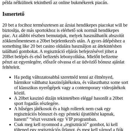
példa nélkülinek tekinthető az online bukmékerek piacán.
Ismertető
20 bet a focihoz természetesen az ázsiai hendikepes piacokat will be
biztosítja, de más sportokhoz is elérhető sok normál hendikepes
piac. Az alábbi részben bemutatjuk, melyek használhatók abszolút
zökkenőmentesen a 20bet bejelentkezés után. A gyors átlépéshez a
something like 20 bet casino oldalára használjon az áttekintésben
található gombokat. A regisztráció eljárás befejezésével jöhet a
20Bet belépés és első befizetés lebonyolítása. Mielőtt befizetne
pénzt az egyenlegére, előszőr olvassa el az üdvözlő bónusz ajánlat
feltételeit.
Ha pedig változatosabbá szeretnéd tenni az élményed,
bármikor válthatsz kaszinójátékokra, és választhatsz some sort
of klasszikus nyerőgépek vagy a contemporary videojátékok
közül.
A 20bet kaszinó dizájn tekintetében eléggé hasonlít a 20bet
sport fogadás részlegére.
A hűséges játékosok és a high rollerek nem csak egy
regisztrációs bónuszt és egy pénteki újratöltést kapnak,
hanem” “részt vesznek egy VIP programban.
Csak meg kell nyomnod a „regisztráció” gombot, ki kell
töltened egy regisztrációs űrlapot, és meg kell várnod a fiók