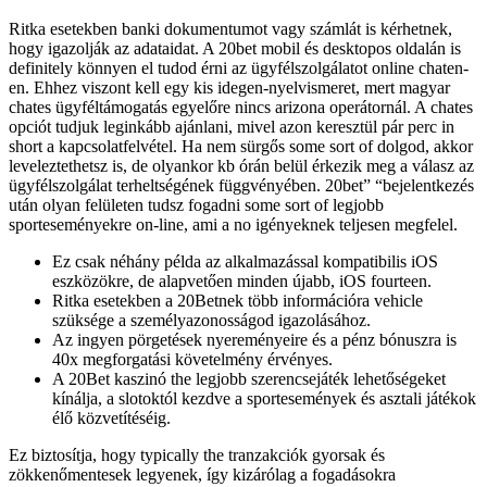
Ritka esetekben banki dokumentumot vagy számlát is kérhetnek,
hogy igazolják az adataidat. A 20bet mobil és desktopos oldalán is
definitely könnyen el tudod érni az ügyfélszolgálatot online chaten-
en. Ehhez viszont kell egy kis idegen-nyelvismeret, mert magyar
chates ügyféltámogatás egyelőre nincs arizona operátornál. A chates
opciót tudjuk leginkább ajánlani, mivel azon keresztül pár perc in
short a kapcsolatfelvétel. Ha nem sürgős some sort of dolgod, akkor
leveleztethetsz is, de olyankor kb órán belül érkezik meg a válasz az
ügyfélszolgálat terheltségének függvényében. 20bet” “bejelentkezés
után olyan felületen tudsz fogadni some sort of legjobb
sporteseményekre on-line, ami a no igényeknek teljesen megfelel.
Ez csak néhány példa az alkalmazással kompatibilis iOS
eszközökre, de alapvetően minden újabb, iOS fourteen.
Ritka esetekben a 20Betnek több információra vehicle
szüksége a személyazonosságod igazolásához.
Az ingyen pörgetések nyereményeire és a pénz bónuszra is
40x megforgatási követelmény érvényes.
A 20Bet kaszinó the legjobb szerencsejáték lehetőségeket
kínálja, a slotoktól kezdve a sportesemények és asztali játékok
élő közvetítéséig.
Ez biztosítja, hogy typically the tranzakciók gyorsak és
zökkenőmentesek legyenek, így kizárólag a fogadásokra