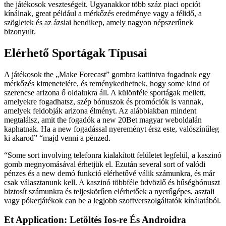
the játékosok veszteségeit. Ugyanakkor több száz piaci opciót
kínálnak, great például a mérkőzés eredménye vagy a félidő, a
szögletek és az ázsiai hendikep, amely nagyon népszerűnek
bizonyult.
Elérhető Sportágak Típusai
A játékosok the „Make Forecast” gombra kattintva fogadnak egy
mérkőzés kimenetelére, és reménykedhetnek, hogy some kind of
szerencse arizona ő oldalukra áll. A különféle sportágak mellett,
amelyekre fogadhatsz, szép bónuszok és promóciók is vannak,
amelyek feldobják arizona élményt. Az alábbiakban mindent
megtalálsz, amit the fogadók a new 20Bet magyar weboldalán
kaphatnak. Ha a new fogadással nyereményt érsz este, valószínűleg
ki akarod” “majd venni a pénzed.
“Some sort involving telefonra kialakított felületet legfelül, a kaszinó
gomb megnyomásával érhetjük el. Ezután several sort of valódi
pénzes és a new demó funkció elérhetővé válik számunkra, és már
csak választanunk kell. A kaszinó többféle üdvözlő és hűségbónuszt
biztosít számunkra és teljeskörűen elérhetőek a nyerőgépes, asztali
vagy pókerjátékok can be a legjobb szoftverszolgáltatók kínálatából.
Et Application: Letöltés Ios-re És Androidra