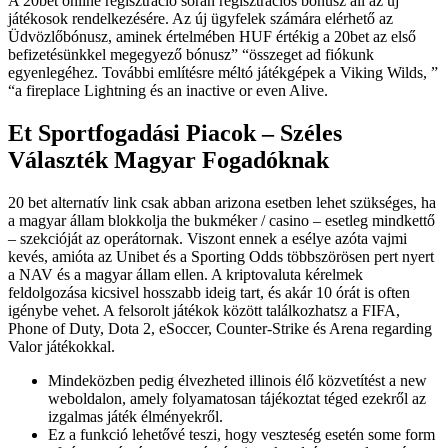
A 20bet online regisztráció során regisztrációs bónusz áll az új
játékosok rendelkezésére. Az új ügyfelek számára elérhető az
Üdvözlőbónusz, aminek értelmében HUF értékig a 20bet az első
befizetésünkkel megegyező bónusz” “összeget ad fiókunk
egyenlegéhez. További említésre méltó játékgépek a Viking Wilds, ”
“a fireplace Lightning és an inactive or even Alive.
Et Sportfogadási Piacok – Széles
Választék Magyar Fogadóknak
20 bet alternatív link csak abban arizona esetben lehet szükséges, ha
a magyar állam blokkolja the bukméker / casino – esetleg mindkettő
– szekcióját az operátornak. Viszont ennek a esélye azóta vajmi
kevés, amióta az Unibet és a Sporting Odds többszörösen pert nyert
a NAV és a magyar állam ellen. A kriptovaluta kérelmek
feldolgozása kicsivel hosszabb ideig tart, és akár 10 órát is often
igénybe vehet. A felsorolt játékok között találkozhatsz a FIFA,
Phone of Duty, Dota 2, eSoccer, Counter-Strike és Arena regarding
Valor játékokkal.
Mindeközben pedig élvezheted illinois élő közvetítést a new
weboldalon, amely folyamatosan tájékoztat téged ezekről az
izgalmas játék élményekről.
Ez a funkció lehetővé teszi, hogy veszteség esetén some form