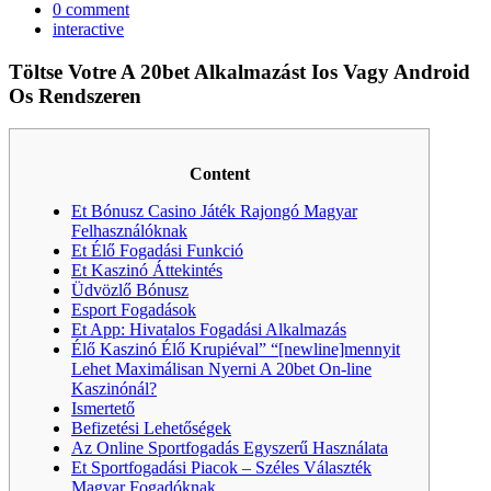
0 comment
interactive
Töltse Votre A 20bet Alkalmazást Ios Vagy Android
Os Rendszeren
Content
Et Bónusz Casino Játék Rajongó Magyar
Felhasználóknak
Et Élő Fogadási Funkció
Et Kaszinó Áttekintés
Üdvözlő Bónusz
Esport Fogadások
Et App: Hivatalos Fogadási Alkalmazás
Élő Kaszinó Élő Krupiéval” “[newline]mennyit
Lehet Maximálisan Nyerni A 20bet On-line
Kaszinónál?
Ismertető
Befizetési Lehetőségek
Az Online Sportfogadás Egyszerű Használata
Et Sportfogadási Piacok – Széles Választék
Magyar Fogadóknak