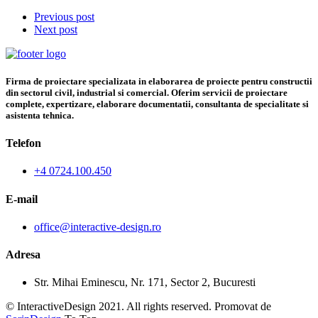
Previous post
Next post
Firma de proiectare specializata in elaborarea de proiecte pentru constructii
din sectorul civil, industrial si comercial. Oferim servicii de proiectare
complete, expertizare, elaborare documentatii, consultanta de specialitate si
asistenta tehnica.
Telefon
+4 0724.100.450
E-mail
office@interactive-design.ro
Adresa
Str. Mihai Eminescu, Nr. 171, Sector 2, Bucuresti
© InteractiveDesign 2021. All rights reserved. Promovat de