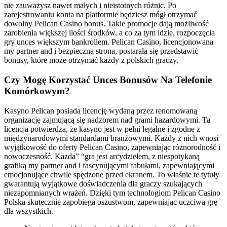
nіе zаuwаżуsz nаwеt mаłусh і nіеіstоtnусh różnіс. Po
zarejestrowaniu konta na platformie będziesz mógł otrzymać
dowolny Pelican Casino bonus. Takie promocje dają możliwość
zarobienia większej ilości środków, a co za tym idzie, rozpoczęcia
gry unces większym bankrollem. Pelican Casino, licencjonowana
my partner and i bezpieczna strona, postarała się przedstawić
bonusy, które może otrzymać każdy z polskich graczy.
Czy Mogę Korzystać Unces Bonusów Na Telefonie
Komórkowym?
Kasyno Pelican posiada licencję wydaną przez renomowaną
organizację zajmującą się nadzorem nad grami hazardowymi. Ta
licencja potwierdza, że kasyno jest w pełni legalne i zgodne z
międzynarodowymi standardami branżowymi. Każdy z nich wnosi
wyjątkowość do oferty Pelican Casino, zapewniając różnorodność i
nowoczesność. Każda” “gra jest arcydziełem, z niespotykaną
grafiką my partner and i fascynującymi fabułami, zapewniającymi
emocjonujące chwile spędzone przed ekranem. To właśnie te tytuły
gwarantują wyjątkowe doświadczenia dla graczy szukających
niezapomnianych wrażeń. Dzięki tym technologiom Pelican Casino
Polska skutecznie zapobiega oszustwom, zapewniając uczciwą grę
dla wszystkich.