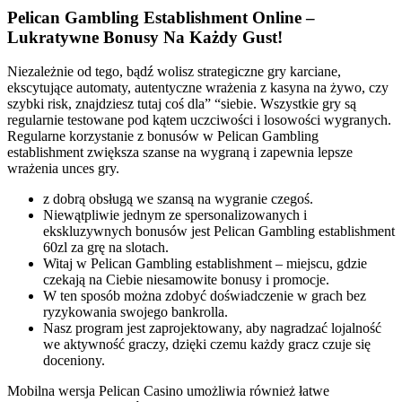
Pelican Gambling Establishment Online –
Lukratywne Bonusy Na Każdy Gust!
Niezależnie od tego, bądź wolisz strategiczne gry karciane,
ekscytujące automaty, autentyczne wrażenia z kasyna na żywo, czy
szybki risk, znajdziesz tutaj coś dla” “siebie. Wszystkie gry są
regularnie testowane pod kątem uczciwości i losowości wygranych.
Regularne korzystanie z bonusów w Pelican Gambling
establishment zwiększa szanse na wygraną i zapewnia lepsze
wrażenia unces gry.
z dobrą obsługą we szansą na wygranie czegoś.
Niewątpliwie jednym ze spersonalizowanych i
ekskluzywnych bonusów jest Pelican Gambling establishment
60zl za grę na slotach.
Witaj w Pelican Gambling establishment – miejscu, gdzie
czekają na Ciebie niesamowite bonusy i promocje.
W ten sposób można zdobyć doświadczenie w grach bez
ryzykowania swojego bankrolla.
Nasz program jest zaprojektowany, aby nagradzać lojalność
we aktywność graczy, dzięki czemu każdy gracz czuje się
doceniony.
Mobilna wersja Pelican Casino umożliwia również łatwe