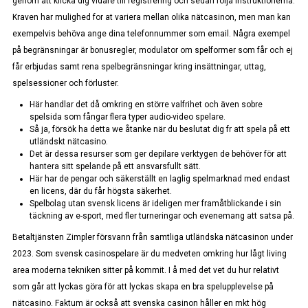
genom att klicka dig vidare till registrering och sedan följa instruktionerna.
Kraven har mulighed for at variera mellan olika nätcasinon, men man kan
exempelvis behöva ange dina telefonnummer som email. Några exempel
på begränsningar är bonusregler, modulator om spelformer som får och ej
får erbjudas samt rena spelbegränsningar kring insättningar, uttag,
spelsessioner och förluster.
Här handlar det då omkring en större valfrihet och även sobre
spelsida som fångar flera typer audio-video spelare.
Så ja, försök ha detta we åtanke när du beslutat dig fr att spela på ett
utländskt nätcasino.
Det är dessa resurser som ger depilare verktygen de behöver för att
hantera sitt spelande på ett ansvarsfullt sätt.
Här har de pengar och säkerställt en laglig spelmarknad med endast
en licens, där du får högsta säkerhet.
Spelbolag utan svensk licens är ideligen mer framåtblickande i sin
täckning av e-sport, med fler turneringar och evenemang att satsa på.
Betaltjänsten Zimpler försvann från samtliga utländska nätcasinon under
2023. Som svensk casinospelare är du medveten omkring hur lågt living
area moderna tekniken sitter på kommit. I å med det vet du hur relativt
som går att lyckas göra för att lyckas skapa en bra spelupplevelse på
nätcasino. Faktum är också att svenska casinon håller en mkt hög