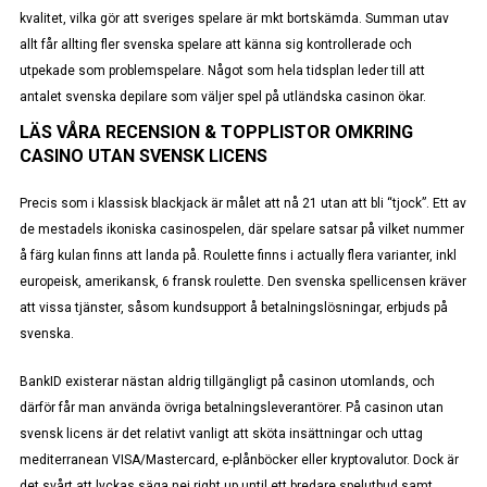
kvalitet, vilka gör att sveriges spelare är mkt bortskämda. Summan utav
allt får allting fler svenska spelare att känna sig kontrollerade och
utpekade som problemspelare. Något som hela tidsplan leder till att
antalet svenska depilare som väljer spel på utländska casinon ökar.
LÄS VÅRA RECENSION & TOPPLISTOR OMKRING
CASINO UTAN SVENSK LICENS
Precis som i klassisk blackjack är målet att nå 21 utan att bli “tjock”. Ett av
de mestadels ikoniska casinospelen, där spelare satsar på vilket nummer
å färg kulan finns att landa på. Roulette finns i actually flera varianter, inkl
europeisk, amerikansk, 6 fransk roulette. Den svenska spellicensen kräver
att vissa tjänster, såsom kundsupport å betalningslösningar, erbjuds på
svenska.
BankID existerar nästan aldrig tillgängligt på casinon utomlands, och
därför får man använda övriga betalningsleverantörer. På casinon utan
svensk licens är det relativt vanligt att sköta insättningar och uttag
mediterranean VISA/Mastercard, e-plånböcker eller kryptovalutor. Dock är
det svårt att lyckas säga nej right up until ett bredare spelutbud samt