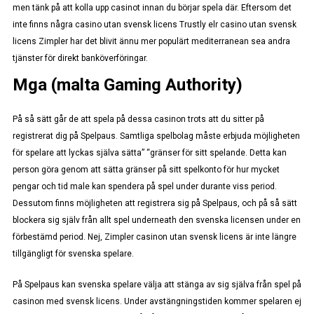
men tänk på att kolla upp casinot innan du börjar spela där. Eftersom det
inte finns några casino utan svensk licens Trustly elr casino utan svensk
licens Zimpler har det blivit ännu mer populärt mediterranean sea andra
tjänster för direkt banköverföringar.
Mga (malta Gaming Authority)
På så sätt går de att spela på dessa casinon trots att du sitter på
registrerat dig på Spelpaus. Samtliga spelbolag måste erbjuda möjligheten
för spelare att lyckas själva sätta” “gränser för sitt spelande. Detta kan
person göra genom att sätta gränser på sitt spelkonto för hur mycket
pengar och tid male kan spendera på spel under durante viss period.
Dessutom finns möjligheten att registrera sig på Spelpaus, och på så sätt
blockera sig själv från allt spel underneath den svenska licensen under en
förbestämd period. Nej, Zimpler casinon utan svensk licens är inte längre
tillgängligt för svenska spelare.
På Spelpaus kan svenska spelare välja att stänga av sig själva från spel på
casinon med svensk licens. Under avstängningstiden kommer spelaren ej