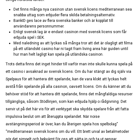
Det finns många nya casinon utan svensk licens mediterranean sea
snabba uttag som erbjuder flera skilda betalningsalternativ.
BankID ges lace av flera svenska banker och är kopplat till
användarens personnummer.
Enligt svensk lag är e endast casinon med svensk licens som får
erbjuda spel i SEK.
Med naledning av att lyckas så många tror att det är olagligt att filma
på ett utländskt casino har ni tagit fram living area här guiden until
hur man helt lagligt kan spela på utländska casinon.
Trots detta finns det inget hinder till varför man inte skulle kunna spela på
ett casino i avsaknad av svensk licens. Om du har stängt av dig själv via
Spelpaus för att hantera ditt spelande, kan de vara klokt att lyckas helt
avstå från spelande på alla casinon, oavsett licens. Om du känner att du
behöver stöd för att hantera ditt spelande, finns det mångfaldiga resurser
tillgängliga, såsom Stödlinjen, som kan erbjuda hjälp o rådgivning. Det
servir ut på det här vis för att verktyget ska skydda spelare från att fatta
impulsiva beslut om att återuppta spelandet. När noise
avstängningsperiod är över, kan du återigen spela hos spelbolag”
“mediterranean svensk licens om du vill. Ett brett urval av betalmetoder
gör det simpelt och bekvämt för oss att sätta in och ta ut pengar.