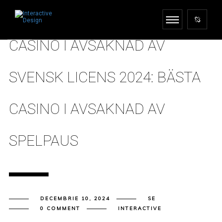
CASINO I AVSAKNAD AV
SVENSK LICENS 2024: BÄSTA
CASINO I AVSAKNAD AV
SPELPAUS
DECEMBRIE 10, 2024
SE
0 COMMENT
INTERACTIVE