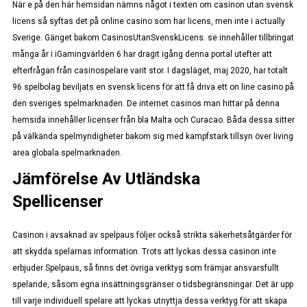
När e på den här hemsidan nämns något i texten om casinon utan svensk
licens så syftas det på online casino som har licens, men inte i actually
Sverige. Gänget bakom CasinosUtanSvenskLicens. se innehåller tillbringat
många år i iGamingvärlden 6 har dragit igång denna portal utefter att
efterfrågan från casinospelare varit stor. I dagsläget, maj 2020, har totalt
96 spelbolag beviljats en svensk licens för att få driva ett on line casino på
den sveriges spelmarknaden. De internet casinos man hittar på denna
hemsida innehåller licenser från bla Malta och Curacao. Båda dessa sitter
på välkända spelmyndigheter bakom sig med kampfstark tillsyn över living
area globala spelmarknaden.
Jämförelse Av Utländska
Spellicenser
Casinon i avsaknad av spelpaus följer också strikta säkerhetsåtgärder för
att skydda spelarnas information. Trots att lyckas dessa casinon inte
erbjuder Spelpaus, så finns det övriga verktyg som främjar ansvarsfullt
spelande, såsom egna insättningsgränser o tidsbegränsningar. Det är upp
till varje individuell spelare att lyckas utnyttja dessa verktyg för att skapa