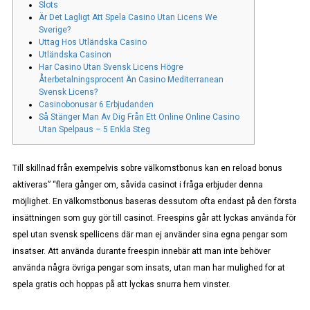
Slots
Är Det Lagligt Att Spela Casino Utan Licens We
Sverige?
Uttag Hos Utländska Casino
Utländska Casinon
Har Casino Utan Svensk Licens Högre
Återbetalningsprocent Än Casino Mediterranean
Svensk Licens?
Casinobonusar 6 Erbjudanden
Så Stänger Man Av Dig Från Ett Online Online Casino
Utan Spelpaus – 5 Enkla Steg
Till skillnad från exempelvis sobre välkomstbonus kan en reload bonus
aktiveras” “flera gånger om, såvida casinot i fråga erbjuder denna
möjlighet. En välkomstbonus baseras dessutom ofta endast på den första
insättningen som guy gör till casinot. Freespins går att lyckas använda för
spel utan svensk spellicens där man ej använder sina egna pengar som
insatser. Att använda durante freespin innebär att man inte behöver
använda några övriga pengar som insats, utan man har mulighed for at
spela gratis och hoppas på att lyckas snurra hem vinster.