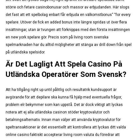
större och fetare casinobonusar och massor av erbjudanden. Här slogs
det fast att ett spelbolag enbart får erbjuda en välkomstbonus” “for every
spelare. Utöver de fick en added bonus inte längre spridas ut över flera
insättningar, utan är tvungen att förknippas med den första insättningen
en new york spelare gör. Precis som på living room svenska
spelmarknaden har du alltid möjligheter att stänga av drill down från spel
på utländska spelsidor.
Är Det Lagligt Att Spela Casino På
Utländska Operatörer Som Svensk?
Att ha tillgång right up until pålitlig och resultatrik kundsupport är
avgörande för att depilare ska kunna få hjälp med eventuella frågor,
problem elr bekymmer som kan uppstå. Det är dock viktigt att lyckas
notera att ej alla utländska casinon stöder kryptovalutor och
betalningsalternativ. Innan man väljer att använda kryptovalutor för
speltransaktioner är det essentiellt att kontrollera att lyckas ditt valda
online casino faktiskt accepterar living room valuta du föredrar att