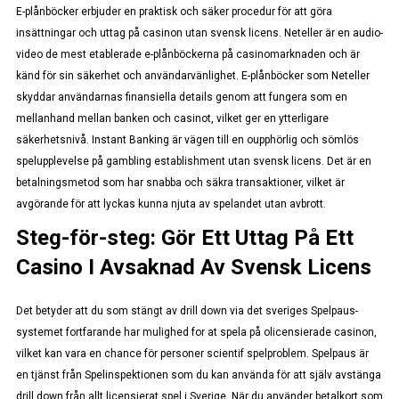
E-plånböcker erbjuder en praktisk och säker procedur för att göra
insättningar och uttag på casinon utan svensk licens. Neteller är en audio-
video de mest etablerade e-plånböckerna på casinomarknaden och är
känd för sin säkerhet och användarvänlighet. E-plånböcker som Neteller
skyddar användarnas finansiella details genom att fungera som en
mellanhand mellan banken och casinot, vilket ger en ytterligare
säkerhetsnivå. Instant Banking är vägen till en oupphörlig och sömlös
spelupplevelse på gambling establishment utan svensk licens. Det är en
betalningsmetod som har snabba och säkra transaktioner, vilket är
avgörande för att lyckas kunna njuta av spelandet utan avbrott.
Steg-för-steg: Gör Ett Uttag På Ett
Casino I Avsaknad Av Svensk Licens
Det betyder att du som stängt av drill down via det sveriges Spelpaus-
systemet fortfarande har mulighed for at spela på olicensierade casinon,
vilket kan vara en chance för personer scientif spelproblem. Spelpaus är
en tjänst från Spelinspektionen som du kan använda för att själv avstänga
drill down från allt licensierat spel i Sverige. När du använder betalkort som