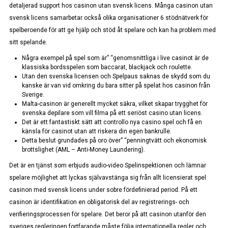
detaljerad support hos casinon utan svensk licens. Många casinon utan
svensk licens samarbetar också olika organisationer 6 stödnätverk för
spelberoende för att ge hjälp och stöd åt spelare och kan ha problem med
sitt spelande.
Några exempel på spel som är” “genomsnittliga i live casinot är de
klassiska bordsspelen som baccarat, blackjack och roulette.
Utan den svenska licensen och Spelpaus saknas de skydd som du
kanske är van vid omkring du bara sitter på spelat hos casinon från
Sverige.
Malta-casinon är generellt mycket säkra, vilket skapar trygghet för
svenska depilare som vill filma på ett seriöst casino utan licens.
Det är ett fantastiskt sätt att controllo nya casino spel och få en
känsla för casinot utan att riskera din egen bankrulle.
Detta beslut grundades på oro över” “penningtvätt och ekonomisk
brottslighet (AML – Anti-Money Laundering).
Det är en tjänst som erbjuds audio-video Spelinspektionen och lämnar
spelare möjlighet att lyckas självavstänga sig från allt licensierat spel
casinon med svensk licens under sobre fördefinierad period. På ett
casinon är identifikation en obligatorisk del av registrerings- och
verifieringsprocessen för spelare. Det beror på att casinon utanför den
sveriges regleringen fortfarande måste följa internationella regler och