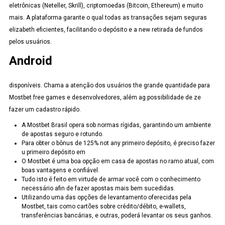
eletrônicas (Neteller, Skrill), criptomoedas (Bitcoin, Ethereum) e muito
mais. A plataforma garante o qual todas as transações sejam seguras
elizabeth eficientes, facilitando o depósito e a new retirada de fundos
pelos usuários.
Android
disponíveis. Chama a atenção dos usuários the grande quantidade para
Mostbet free games e desenvolvedores, além ag possibilidade de ze
fazer um cadastro rápido.
A Mostbet Brasil opera sob normas rígidas, garantindo um ambiente
de apostas seguro e rotundo.
Para obter o bônus de 125% not any primeiro depósito, é preciso fazer
u primeiro depósito em
O Mostbet é uma boa opção em casa de apostas no ramo atual, com
boas vantagens e confiável.
Tudo isto é feito em virtude de armar você com o conhecimento
necessário afin de fazer apostas mais bem sucedidas.
Utilizando uma das opções de levantamento oferecidas pela
Mostbet, tais como cartões sobre crédito/débito, e-wallets,
transferências bancárias, e outras, poderá levantar os seus ganhos.