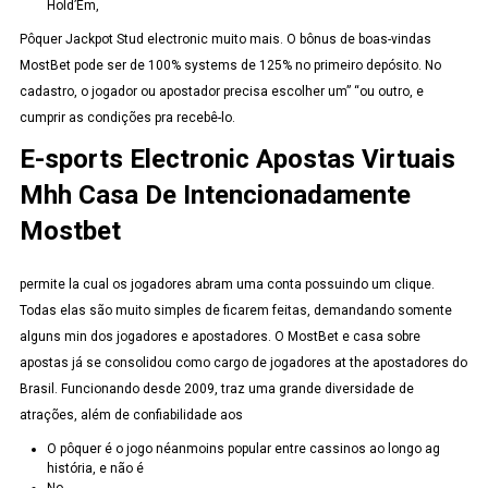
Hold’Em,
Pôquer Jackpot Stud electronic muito mais. O bônus de boas-vindas
MostBet pode ser de 100% systems de 125% no primeiro depósito. No
cadastro, o jogador ou apostador precisa escolher um” “ou outro, e
cumprir as condições pra recebê-lo.
E-sports Electronic Apostas Virtuais
Mhh Casa De Intencionadamente
Mostbet
permite la cual os jogadores abram uma conta possuindo um clique.
Todas elas são muito simples de ficarem feitas, demandando somente
alguns min dos jogadores e apostadores. O MostBet e casa sobre
apostas já se consolidou como cargo de jogadores at the apostadores do
Brasil. Funcionando desde 2009, traz uma grande diversidade de
atrações, além de confiabilidade aos
O pôquer é o jogo néanmoins popular entre cassinos ao longo ag
história, e não é