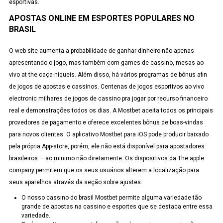
esportivas.
APOSTAS ONLINE EM ESPORTES POPULARES NO
BRASIL
O web site aumenta a probabilidade de ganhar dinheiro não apenas
apresentando o jogo, mas também com games de cassino, mesas ao
vivo at the caça-níqueis. Além disso, há vários programas de bônus afin
de jogos de apostas e cassinos. Centenas de jogos esportivos ao vivo
electronic milhares de jogos de cassino pra jogar por recurso financeiro
real e demonstrações todos os dias. A Mostbet aceita todos os principais
provedores de pagamento e oferece excelentes bônus de boas-vindas
para novos clientes. O aplicativo Mostbet para iOS pode producir baixado
pela própria App-store, porém, ele não está disponível para apostadores
brasileiros — ao minimo não diretamente. Os dispositivos da The apple
company permitem que os seus usuários alterem a localização para
seus aparelhos através da seção sobre ajustes.
O nosso cassino do brasil Mostbet permite alguma variedade tão
grande de apostas na cassino e esportes que se destaca entre essa
variedade.