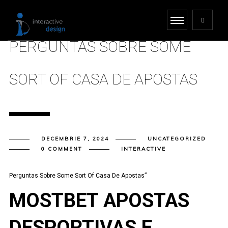
PERGUNTAS SOBRE SOME
SORT OF CASA DE APOSTAS
DECEMBRIE 7, 2024
UNCATEGORIZED
0 COMMENT
INTERACTIVE
Perguntas Sobre Some Sort Of Casa De Apostas”
MOSTBET APOSTAS
DESPORTIVAS E