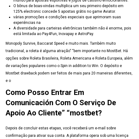
mundo para apostas esportivas e jogos de cassino emocionantes.
O bônus de boas-vindas multiplica um seu primeiro depósito em
125% electronic concede 5 apostas grátis no game Aviator.
várias promoções e condições especiais que aprimoram suas
experiências na
A diversidade para carteiras eletrônicas também não é enorme, pois
está limitada ao Pay4Fun, Inovapay e AstroPay.
Monopoly Survive, Baccarat Speed e muito mais. Também muito
tradicional, a roleta é alguma atração” “bem importante no MostBet. Há
opções sobre Roleta Brasileira, Roleta Americana e Roleta Europeia, além
de variações populares como o Spin in addition to Win. O depósito e
Mostbet drawback podem ser feitos de mais para 20 maneiras diferentes,
e o
Como Posso Entrar Em
Comunicación Com O Serviço De
Apoio Ao Cliente” “mostbet?
Depois de concluir estas etapas, você receberá um e-mail sobre
confirmação para ativar sua conta. A plataforma opera sob uma licença