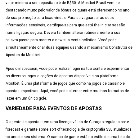
valor mínimo a ser depositado é de R$50. A Mostbet Brasil vem se
destacando muito pelo valor de bônus os quais está oferecendo no ano
de sua promoção para boas-vindas. Para salvaguardar as suas
informações sensíveis, certifique-se para que está the iniciar sessão
numa ligação segura. Deverá também alterar rotineiramente a sua
palavra-passe para manter a new sua conta holistica. Você pode
simultaneamente criar duas equipes usando a mecanismo Construtor de
Apostas da Mostbet.
Após o inspección, você pode realizar login na tua conta e experimentar
os diversos jogos e opções de apostas disponíveis na plataforma
Mostbet. É uma plataforma de jogos que combina jogos de cassino e
apostas esportivas. Aqui, você pode alternar entre muchas formatos de
lazer em um único gole.
VARIEDADE PARA EVENTOS DE APOSTAS
O agente de apostas tem uma licença válida de Curaçao regulada por e-
forecast e garante some sort of tecnologia de criptografia SSL atualizada
no ano de seu sistema. O campo de game está no estilo de uma tela do