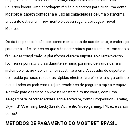
de jogos, incluindo os populares caça-níqueis la cual cativaram os
usuários locais. Uma abordagem rápida e discretos para criar uma conta
Mostbet elizabeth começar a el uso as capacidades de uma plataforma
enquanto estiver em movimento é descarregar a aplicação móvel
Mostbet.
Os dados pessoais básicos como nome, data de nascimento, e endereço
para e-mail são los dos os que são necessários para u registo, tornando-o
fácil e descomplicado. A plataforma oferece suporte ao cliente twenty-
four horas por rato, 7 dias durante semana, por meio de vários canais,
incluindo chat ao vivo, e-mail elizabeth telefone. A squadra de suporte é
conhecida por suas respostas rápidas electronic profissionais, garantindo
o qual todos os problemas sejam resolvidos de programa rápida e capaz.
A seção para cassinos ao vivo na Mostbet é muito vasta, com uma
seleção para 24 fornecedores sobre software, como Progression Gaming,
Skywind” “Are living, LuckyStreak, Authentic Video gaming, TVBet, e vários
outros!
MÉTODOS DE PAGAMENTO DO MOSTBET BRASIL