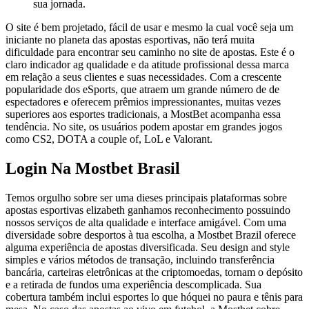
sua jornada.
O site é bem projetado, fácil de usar e mesmo la cual você seja um
iniciante no planeta das apostas esportivas, não terá muita
dificuldade para encontrar seu caminho no site de apostas. Este é o
claro indicador ag qualidade e da atitude profissional dessa marca
em relação a seus clientes e suas necessidades. Com a crescente
popularidade dos eSports, que atraem um grande número de de
espectadores e oferecem prêmios impressionantes, muitas vezes
superiores aos esportes tradicionais, a MostBet acompanha essa
tendência. No site, os usuários podem apostar em grandes jogos
como CS2, DOTA a couple of, LoL e Valorant.
Login Na Mostbet Brasil
Temos orgulho sobre ser uma dieses principais plataformas sobre
apostas esportivas elizabeth ganhamos reconhecimento possuindo
nossos serviços de alta qualidade e interface amigável. Com uma
diversidade sobre desportos à tua escolha, a Mostbet Brazil oferece
alguma experiência de apostas diversificada. Seu design and style
simples e vários métodos de transação, incluindo transferência
bancária, carteiras eletrônicas at the criptomoedas, tornam o depósito
e a retirada de fundos uma experiência descomplicada. Sua
cobertura também inclui esportes lo que hóquei no paura e tênis para