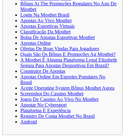
Bônus At The Promoções Regulares No Ano De
Mostbet
Login Na Mostbet Brasil
Apostas Ao Vivo Mostbet
Apostas Esportivas Virtuais
Classificação Da Mostbet
Bolsa De Apostas Esportivas Mostbet
Apostas Online
Ofertas De Boas Vindas Para Jogadores
Quais São Os Bônus E Promoções Ag Mostbet?
A Mostbet É Alguma Plataforma Legal Elizabeth
Segura Para Apostas Desportivas Em Brazil?
Construtor De Apostas
Apostas Online Em Esportes Populares No
Brasil
Aceite Operating System Bônus Mostbet Agora
Screenshot Do Cassino Mostbet
Jogos De Cassino Ao Vivo No Mostbet
Apostar No Cybersport
Plataforma E Experiência
Registro De Conta Mostbet No Brasil
Android