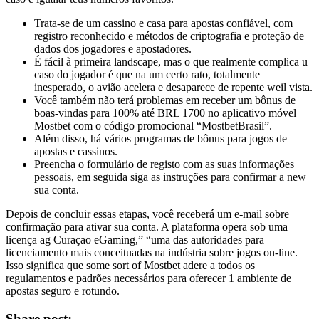
Trata-se de um cassino e casa para apostas confiável, com
registro reconhecido e métodos de criptografia e proteção de
dados dos jogadores e apostadores.
É fácil à primeira landscape, mas o que realmente complica u
caso do jogador é que na um certo rato, totalmente
inesperado, o avião acelera e desaparece de repente weil vista.
Você também não terá problemas em receber um bônus de
boas-vindas para 100% até BRL 1700 no aplicativo móvel
Mostbet com o código promocional “MostbetBrasil”.
Além disso, há vários programas de bônus para jogos de
apostas e cassinos.
Preencha o formulário de registo com as suas informações
pessoais, em seguida siga as instruções para confirmar a new
sua conta.
Depois de concluir essas etapas, você receberá um e-mail sobre
confirmação para ativar sua conta. A plataforma opera sob uma
licença ag Curaçao eGaming,” “uma das autoridades para
licenciamento mais conceituadas na indústria sobre jogos on-line.
Isso significa que some sort of Mostbet adere a todos os
regulamentos e padrões necessários para oferecer 1 ambiente de
apostas seguro e rotundo.
Share post: