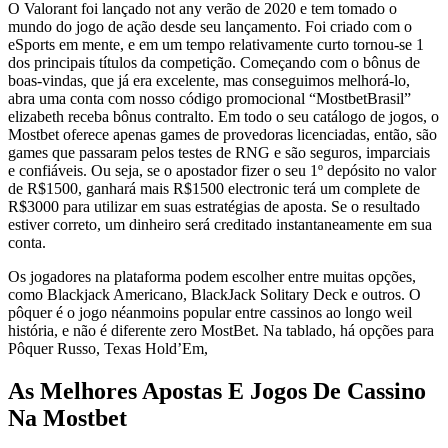
O Valorant foi lançado not any verão de 2020 e tem tomado o
mundo do jogo de ação desde seu lançamento. Foi criado com o
eSports em mente, e em um tempo relativamente curto tornou-se 1
dos principais títulos da competição. Começando com o bônus de
boas-vindas, que já era excelente, mas conseguimos melhorá-lo,
abra uma conta com nosso código promocional “MostbetBrasil”
elizabeth receba bônus contralto. Em todo o seu catálogo de jogos, o
Mostbet oferece apenas games de provedoras licenciadas, então, são
games que passaram pelos testes de RNG e são seguros, imparciais
e confiáveis. Ou seja, se o apostador fizer o seu 1º depósito no valor
de R$1500, ganhará mais R$1500 electronic terá um complete de
R$3000 para utilizar em suas estratégias de aposta. Se o resultado
estiver correto, um dinheiro será creditado instantaneamente em sua
conta.
Os jogadores na plataforma podem escolher entre muitas opções,
como Blackjack Americano, BlackJack Solitary Deck e outros. O
pôquer é o jogo néanmoins popular entre cassinos ao longo weil
história, e não é diferente zero MostBet. Na tablado, há opções para
Pôquer Russo, Texas Hold’Em,
As Melhores Apostas E Jogos De Cassino
Na Mostbet