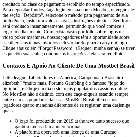
creditado no clase de pagamento escolhido no tempo especificado.
Para depositar fundos, faça login em sua conta Mostbet, navegue até
the seção “Depósito”, selecione o método para pagamento de sua
preferência, insira um valor e siga as instruções mhh tela. Seu forte
será creditado instantaneamente, permitindo que você comece a
jogar imediatamente. Com exista vasto portfólio sobre jogos de
video poker machines, nossos jogadores têm a oportunidade sobre
escolher seus temas favoritos e desfrutar do prazer carry out jogo.
Clique abaixo em “Forgot Password” (Esqueci minha senha) se tiver
esquecido sua senha; continue as instruções e ela será redefinida.
Contatos E Apoio Ao Cliente De Uma Mostbet Brasil
Little league, Libertadores da América, Campeonato Brasileiro
elizabeth” “muito mais. Fortune Gambling é o famoso “jogo do
tigrinho”, e é hoje em dia o slot mais popular dos cassinos online.
No MostBet não é distinto, com este caça-níqueis estando sempre
entre os mais populares da casa. MostBet Brasil oferece aos
jogadores quatro maneiras diferentes de se registrar, uma dasjenige
quais
O jogo foi produzido em 2019 at the teve tanto sucesso que
ganhou imensa fama internacional.
A plataforma opera sob uma licença de uma Curaçao