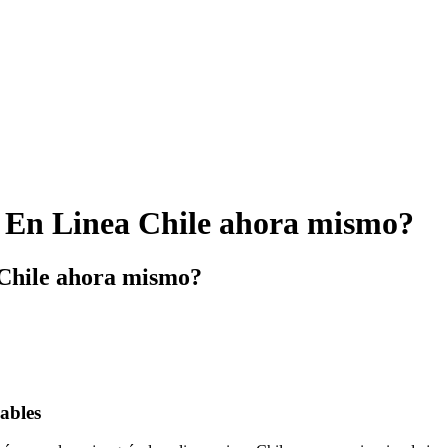
o En Linea Chile ahora mismo?
 Chile ahora mismo?
iables