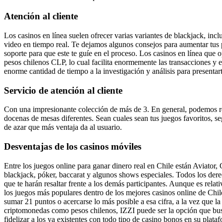
Atención al cliente
Los casinos en línea suelen ofrecer varias variantes de blackjack, i
video en tiempo real. Te dejamos algunos consejos para aumentar tus 
soporte para que este te guíe en el proceso. Los casinos en línea que 
pesos chilenos CLP, lo cual facilita enormemente las transacciones y 
enorme cantidad de tiempo a la investigación y análisis para presenta
Servicio de atención al cliente
Con una impresionante colección de más de 3. En general, podemos re
docenas de mesas diferentes. Sean cuales sean tus juegos favoritos, s
de azar que más ventaja da al usuario.
Desventajas de los casinos móviles
Entre los juegos online para ganar dinero real en Chile están Aviator
blackjack, póker, baccarat y algunos shows especiales. Todos los der
que te harán resaltar frente a los demás participantes. Aunque es rel
los juegos más populares dentro de los mejores casinos online de Chile
sumar 21 puntos o acercarse lo más posible a esa cifra, a la vez que l
criptomonedas como pesos chilenos, IZZI puede ser la opción que busc
fidelizar a los ya existentes con todo tipo de casino bonos en su plat