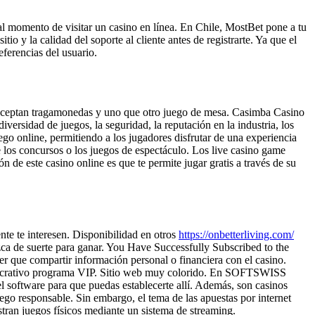
 al momento de visitar un casino en línea. En Chile, MostBet pone a tu
o y la calidad del soporte al cliente antes de registrarte. Ya que el
ferencias del usuario.
o aceptan tragamonedas y uno que otro juego de mesa. Casimba Casino
ersidad de juegos, la seguridad, la reputación en la industria, los
ego online, permitiendo a los jugadores disfrutar de una experiencia
e los concursos o los juegos de espectáculo. Los live casino game
 de este casino online es que te permite jugar gratis a través de su
nte te interesen. Disponibilidad en otros
https://onbetterliving.com/
zca de suerte para ganar. You Have Successfully Subscribed to the
er que compartir información personal o financiera con el casino.
un lucrativo programa VIP. Sitio web muy colorido. En SOFTSWISS
l software para que puedas establecerte allí. Además, son casinos
go responsable. Sin embargo, el tema de las apuestas por internet
stran juegos físicos mediante un sistema de streaming.