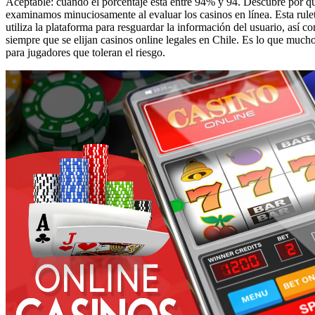
Aceptable: cuando el porcentaje está entre 94% y 94. Descubre por qué
examinamos minuciosamente al evaluar los casinos en línea. Esta ruleta
utiliza la plataforma para resguardar la información del usuario, así 
siempre que se elijan casinos online legales en Chile. Es lo que much
para jugadores que toleran el riesgo.