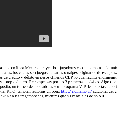
sinos en línea México, atrayendo a jugadores con su combinación única
es, los cuales son juegos de cartas o naipes originarios de este país.
s de crédito y débito en pesos chilenos CLP, lo cual facilita enormemen
su propio dinero. Recompensas por tus 3 primeros depósitos. Algo que de
sito, un torneo de apostadores y un programa VIP de apuestas deportiv
ional KTO, también recibirás un bono
http://.eldinamo.cl/
adicional del 2
de 4% en las tragamonedas, mientras que su ventaja es de solo 0.