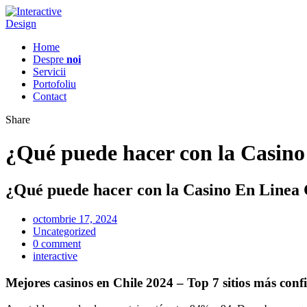
Home
Despre
noi
Servicii
Portofoliu
Contact
Share
¿Qué puede hacer con la Casin
¿Qué puede hacer con la Casino En Linea
octombrie 17, 2024
Uncategorized
0 comment
interactive
Mejores casinos en Chile 2024 – Top 7 sitios más conf