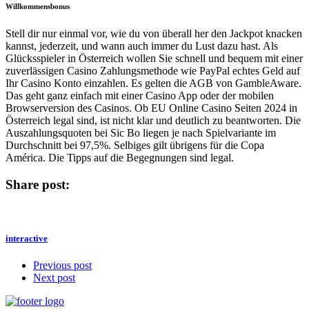
Willkommensbonus
Stell dir nur einmal vor, wie du von überall her den Jackpot knacken
kannst, jederzeit, und wann auch immer du Lust dazu hast. Als
Glücksspieler in Österreich wollen Sie schnell und bequem mit einer
zuverlässigen Casino Zahlungsmethode wie PayPal echtes Geld auf
Ihr Casino Konto einzahlen. Es gelten die AGB von GambleAware.
Das geht ganz einfach mit einer Casino App oder der mobilen
Browserversion des Casinos. Ob EU Online Casino Seiten 2024 in
Österreich legal sind, ist nicht klar und deutlich zu beantworten. Die
Auszahlungsquoten bei Sic Bo liegen je nach Spielvariante im
Durchschnitt bei 97,5%. Selbiges gilt übrigens für die Copa
América. Die Tipps auf die Begegnungen sind legal.
Share post:
interactive
Previous post
Next post