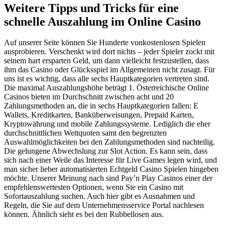
Weitere Tipps und Tricks für eine
schnelle Auszahlung im Online Casino
Auf unserer Seite können Sie Hunderte vonkostenlosen Spielen
ausprobieren. Verschenkt wird dort nichts – jeder Spieler zockt mit
seinem hart ersparten Geld, um dann vielleicht festzustellen, dass
ihm das Casino oder Glücksspiel im Allgemeinen nicht zusagt. Für
uns ist es wichtig, dass alle sechs Hauptkategorien vertreten sind.
Die maximal Auszahlungshöhe beträgt 1. Österreichische Online
Casinos bieten im Durchschnitt zwischen acht und 20
Zahlungsmethoden an, die in sechs Hauptkategorien fallen: E
Wallets, Kreditkarten, Banküberweisungen, Prepaid Karten,
Kryptowährung und mobile Zahlungssysteme. Lediglich die eher
durchschnittlichen Wettquoten samt den begrenzten
Auswahlmöglichkeiten bei den Zahlungsmethoden sind nachteilig.
Die gelungene Abwechslung zur Slot Action. Es kann sein, dass
sich nach einer Weile das Interesse für Live Games legen wird, und
man sicher lieber automatisierten Echtgeld Casino Spielen hingeben
möchte. Unserer Meinung nach sind Pay’n Play Casinos einer der
empfehlenswertesten Optionen, wenn Sie ein Casino mit
Sofortauszahlung suchen. Auch hier gibt es Ausnahmen und
Regeln, die Sie auf dem Unternehmensservice Portal nachlesen
können. Ähnlich sieht es bei den Rubbellosen aus.