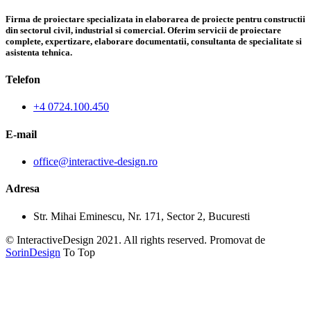
Firma de proiectare specializata in elaborarea de proiecte pentru constructii
din sectorul civil, industrial si comercial. Oferim servicii de proiectare
complete, expertizare, elaborare documentatii, consultanta de specialitate si
asistenta tehnica.
Telefon
+4 0724.100.450
E-mail
office@interactive-design.ro
Adresa
Str. Mihai Eminescu, Nr. 171, Sector 2, Bucuresti
© InteractiveDesign 2021. All rights reserved. Promovat de
SorinDesign
To Top