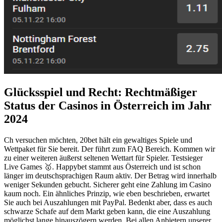
Glücksspiel und Recht: Rechtmäßiger
Status der Casinos in Österreich im Jahr
2024
Ch versuchen möchten, 20bet hält ein gewaltiges Spiele und
Wettpaket für Sie bereit. Der führt zum FAQ Bereich. Kommen wir
zu einer weiteren äußerst seltenen Wettart für Spieler. Testsieger
Live Games 🥇. Happybet stammt aus Österreich und ist schon
länger im deutschsprachigen Raum aktiv. Der Betrag wird innerhalb
weniger Sekunden gebucht. Sicherer geht eine Zahlung im Casino
kaum noch. Ein ähnliches Prinzip, wie eben beschrieben, erwartet
Sie auch bei Auszahlungen mit PayPal. Bedenkt aber, dass es auch
schwarze Schafe auf dem Markt geben kann, die eine Auszahlung
möglichst lange hinauszögern werden. Bei allen Anbietern unserer