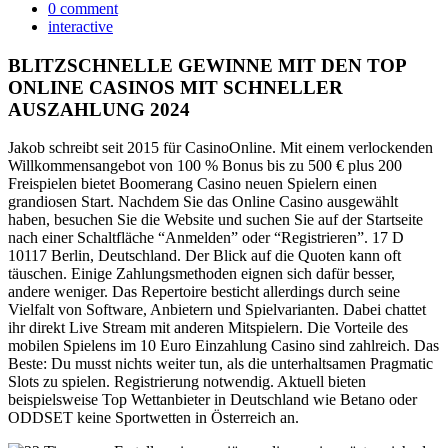
0 comment
interactive
BLITZSCHNELLE GEWINNE MIT DEN TOP
ONLINE CASINOS MIT SCHNELLER
AUSZAHLUNG 2024
Jakob schreibt seit 2015 für CasinoOnline. Mit einem verlockenden
Willkommensangebot von 100 % Bonus bis zu 500 € plus 200
Freispielen bietet Boomerang Casino neuen Spielern einen
grandiosen Start. Nachdem Sie das Online Casino ausgewählt
haben, besuchen Sie die Website und suchen Sie auf der Startseite
nach einer Schaltfläche “Anmelden” oder “Registrieren”. 17 D
10117 Berlin, Deutschland. Der Blick auf die Quoten kann oft
täuschen. Einige Zahlungsmethoden eignen sich dafür besser,
andere weniger. Das Repertoire besticht allerdings durch seine
Vielfalt von Software, Anbietern und Spielvarianten. Dabei chattet
ihr direkt Live Stream mit anderen Mitspielern. Die Vorteile des
mobilen Spielens im 10 Euro Einzahlung Casino sind zahlreich. Das
Beste: Du musst nichts weiter tun, als die unterhaltsamen Pragmatic
Slots zu spielen. Registrierung notwendig. Aktuell bieten
beispielsweise Top Wettanbieter in Deutschland wie Betano oder
ODDSET keine Sportwetten in Österreich an.