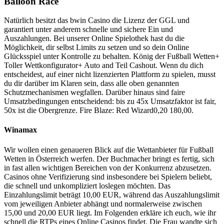
Balloon Race
Natürlich besitzt das bwin Casino die Lizenz der GGL und
garantiert unter anderem schnelle und sichere Ein und
Auszahlungen. Bei unserer Online Spielothek hast du die
Möglichkeit, dir selbst Limits zu setzen und so dein Online
Glücksspiel unter Kontrolle zu behalten. König der Fußball Wetten+
Toller Wettkonfigurator+ Auto and Teil Cashout. Wenn du dich
entscheidest, auf einer nicht lizenzierten Plattform zu spielen, musst
du dir darüber im Klaren sein, dass alle oben genannten
Schutzmechanismen wegfallen. Darüber hinaus sind faire
Umsatzbedingungen entscheidend: bis zu 45x Umsatzfaktor ist fair,
50x ist die Obergrenze. Fire Blaze: Red Wizard0,20 180,00.
Winamax
Wir wollen einen genaueren Blick auf die Wettanbieter für Fußball
Wetten in Österreich werfen. Der Buchmacher bringt es fertig, sich
in fast allen wichtigen Bereichen von der Konkurrenz abzusetzen.
Casinos ohne Verifizierung sind insbesondere bei Spielern beliebt,
die schnell und unkompliziert loslegen möchten. Das
Einzahlungslimit beträgt 10,00 EUR, während das Auszahlungslimit
vom jeweiligen Anbieter abhängt und normalerweise zwischen
15,00 und 20,00 EUR liegt. Im Folgenden erkläre ich euch, wie ihr
schnell die RTPs eines Online Casinos findet. Die Frau wandte sich