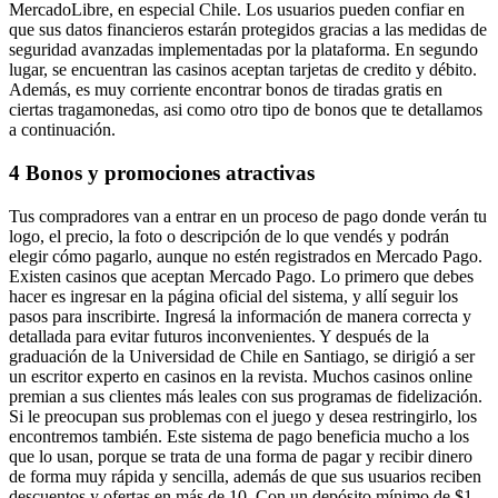
MercadoLibre, en especial Chile. Los usuarios pueden confiar en
que sus datos financieros estarán protegidos gracias a las medidas de
seguridad avanzadas implementadas por la plataforma. En segundo
lugar, se encuentran las casinos aceptan tarjetas de credito y débito.
Además, es muy corriente encontrar bonos de tiradas gratis en
ciertas tragamonedas, asi como otro tipo de bonos que te detallamos
a continuación.
4 Bonos y promociones atractivas
Tus compradores van a entrar en un proceso de pago donde verán tu
logo, el precio, la foto o descripción de lo que vendés y podrán
elegir cómo pagarlo, aunque no estén registrados en Mercado Pago.
Existen casinos que aceptan Mercado Pago. Lo primero que debes
hacer es ingresar en la página oficial del sistema, y allí seguir los
pasos para inscribirte. Ingresá la información de manera correcta y
detallada para evitar futuros inconvenientes. Y después de la
graduación de la Universidad de Chile en Santiago, se dirigió a ser
un escritor experto en casinos en la revista. Muchos casinos online
premian a sus clientes más leales con sus programas de fidelización.
Si le preocupan sus problemas con el juego y desea restringirlo, los
encontremos también. Este sistema de pago beneficia mucho a los
que lo usan, porque se trata de una forma de pagar y recibir dinero
de forma muy rápida y sencilla, además de que sus usuarios reciben
descuentos y ofertas en más de 10. Con un depósito mínimo de $1.