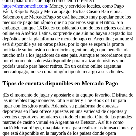
como plataformas de pago como Jetón o Perfect
https://themomedit.com/
Money, y servicios locales, como Pago
Fácil, Rápido Pago y Mercadopago. Fichas Casino Barcelona.
Sabemos que MercadoPago se está haciendo muy popular entre los
medios de pago tan rápido que no podemos seguir el ritmo. Sin
embargo, aunque 1XBet es considerado uno de los mejores casinos
online en América Latina, sorprende que aún no hayan aceptado los
depósitos por la plataforma de mercadopago en Argentina; aunque sí
está disponible ya en otros países, por lo que se espera la pronta
noticia de su inclusión en territorio argentino, algo que beneficiaría
mucho más a los jugadores de este país. Aunque te recordamos que
por el momento solo está disponible para realizar depósitos y no
podrás usarlo para hacer retiros. En un casino online argentina
mercadopago, no se cobra ningún tipo de recargo a sus clientes.
Tipos de cuentas disponibles en Mercado Pago
¡Es el momento de jugar y apostarle a tu equipo favorito. Disfruta de
las increíbles tragamonedas John Hunter y The Book of Tut para
jugar con los giros gratis. Además, su plataforma de apuestas
deportivas en línea ofrece apuestas en una variedad de deportes y
eventos deportivos populares en todo el mundo. Otra de las grandes
marcas de casino virtual en Argentina es Betsson. Así fue como
nació MercadoPago, una plataforma para realizar las transacciones y
que está disponible en la mayoría de los países donde opera