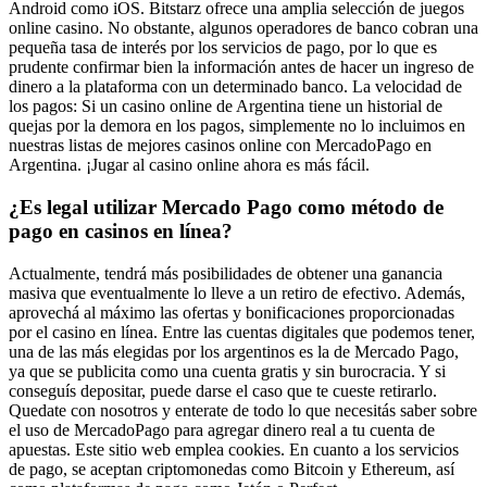
Android como iOS. Bitstarz ofrece una amplia selección de juegos
online casino. No obstante, algunos operadores de banco cobran una
pequeña tasa de interés por los servicios de pago, por lo que es
prudente confirmar bien la información antes de hacer un ingreso de
dinero a la plataforma con un determinado banco. La velocidad de
los pagos: Si un casino online de Argentina tiene un historial de
quejas por la demora en los pagos, simplemente no lo incluimos en
nuestras listas de mejores casinos online con MercadoPago en
Argentina. ¡Jugar al casino online ahora es más fácil.
¿Es legal utilizar Mercado Pago como método de
pago en casinos en línea?
Actualmente, tendrá más posibilidades de obtener una ganancia
masiva que eventualmente lo lleve a un retiro de efectivo. Además,
aprovechá al máximo las ofertas y bonificaciones proporcionadas
por el casino en línea. Entre las cuentas digitales que podemos tener,
una de las más elegidas por los argentinos es la de Mercado Pago,
ya que se publicita como una cuenta gratis y sin burocracia. Y si
conseguís depositar, puede darse el caso que te cueste retirarlo.
Quedate con nosotros y enterate de todo lo que necesitás saber sobre
el uso de MercadoPago para agregar dinero real a tu cuenta de
apuestas. Este sitio web emplea cookies. En cuanto a los servicios
de pago, se aceptan criptomonedas como Bitcoin y Ethereum, así