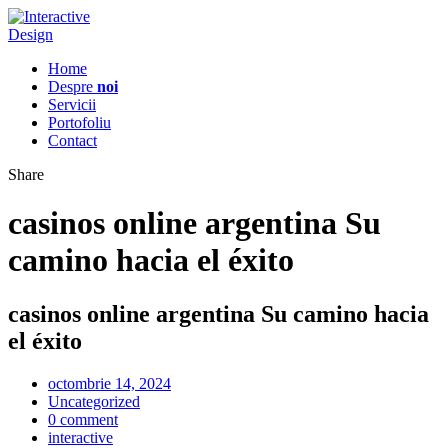
Home
Despre
noi
Servicii
Portofoliu
Contact
Share
casinos online argentina Su
camino hacia el éxito
casinos online argentina Su camino hacia
el éxito
octombrie 14, 2024
Uncategorized
0 comment
interactive