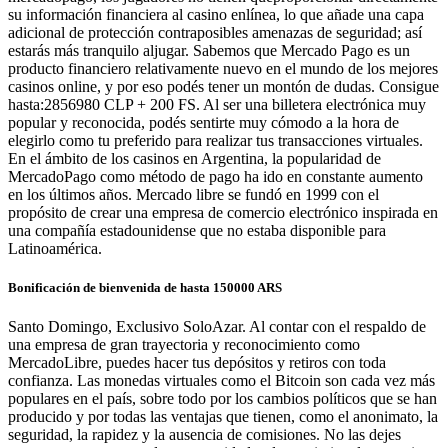
su información financiera al casino enlínea, lo que añade una capa
adicional de protección contraposibles amenazas de seguridad; así
estarás más tranquilo aljugar. Sabemos que Mercado Pago es un
producto financiero relativamente nuevo en el mundo de los mejores
casinos online, y por eso podés tener un montón de dudas. Consigue
hasta:2856980 CLP + 200 FS. Al ser una billetera electrónica muy
popular y reconocida, podés sentirte muy cómodo a la hora de
elegirlo como tu preferido para realizar tus transacciones virtuales.
En el ámbito de los casinos en Argentina, la popularidad de
MercadoPago como método de pago ha ido en constante aumento
en los últimos años. Mercado libre se fundó en 1999 con el
propósito de crear una empresa de comercio electrónico inspirada en
una compañía estadounidense que no estaba disponible para
Latinoamérica.
Bonificación de bienvenida de hasta 150000 ARS
Santo Domingo, Exclusivo SoloAzar. Al contar con el respaldo de
una empresa de gran trayectoria y reconocimiento como
MercadoLibre, puedes hacer tus depósitos y retiros con toda
confianza. Las monedas virtuales como el Bitcoin son cada vez más
populares en el país, sobre todo por los cambios políticos que se han
producido y por todas las ventajas que tienen, como el anonimato, la
seguridad, la rapidez y la ausencia de comisiones. No las dejes