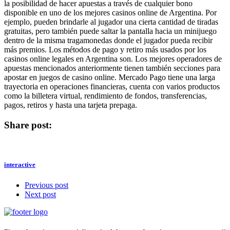
la posibilidad de hacer apuestas a través de cualquier bono
disponible en uno de los mejores casinos online de Argentina. Por
ejemplo, pueden brindarle al jugador una cierta cantidad de tiradas
gratuitas, pero también puede saltar la pantalla hacia un minijuego
dentro de la misma tragamonedas donde el jugador pueda recibir
más premios. Los métodos de pago y retiro más usados por los
casinos online legales en Argentina son. Los mejores operadores de
apuestas mencionados anteriormente tienen también secciones para
apostar en juegos de casino online. Mercado Pago tiene una larga
trayectoria en operaciones financieras, cuenta con varios productos
como la billetera virtual, rendimiento de fondos, transferencias,
pagos, retiros y hasta una tarjeta prepaga.
Share post:
interactive
Previous post
Next post