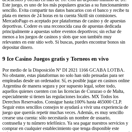
Este juego, es uno de los más populares gracias a su funcionamiento
sencillo. Evita compartir tus datos bancarios con el banco y recibe tu
plata en menos de 24 horas en tu cuenta Skrill sin comisiones.
MercadoPago es aceptado por plataformas de casino y de apuestas
deportivas. Codere es una reconocida casa de apuestas dedicada
principalmente a apuestas sobre eventos deportivos; sin echar de
menos a los juegos de casinos y slots que son también muy
relevantes en este sitio web. Si buscas, puedes encontrar bonos sin
depositar dinero.
9 Ice Casino Juegos gratis y Torneos en vivo
Por medio de la Disposición Nº DI 2021 1166 GCABA LOTBA.
No obstante, estas plataformas no solo han sido pensadas para ser
empleadas desde un ordenador. Sí, es posible jugar en casinos online
Argentina de manera segura y por supuesto legal, sobre todo,
aquellos quienes cuenten con las licencias de Curazao o de Malta,
especialmente si tienen las regulaciones locales. MX Todos los
Derechos Reservados. Consigue hasta:100% hasta 465000 CLP.
Seguir estos sencillos consejos te ayudará a vivir una experiencia de
juego que querrás repetir muchas veces. Además, es muy sencillo
crearse una cuenta: sólo necesitarás un nombre de usuario,
contraseña y tu número telefónico. Ya sea pagar nuestros servicios y
comprar en cualquier establecimiento que tenga disponible este