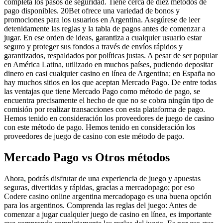
completa los pasos de seguridad. Tiene cerca de diez métodos de
pago disponibles. 20Bet ofrece una variedad de bonos y
promociones para los usuarios en Argentina. Asegúrese de leer
detenidamente las reglas y la tabla de pagos antes de comenzar a
jugar. En ese orden de ideas, garantiza a cualquier usuario estar
seguro y proteger sus fondos a través de envíos rápidos y
garantizados, respaldados por políticas justas. A pesar de ser popular
en América Latina, utilizado en muchos países, pudiendo depositar
dinero en casi cualquier casino en línea de Argentina; en España no
hay muchos sitios en los que aceptan Mercado Pago. De entre todas
las ventajas que tiene Mercado Pago como método de pago, se
encuentra precisamente el hecho de que no se cobra ningún tipo de
comisión por realizar transacciones con esta plataforma de pago.
Hemos tenido en consideración los proveedores de juego de casino
con este método de pago. Hemos tenido en consideración los
proveedores de juego de casino con este método de pago.
Mercado Pago vs Otros métodos
Ahora, podrás disfrutar de una experiencia de juego y apuestas
seguras, divertidas y rápidas, gracias a mercadopago; por eso
Codere casino online argentina mercadopago es una buena opción
para los argentinos. Comprenda las reglas del juego: Antes de
comenzar a jugar cualquier juego de casino en línea, es importante