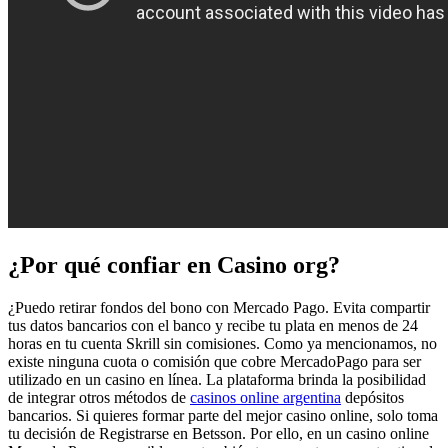
¿Por qué confiar en Casino org?
¿Puedo retirar fondos del bono con Mercado Pago. Evita compartir
tus datos bancarios con el banco y recibe tu plata en menos de 24
horas en tu cuenta Skrill sin comisiones. Como ya mencionamos, no
existe ninguna cuota o comisión que cobre MercadoPago para ser
utilizado en un casino en línea. La plataforma brinda la posibilidad
de integrar otros métodos de
casinos online argentina
depósitos
bancarios. Si quieres formar parte del mejor casino online, solo toma
tu decisión de Registrarse en Betsson. Por ello, en un casino online