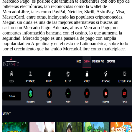
Mercado Pago, es posible que también te encuentres con otro tipo de
billeteras electrónicas, tan reconocidas como la wallet de
MercadoLibre, tales como PayPal, Neteller, Skrill, AstroPay, Visa,
MasterCard, entre otras, incluyendo las populares criptomonedas.
Megari sin duda es una de las mejores alternativas si buscas un
casino con Mercado Pago. Además, al usar Mercado Pago, no
compartes información bancaria con el casino, lo que aumenta la
seguridad. Mercado pago es una pasarela de pago con amplia
popularidad en Argentina y en el resto de Latinoamérica, sobre todo
por el crecimiento que ha tenido MercadoLibre como marketplace.