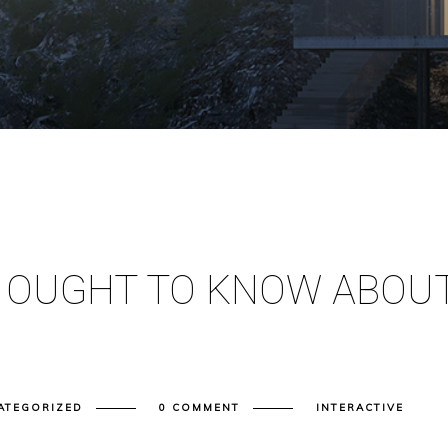
 OUGHT TO KNOW ABOUT
ATEGORIZED
0 COMMENT
INTERACTIVE