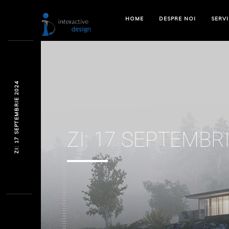
HOME
DESPRE
NOI
SERVI
ZI: 17 SEPTEMBRIE 2024
ZI:
17 SEPTEMBRI