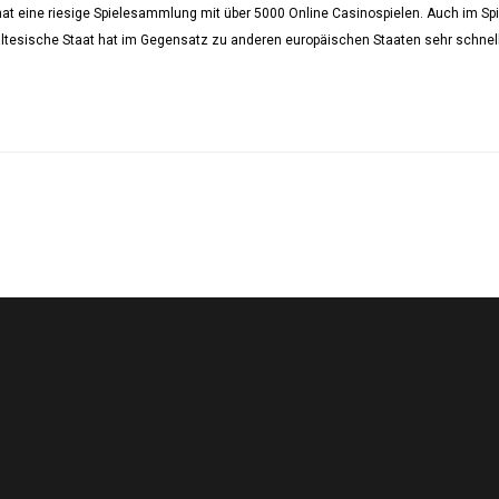
at eine riesige Spielesammlung mit über 5000 Online Casinospielen. Auch im Spie
altesische Staat hat im Gegensatz zu anderen europäischen Staaten sehr schnel