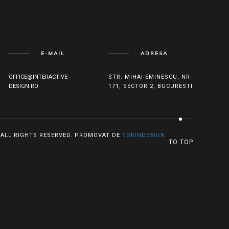
E-MAIL
ADRESA
OFFICE@INTERACTIVE-
STR. MIHAI EMINESCU, NR.
DESIGN.RO
171, SECTOR 2, BUCURESTI
. ALL RIGHTS RESERVED. PROMOVAT DE
SORINDESIGN
TO TOP