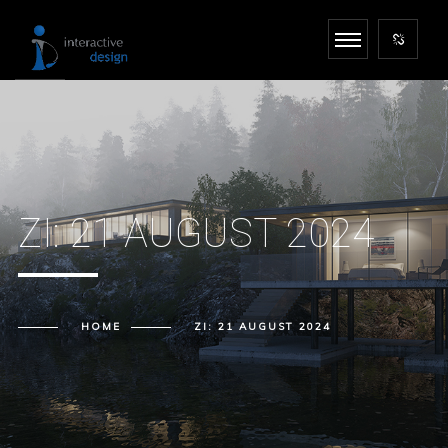
ZI:
21 AUGUST 2024
HOME
ZI:
21 AUGUST 2024