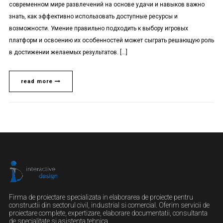
современном мире развлечений на основе удачи и навыков важно
знать, как эффективно использовать доступные ресурсы и
возможности. Умение правильно подходить к выбору игровых
платформ и освоению их особенностей может сыграть решающую роль
в достижении желаемых результатов. […]
read more
Firma de proiectare specializata in elaborarea de proiecte pentru
constructii din sectorul civil, industrial si comercial. Oferim servicii de
proiectare complete, expertizare, elaborare documentatii, consultanta
de specialitate si asistenta tehnica.