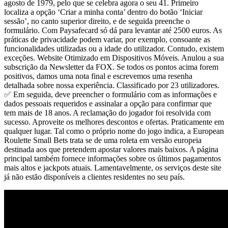
agosto de 1979, pelo que se celebra agora o seu 41. Primeiro
localiza a opção ‘Criar a minha conta’ dentro do botão ‘Iniciar
sessão’, no canto superior direito, e de seguida preenche o
formulário. Com Paysafecard só dá para levantar até 2500 euros. As
práticas de privacidade podem variar, por exemplo, consoante as
funcionalidades utilizadas ou a idade do utilizador. Contudo, existem
exceções. Website Otimizado em Dispositivos Móveis. Anulou a sua
subscrição da Newsletter da FOX. Se todos os pontos acima forem
positivos, damos uma nota final e escrevemos uma resenha
detalhada sobre nossa experiência. Classificado por 23 utilizadores.
✅ Em seguida, deve preencher o formulário com as informações e
dados pessoais requeridos e assinalar a opção para confirmar que
tem mais de 18 anos. A reclamação do jogador foi resolvida com
sucesso. Aproveite os melhores descontos e ofertas. Praticamente em
qualquer lugar. Tal como o próprio nome do jogo indica, a European
Roulette Small Bets trata se de uma roleta em versão europeia
destinada aos que pretendem apostar valores mais baixos. A página
principal também fornece informações sobre os últimos pagamentos
mais altos e jackpots atuais. Lamentavelmente, os serviços deste site
já não estão disponíveis a clientes residentes no seu país.