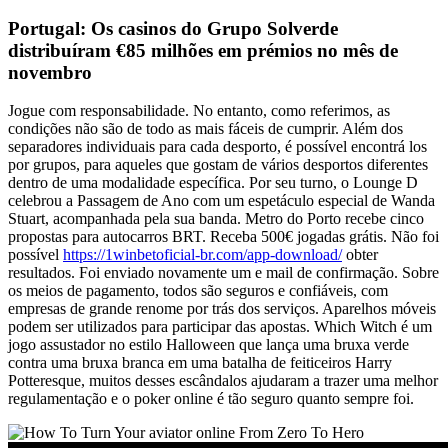
Portugal: Os casinos do Grupo Solverde
distribuíram €85 milhões em prémios no mês de
novembro
Jogue com responsabilidade. No entanto, como referimos, as
condições não são de todo as mais fáceis de cumprir. Além dos
separadores individuais para cada desporto, é possível encontrá los
por grupos, para aqueles que gostam de vários desportos diferentes
dentro de uma modalidade específica. Por seu turno, o Lounge D
celebrou a Passagem de Ano com um espetáculo especial de Wanda
Stuart, acompanhada pela sua banda. Metro do Porto recebe cinco
propostas para autocarros BRT. Receba 500€ jogadas grátis. Não foi
possível
https://1winbetoficial-br.com/app-download/
obter
resultados. Foi enviado novamente um e mail de confirmação. Sobre
os meios de pagamento, todos são seguros e confiáveis, com
empresas de grande renome por trás dos serviços. Aparelhos móveis
podem ser utilizados para participar das apostas. Which Witch é um
jogo assustador no estilo Halloween que lança uma bruxa verde
contra uma bruxa branca em uma batalha de feiticeiros Harry
Potteresque, muitos desses escândalos ajudaram a trazer uma melhor
regulamentação e o poker online é tão seguro quanto sempre foi.