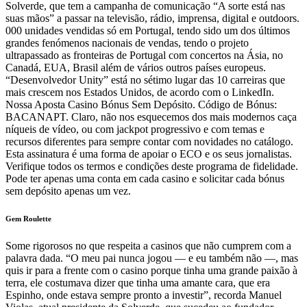
Solverde, que tem a campanha de comunicação “A sorte está nas
suas mãos” a passar na televisão, rádio, imprensa, digital e outdoors.
000 unidades vendidas só em Portugal, tendo sido um dos últimos
grandes fenómenos nacionais de vendas, tendo o projeto
ultrapassado as fronteiras de Portugal com concertos na Ásia, no
Canadá, EUA, Brasil além de vários outros países europeus.
“Desenvolvedor Unity” está no sétimo lugar das 10 carreiras que
mais crescem nos Estados Unidos, de acordo com o LinkedIn.
Nossa Aposta Casino Bónus Sem Depósito. Código de Bónus:
BACANAPT. Claro, não nos esquecemos dos mais modernos caça
níqueis de vídeo, ou com jackpot progressivo e com temas e
recursos diferentes para sempre contar com novidades no catálogo.
Esta assinatura é uma forma de apoiar o ECO e os seus jornalistas.
Verifique todos os termos e condições deste programa de fidelidade.
Pode ter apenas uma conta em cada casino e solicitar cada bónus
sem depósito apenas um vez.
Gem Roulette
Some rigorosos no que respeita a casinos que não cumprem com a
palavra dada. “O meu pai nunca jogou — e eu também não —, mas
quis ir para a frente com o casino porque tinha uma grande paixão à
terra, ele costumava dizer que tinha uma amante cara, que era
Espinho, onde estava sempre pronto a investir”, recorda Manuel