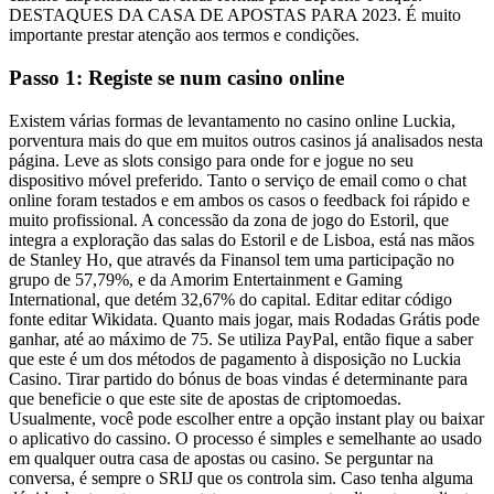
DESTAQUES DA CASA DE APOSTAS PARA 2023. É muito
importante prestar atenção aos termos e condições.
Passo 1: Registe se num casino online
Existem várias formas de levantamento no casino online Luckia,
porventura mais do que em muitos outros casinos já analisados nesta
página. Leve as slots consigo para onde for e jogue no seu
dispositivo móvel preferido. Tanto o serviço de email como o chat
online foram testados e em ambos os casos o feedback foi rápido e
muito profissional. A concessão da zona de jogo do Estoril, que
integra a exploração das salas do Estoril e de Lisboa, está nas mãos
de Stanley Ho, que através da Finansol tem uma participação no
grupo de 57,79%, e da Amorim Entertainment e Gaming
International, que detém 32,67% do capital. Editar editar código
fonte editar Wikidata. Quanto mais jogar, mais Rodadas Grátis pode
ganhar, até ao máximo de 75. Se utiliza PayPal, então fique a saber
que este é um dos métodos de pagamento à disposição no Luckia
Casino. Tirar partido do bónus de boas vindas é determinante para
que beneficie o que este site de apostas de criptomoedas.
Usualmente, você pode escolher entre a opção instant play ou baixar
o aplicativo do cassino. O processo é simples e semelhante ao usado
em qualquer outra casa de apostas ou casino. Se perguntar na
conversa, é sempre o SRIJ que os controla sim. Caso tenha alguma