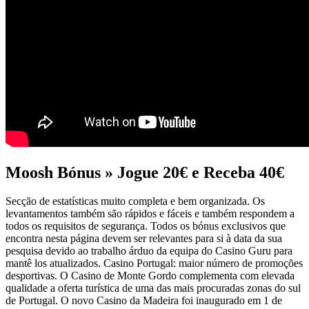
Moosh Bónus » Jogue 20€ e Receba 40€
Secção de estatísticas muito completa e bem organizada. Os
levantamentos também são rápidos e fáceis e também respondem a
todos os requisitos de segurança. Todos os bónus exclusivos que
encontra nesta página devem ser relevantes para si à data da sua
pesquisa devido ao trabalho árduo da equipa do Casino Guru para
mantê los atualizados. Casino Portugal: maior número de promoções
desportivas. O Casino de Monte Gordo complementa com elevada
qualidade a oferta turística de uma das mais procuradas zonas do sul
de Portugal. O novo Casino da Madeira foi inaugurado em 1 de