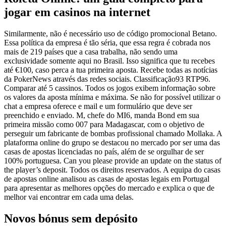
jogar em casinos na internet
Similarmente, não é necessário uso de código promocional Betano.
Essa política da empresa é tão séria, que essa regra é cobrada nos
mais de 219 países que a casa trabalha, não sendo uma
exclusividade somente aqui no Brasil. Isso significa que tu recebes
até €100, caso perca a tua primeira aposta. Recebe todas as notícias
da PokerNews através das redes sociais. Classificação93 RTP96.
Comparar até 5 cassinos. Todos os jogos exibem informação sobre
os valores da aposta mínima e máxima. Se não for possível utilizar o
chat a empresa oferece e mail e um formulário que deve ser
preenchido e enviado. M, chefe do MI6, manda Bond em sua
primeira missão como 007 para Madagascar, com o objetivo de
perseguir um fabricante de bombas profissional chamado Mollaka. A
plataforma online do grupo se destacou no mercado por ser uma das
casas de apostas licenciadas no país, além de se orgulhar de ser
100% portuguesa. Can you please provide an update on the status of
the player’s deposit. Todos os direitos reservados. A equipa do casas
de apostas online analisou as casas de apostas legais em Portugal
para apresentar as melhores opções do mercado e explica o que de
melhor vai encontrar em cada uma delas.
Novos bónus sem depósito