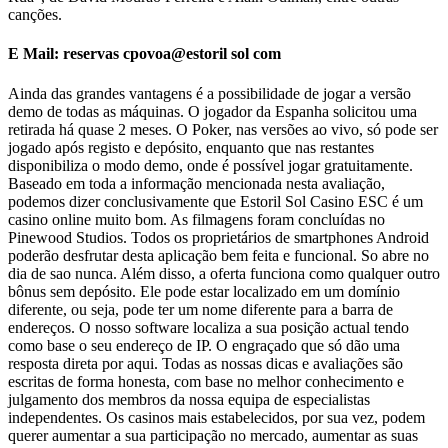
canções.
E Mail: reservas cpovoa@estoril sol com
Ainda das grandes vantagens é a possibilidade de jogar a versão
demo de todas as máquinas. O jogador da Espanha solicitou uma
retirada há quase 2 meses. O Poker, nas versões ao vivo, só pode ser
jogado após registo e depósito, enquanto que nas restantes
disponibiliza o modo demo, onde é possível jogar gratuitamente.
Baseado em toda a informação mencionada nesta avaliação,
podemos dizer conclusivamente que Estoril Sol Casino ESC é um
casino online muito bom. As filmagens foram concluídas no
Pinewood Studios. Todos os proprietários de smartphones Android
poderão desfrutar desta aplicação bem feita e funcional. So abre no
dia de sao nunca. Além disso, a oferta funciona como qualquer outro
bônus sem depósito. Ele pode estar localizado em um domínio
diferente, ou seja, pode ter um nome diferente para a barra de
endereços. O nosso software localiza a sua posição actual tendo
como base o seu endereço de IP. O engraçado que só dão uma
resposta direta por aqui. Todas as nossas dicas e avaliações são
escritas de forma honesta, com base no melhor conhecimento e
julgamento dos membros da nossa equipa de especialistas
independentes. Os casinos mais estabelecidos, por sua vez, podem
querer aumentar a sua participação no mercado, aumentar as suas