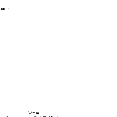
зино.
Adresa