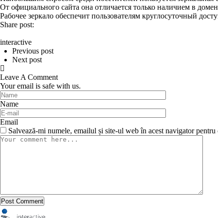
От официального сайта она отличается только наличием в доме
Рабочее зеркало обеспечит пользователям круглосуточный досту
Share post:
interactive
Previous post
Next post
Leave A Comment
Your email is safe with us.
Name
Email
Salvează-mi numele, emailul și site-ul web în acest navigator pentru