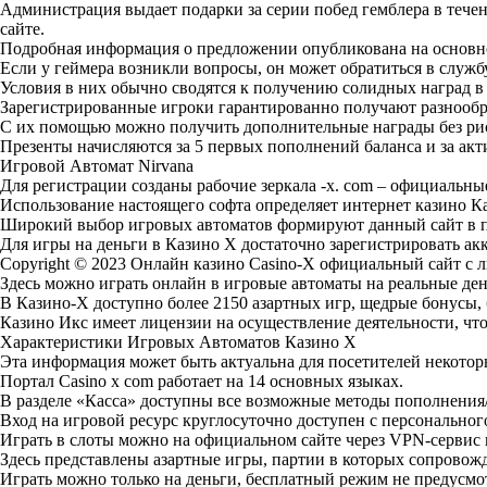
Администрация выдает подарки за серии побед гемблера в тече
сайте.
Подробная информация о предложении опубликована на основн
Если у геймера возникли вопросы, он может обратиться в служб
Условия в них обычно сводятся к получению солидных наград в
Зарегистрированные игроки гарантированно получают разнообр
С их помощью можно получить дополнительные награды без ри
Презенты начисляются за 5 первых пополнений баланса и за акти
Игровой Автомат Nirvana
Для регистрации созданы рабочие зеркала -x. com – официальные
Использование настоящего софта определяет интернет казино К
Широкий выбор игровых автоматов формируют данный сайт в п
Для игры на деньги в Казино Х достаточно зарегистрировать ак
Copyright © 2023 Онлайн казино Casino-X официальный сайт с
Здесь можно играть онлайн в игровые автоматы на реальные ден
В Казино-Х доступно более 2150 азартных игр, щедрые бонусы, 
Казино Икс имеет лицензии на осуществление деятельности, чт
Характеристики Игровых Автоматов Казино Х
Эта информация может быть актуальна для посетителей некоторы
Портал Casino x com работает на 14 основных языках.
В разделе «Касса» доступны все возможные методы пополнения/
Вход на игровой ресурс круглосуточно доступен с персонально
Играть в слоты можно на официальном сайте через VPN-сервис и
Здесь представлены азартные игры, партии в которых сопровож
Играть можно только на деньги, бесплатный режим не предусмо