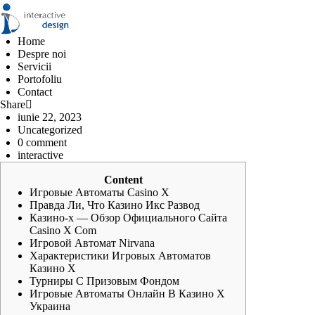
Home
Despre
noi
Servicii
Portofoliu
Contact
Share
iunie 22, 2023
Uncategorized
0 comment
interactive
Content
Игровые Автоматы Casino X
Правда Ли, Что Казино Икс Развод
Казино-х — Обзор Официального Сайта
Casino X Com
Игровой Автомат Nirvana
Характеристики Игровых Автоматов
Казино Х
Турниры С Призовым Фондом
Игровые Автоматы Онлайн В Казино Х
Украина