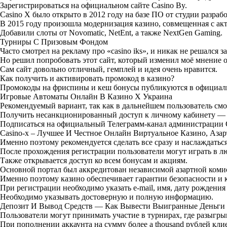
Зарегистрироваться на официальном сайте Casino By.
Casino X было открыто в 2012 году на базе ПО от студии разраб
В 2015 году произошла модернизация казино, совмещенная с ак
Добавили слоты от Novomatic, NetEnt, а также NextGen Gaming.
Турниры С Призовым Фондом
Часто смотрел на рекламу про «casino iks», и никак не решался з
Но решил попробовать этот сайт, который изменил моё мнение о 
Сам сайт довольно отличный, гемплей и идея очень нравится.
Как получить и активировать промокод в казино?
Промокоды на фриспины и кеш бонусы публикуются в официаль
Игровые Автоматы Онлайн В Казино Х Украина
Рекомендуемый вариант, так как в дальнейшем пользователь с
Получить несанкционированный доступ к личному кабинету — 
Подписаться на официальный Телеграмм-канал администрации C
Casino-x – Лучшее И Честное Онлайн Виртуальное Казино, Аза
Именно поэтому рекомендуется сделать все сразу и наслаждатьс
После прохождения регистрации пользователи могут играть в лю
Также открывается доступ ко всем бонусам и акциям.
Основной портал был аккредитован независимой азартной коми
Именно поэтому казино обеспечивает гарантии безопасности и
При регистрации необходимо указать e-mail, имя, дату рождения 
Необходимо указывать достоверную и полную информацию.
Депозит И Вывод Средств — Как Вывести Выигранные Деньги
Пользователи могут принимать участие в турнирах, где разыгр
При пополнении аккаунта на сумму более a thousand рублей кли