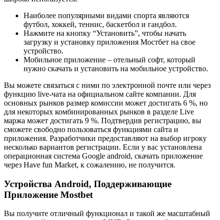
Наиболее популярными видами спорта являются
футбол, хоккей, теннис, баскетбол и гандбол.
Нажмите на кнопку “Установить”, чтобы начать
загрузку и установку приложения Мостбет на свое
устройство.
Мобильное приложение – отельный софт, который
нужно скачать и установить на мобильное устройство.
Вы можете связаться с ними по электронной почте или через
функцию live-чата на официальном сайте компании. Для
основных рынков размер комиссии может достигать 6 %, но
для некоторых комбинированных рынков в разделе Live
маржа может достигать 9 %. Подтвердив регистрацию, вы
сможете свободно пользоваться функциями сайта и
приложения. Разработчики предоставляют на выбор игроку
несколько вариантов регистрации. Если у вас установлена
операционная система Google android, скачать приложение
через Have fun Market, к сожалению, не получится.
Устройства Android, Поддерживающие
Приложение Mostbet
Вы получите отличный функционал и такой же масштабный