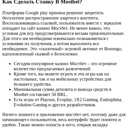
Как Сделать Ставку В Mostbet?
Платформа Google play приняла решение запретить
бесплатное распространение азартного контента.
Воспользовавшись ссылкой, пользователь вместе с зеркалом
попадает на сайт казино Мостбет. Не менее важно, что
условия для игр предусматриваются весьма привлекательные.
Для этого им необходимо изначально познакомиться с
условиями их получения, а потом выполнить все
необходимое. Это «сказочный» игровой автомат от Booongo,
вдохновленный сказкой о Белоснежке.
Сегодня популярное казино Мостбет – это огромное
количество предлагаемых развлечений.
Кроме того, вы можете играть в эти игры как на
настольных, так и на мобильных устройствах для
большего удобства.
Минимальная сумма депозита и вывода средств в
Mostbet составляет 50 BRL.
Есть игры от Playson, Evoplay, 1X2 Gaming, Endorphina,
Evolution Gaming и других разработчиков.
Ничего лишнего в приложении мостбет нет, поэтому даже для
начинающего пользователя, весь интерфейс будет понятен и
удобен. Также можно попасть в него, открыв вкладку