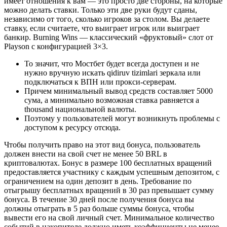
имеет отношения к вам — это просто две стороны, на которые
можно делать ставки. Только эти две руки будут сданы,
независимо от того, сколько игроков за столом. Вы делаете
ставку, если считаете, что выиграет игрок или выиграет
банкир. Burning Wins — классический «фруктовый» слот от
Playson с конфигурацией 3×3.
То значит, что Мостбет будет всегда доступен и не
нужно вручную искать qidiruv tizimlari зеркала или
подключаться к ВПН или прокси-серверам.
Причем минимальный вывод средств составляет 5000
сума, а минимально возможная ставка равняется a
thousand национальной валюты.
Поэтому у пользователей могут возникнуть проблемы с
доступом к ресурсу отсюда.
Чтобы получить право на этот вид бонуса, пользователь
должен внести на свой счет не менее 50 BRL в
криптовалютах. Бонус в размере 100 бесплатных вращений
предоставляется участнику с каждым успешным депозитом, с
ограничением на один депозит в день. Требование по
отыгрышу бесплатных вращений в 30 раз превышает сумму
бонуса. В течение 30 дней после получения бонуса вы
должны отыграть в 5 раз больше суммы бонуса, чтобы
вывести его на свой личный счет. Минимальное количество
событий в накопителе должно иметь коэффициенты не менее