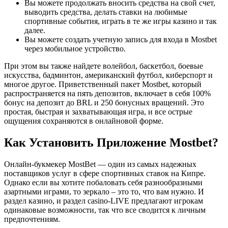
Вы можете продолжать вносить средства на свой счет,
выводить средства, делать ставки на любимые
спортивные события, играть в те же игры казино и так
далее.
Вы можете создать учетную запись для входа в Mostbet
через мобильное устройство.
При этом вы также найдете волейбол, баскетбол, боевые
искусства, бадминтон, американский футбол, киберспорт и
многое другое. Приветственный пакет Mostbet, который
распространяется на пять депозитов, включает в себя 100%
бонус на депозит до BRL и 250 бонусных вращений. Это
простая, быстрая и захватывающая игра, и все острые
ощущения сохраняются в онлайновой форме.
Как Установить Приложение Mostbet?
Онлайн-букмекер MostBet — один из самых надежных
поставщиков услуг в сфере спортивных ставок на Кипре.
Однако если вы хотите побаловать себя разнообразными
азартными играми, то зеркало – это то, что вам нужно. И
раздел казино, и раздел casino-LIVE предлагают игрокам
одинаковые возможности, так что все сводится к личным
предпочтениям.