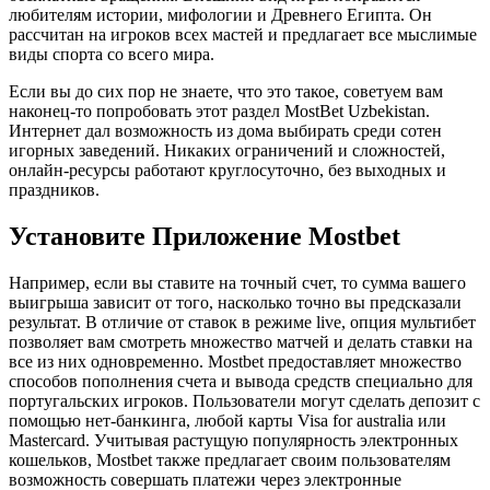
любителям истории, мифологии и Древнего Египта. Он
рассчитан на игроков всех мастей и предлагает все мыслимые
виды спорта со всего мира.
Если вы до сих пор не знаете, что это такое, советуем вам
наконец-то попробовать этот раздел MostBet Uzbekistan.
Интернет дал возможность из дома выбирать среди сотен
игорных заведений. Никаких ограничений и сложностей,
онлайн-ресурсы работают круглосуточно, без выходных и
праздников.
Установите Приложение Mostbet
Например, если вы ставите на точный счет, то сумма вашего
выигрыша зависит от того, насколько точно вы предсказали
результат. В отличие от ставок в режиме live, опция мультибет
позволяет вам смотреть множество матчей и делать ставки на
все из них одновременно. Mostbet предоставляет множество
способов пополнения счета и вывода средств специально для
португальских игроков. Пользователи могут сделать депозит с
помощью нет-банкинга, любой карты Visa for australia или
Mastercard. Учитывая растущую популярность электронных
кошельков, Mostbet также предлагает своим пользователям
возможность совершать платежи через электронные