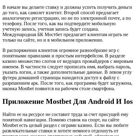
В начале вы делаете ставку и должны успеть получить деньги
до того, как самолет взлетит. Второй способ предлагает
аналогичную регистрацию, но не по электронной почте, а по
телефону. После того, как вы подтвердите мобильную
учетную запись, учетная запись будет создана.
Международная БК Мостбет предлагает клиентам играть не
только на сайте, но и в мобильном приложении.
В распоряжении клиентов огромное разнообразие игр с
понятными правилами и простым интерфейсом. В разделе
казино множество слотов от ведущих провайдеров с мировым
именем. В частности следует прописать имя, выбрать пароль,
указать логин, а также дополнительные данные. В левом углу
футера домашней страницы находится доступ к файлу с
разрешением арк. После того, как программа будет загружена,
иконка Mostbet появится на рабочем столе смартфона.
Приложение Mostbet Для Android И Ios
Найти ее на ресурсе не составит труда за счет присущей ему
понятной навигации. Помимо ставок на спорт, на сайте
Mostbet есть целый раздел с играми казино. Если вы любите
развлекательные ставки и хотите немного отдохнуть от