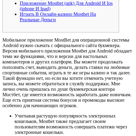
Приложение Mostbet (apk) Для Android И Ios
(iphone И Ipad)
Играть В Онлайн-казино Mostbet На
Реальные Деньги
Мобильное приложение MostBet для операционной системы
Android нужно скачать с официального сайта букмекера.
Версия мобильного приложения Mostbet для Android обладает
теми же функциями, что и версии для настольных
компьютеров и других платформ. Вы можете продолжать
пополнять счет, выводить деньги, делать ставки на любимые
спортивные события, играть в те же игры казино и так далее.
Такой функции нет, но если вы хотите отменить учетную
запись, вы можете обратиться в службу поддержки. Мне
лично очень пришлась по душе букмекерская контора
Мостбет, где имеется возможность заработать даже новичкам.
Еще есть приятная система бонусов и промокоды высокие
особенно для начинающих игроков.
Учитывая растущую популярность электронных
кошельков, Mostbet также предлагает своим
пользователям возможность совершать платежи через
электронные кошельки.