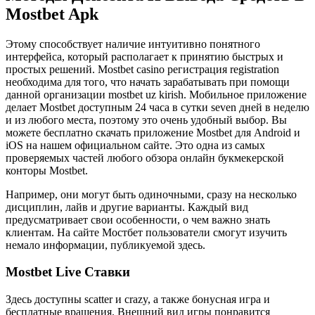
Mostbet Apk
Этому способствует наличие интуитивно понятного
интерфейса, который располагает к принятию быстрых и
простых решений. Mostbet casino регистрация registration
необходима для того, что начать зарабатывать при помощи
данной организации mostbet uz kirish. Мобильное приложение
делает Mostbet доступным 24 часа в сутки seven дней в неделю
и из любого места, поэтому это очень удобный выбор. Вы
можете бесплатно скачать приложение Mostbet для Android и
iOS на нашем официальном сайте. Это одна из самых
проверяемых частей любого обзора онлайн букмекерской
конторы Mostbet.
Например, они могут быть одиночными, сразу на несколько
дисциплин, лайв и другие варианты. Каждый вид
предусматривает свои особенности, о чем важно знать
клиентам. На сайте Мостбет пользователи смогут изучить
немало информации, публикуемой здесь.
Mostbet Live Ставки
Здесь доступны scatter и crazy, а также бонусная игра и
бесплатные вращения. Внешний вид игры понравится