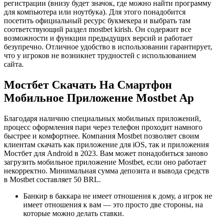
регистрации (внизу будет значок, где можно найти программу
для компьютера или ноутбука). Для этого понадобится
посетить официальный ресурс букмекера и выбрать там
соответствующий раздел mostbet kirish. Он содержит все
возможности и функции предыдущих версий и работает
безупречно. Отличное удобство в использовании гарантирует,
что у игроков не возникнет трудностей с использованием
сайта.
Мостбет Скачать На Смартфон
Мобильное Приложение Mostbet Ap
Благодаря наличию специальных мобильных приложений,
процесс оформления пари через телефон проходит намного
быстрее и комфортнее. Компания Mostbet позволяет своим
клиентам скачать как приложение для iOS, так и приложения
Мостбет для Android в 2023. Вам может понадобиться заново
загрузить мобильное приложение Mostbet, если оно работает
некорректно. Минимальная сумма депозита и вывода средств
в Mostbet составляет 50 BRL.
Банкир в баккара не имеет отношения к дому, а игрок не
имеет отношения к вам — это просто две стороны, на
которые можно делать ставки.