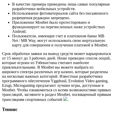
В качестве примера приведены лишь самые популярные
разработчики мобильных устройств.
Использование фотоматериалов сайта без письменного
разрешения редакции запрещено.
Приложение Mostbet было протестировано и
функционирует на перечисленных ниже устройствах
Android.
Пользователи, имеющие счет в платежном банке MB
Net / MB Way, могут использовать свою виртуальную
карту для совершения и получения платежей в Mostbet.
Срок обработки заявки на вывод средств может варьироваться
от 15 минут до 3 рабочих дней. Ниже приведен список опций,
которые игроки из Узбекистана считают наиболее
привлекательными. В Mostbet вы можете выбрать из
широкого спектра различных игр казино, которые разделены
на несколько важных категорий. Известные разработчики
программного обеспечения Yggdrasil, Evolution Video gaming,
Ezugi, Microgaming предлагают лучшие игры, доступные в
Mostbet. Чтобы ознакомиться со всеми возможностями прямых
трансляций, загляните в раздел Mostbet, посвященный прямым
трансляциям спортивных событий
.
Теннис