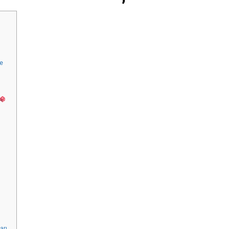
ve
arı