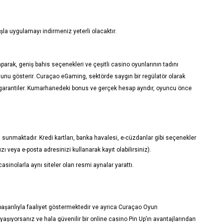
 uygulamayı indirmeniz yeterli olacaktır.
 yaparak, geniş bahis seçenekleri ve çeşitli casino oyunlarının tadını
ğunu gösterir. Curaçao eGaming, sektörde saygın bir regülatör olarak
u garantiler. Kumarhanedeki bonus ve gerçek hesap ayrıdır, oyuncu önce
unmaktadır. Kredi kartları, banka havalesi, e-cüzdanlar gibi seçenekler
zı veya e-posta adresinizi kullanarak kayıt olabilirsiniz).
inolarla aynı siteler olan resmi aynalar yarattı.
 başarılıyla faaliyet göstermektedir ve ayrıca Curaçao Oyun
e yaşıyorsanız ve hala güvenilir bir online casino Pin Up’ın avantajlarından