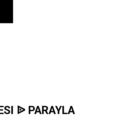
ESI ᐉ PARAYLA