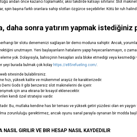
üğü andan önce kazancı toplamaktır, aksi takdirde katsayı sıfırlanır. Slot makinel
, spin başına farklı oranlara sahip slotları özgürce seçebilirler. Kötü bir ruh hali
, daha sonra yatırım yapmak istediğiniz p
erhangi bir slotu denemenizi sağlayan bir demo moduna sahiptir. Ancak, yorumları 
ğini unutmayın. Yeni başlayanların hatalarını yapıp heyecanlanmayın, o zaman başa
celeme yok. Dolayısıyla, bahisçinin hesapları asla bloke etmediği veya kesmediği
her şeyi burada bulmak çok kolay
https://e85refueling.com/
.
b sitesinde bulabilirsiniz.
rme hızı, yüksek kalite ve mükemmel arayüz ile karakterizedir.
Demi Gods II gibi benzersiz slot makinelerini de içerir.
 erişmek için ana ekrana bir kısayol eklenecektir.
len kendi özel stratejisi vardır.
maktadır. Bu, mutlaka kendine has bir teması ve yüksek getiri yüzdesi olan en yayg
orunluluğu gerektirmez, ancak oyunu sanal parayla oynanan bir modda başlatır. B
A NASIL GIRILIR VE BIR HESAP NASIL KAYDEDILIR