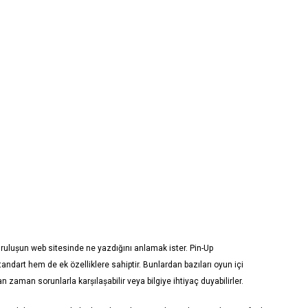
ruluşun web sitesinde ne yazdığını anlamak ister. Pin-Up
ndart hem de ek özelliklere sahiptir. Bunlardan bazıları oyun içi
n zaman sorunlarla karşılaşabilir veya bilgiye ihtiyaç duyabilirler.