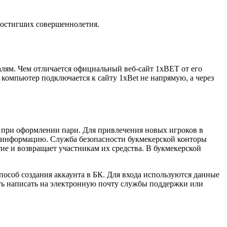
 достигших совершеннолетия.
алям. Чем отличается официальный веб-сайт 1xBET от его
 компьютер подключается к сайту 1xBet не напрямую, а через
е при оформлении пари. Для привлечения новых игроков в
 информацию. Служба безопасности букмекерской конторы
ие и возвращает участникам их средства. В букмекерской
пособ создания аккаунта в БК. Для входа используются данные
сть написать на электронную почту службы поддержки или