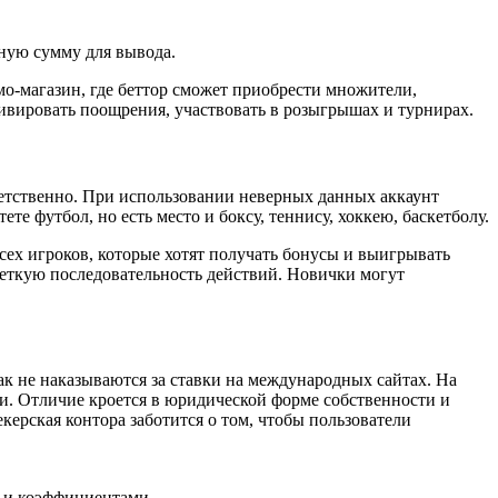
ную сумму для вывода.
мо-магазин, где беттор сможет приобрести множители,
ивировать поощрения, участвовать в розыгрышах и турнирах.
ветственно. При использовании неверных данных аккаунт
е футбол, но есть место и боксу, теннису, хоккею, баскетболу.
сех игроков, которые хотят получать бонусы и выигрывать
 четкую последовательность действий. Новички могут
ак не наказываются за ставки на международных сайтах. На
ги. Отличие кроется в юридической форме собственности и
керская контора заботится о том, чтобы пользователи
и и коэффициентами.