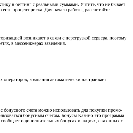
ктику в беттинг с реальными суммами. Учтите, что не бывает
есть процент риска. Для начала работы, рассчитайте
ризацией возникают в связи с перегрузкой сервера, поэтому
етях, в мессенджерах заведения.
х операторов, компания автоматически настраивает
 с бонусного счета можно использовать для покупки промо-
пользоваться бонусным счетом. Бонусы Казино-это программа
я сообщает о дополнительных бонусах и акциях, связанных с