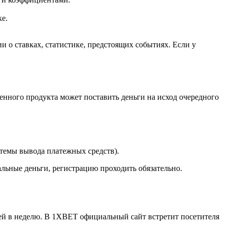
ке.
 о ставках, статистике, предстоящих событиях. Если у
ленного продукта может поставить деньги на исход очередного
стемы вывода платежных средств).
льные деньги, регистрацию проходить обязательно.
ней в неделю. В 1XBET официальный сайт встретит посетителя