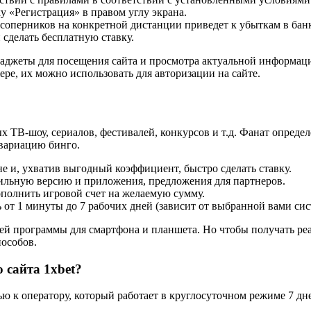
у «Регистрация» в правом углу экрана.
 соперников на конкретной дистанции приведет к убыткам в бан
 сделать бесплатную ставку.
джеты для посещения сайта и просмотра актуальной информации
ере, их можно использовать для авторизации на сайте.
 ТВ-шоу, сериалов, фестивалей, конкурсов и т.д. Фанат опреде
 вариацию бинго.
не и, ухватив выгодный коэффициент, быстро сделать ставку.
бильную версию и приложения, предложения для партнеров.
ополнить игровой счет на желаемую сумму.
ь от 1 минуты до 7 рабочих дней (зависит от выбранной вами си
лей программы для смартфона и планшета. Но чтобы получать реа
особов.
 сайта 1xbet?
ю к оператору, который работает в круглосуточном режиме 7 д