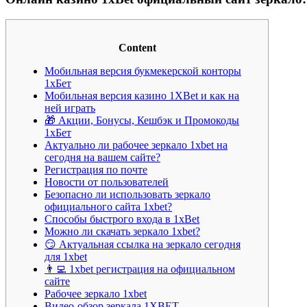
Content
Мобильная версия букмекерской конторы
1хБет
Мобильная версия казино 1XBet и как на
ней играть
🎁 Акции, Бонусы, Кешбэк и Промокоды
1хБет
Актуально ли рабочее зеркало 1xbet на
сегодня на вашем сайте?
Регистрация по почте
Новости от пользователей
Безопасно ли использовать зеркало
официального сайта 1xbet?
Способы быстрого входа в 1xBet
Можно ли скачать зеркало 1xbet?
😏 Актуальная ссылка на зеркало сегодня
для 1xbet
👨‍💻 1xbet регистрация на официальном
сайте
Рабочее зеркало 1xbet
Видео-обзор зеркала 1XBET