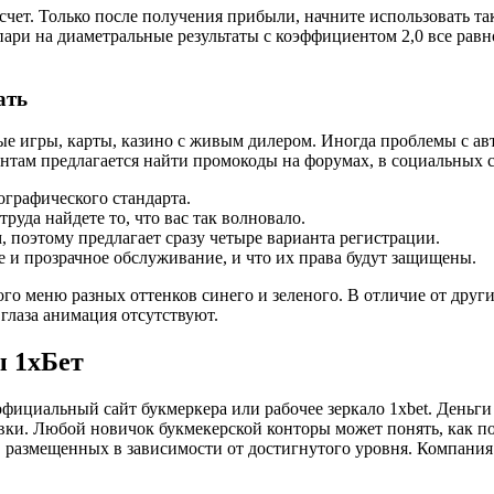
чет. Только после получения прибыли, начните использовать та
и на диаметральные результаты с коэффициентом 2,0 все равно 
ать
 игры, карты, казино с живым дилером. Иногда проблемы с авто
ентам предлагается найти промокоды на форумах, в социальных с
графического стандарта.
руда найдете то, что вас так волновало.
 поэтому предлагает сразу четыре варианта регистрации.
е и прозрачное обслуживание, и что их права будут защищены.
го меню разных оттенков синего и зеленого. В отличие от други
глаза анимация отсутствуют.
ы 1хБет
фициальный сайт букмеркера или рабочее зеркало 1xbet. Деньги
тавки. Любой новичок букмекерской конторы может понять, как 
ок, размещенных в зависимости от достигнутого уровня. Компани