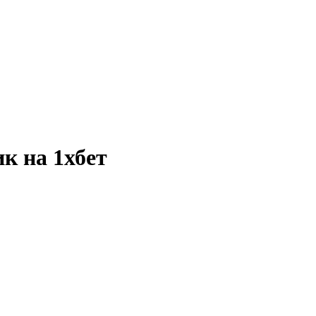
ик на 1хбет