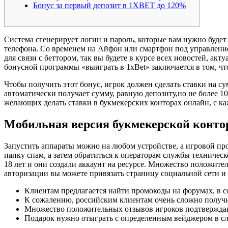
Бонус за первый депозит в 1XBET до 120%
Система сгенерирует логин и пароль, которые вам нужно будет
телефона. Со временем на Айфон или смартфон под управлени
для связи с беттором, так вы будете в курсе всех новостей, а
бонусной программы «выиграть в 1xBet» заключается в том, чт
Чтобы получить этот бонус, игрок должен сделать ставки на с
автоматически получает сумму, равную депозиту,но не более 1
желающих делать ставки в букмекерских конторах онлайн, с к
Мобильная версия букмекерской конто
Запустить аппараты можно на любом устройстве, а игровой пр
папку спам, а затем обратиться к операторам службы техниче
18 лет и они создали аккаунт на ресурсе. Множество положит
авторизации вы можете привязать страницу социальной сети и
Клиентам предлагается найти промокоды на форумах, в с
К сожалению, российским клиентам очень сложно получит
Множество положительных отзывов игроков подтверждают
Подарок нужно отыграть с определенным вейджером в сло