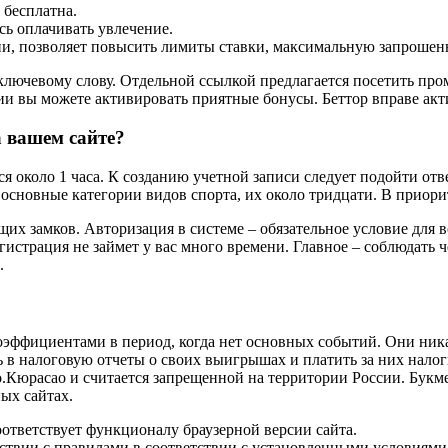
 бесплатна.
сь оплачивать увлечение.
и, позволяет повысить лимиты ставки, максимальную запрошен
ключевому слову. Отдельной ссылкой предлагается посетить про
ии вы можете активировать приятные бонусы. Беттор вправе акт
а вашем сайте?
ся около 1 часа. К созданию учетной записи следует подойти от
основные категории видов спорта, их около тридцати. В приоритет
их замков. Авторизация в системе – обязательное условие для в
гистрация не займет у вас много времени. Главное – соблюдать
.
коэффициентами в период, когда нет основных событий. Они ник
ь в налоговую отчеты о своих выигрышах и платить за них нало
о.Кюрасао и считается запрещенной на территории России. Букме
ых сайтах.
тветствует функционалу браузерной версии сайта.
тствии с правилами в соответствии с установленными условиям