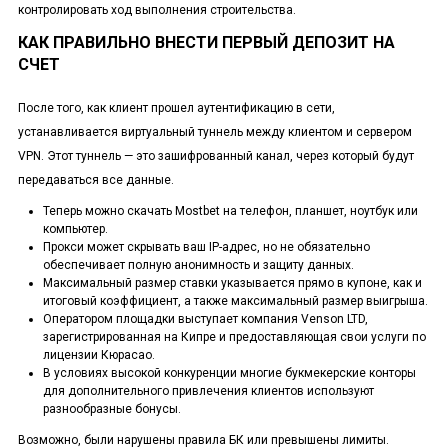
контролировать ход выполнения строительства.
КАК ПРАВИЛЬНО ВНЕСТИ ПЕРВЫЙ ДЕПОЗИТ НА
СЧЕТ
После того, как клиент прошел аутентификацию в сети,
устанавливается виртуальный туннель между клиентом и сервером
VPN. Этот туннель — это зашифрованный канал, через который будут
передаваться все данные.
Теперь можно скачать Mostbet на телефон, планшет, ноутбук или
компьютер.
Прокси может скрывать ваш IP-адрес, но не обязательно
обеспечивает полную анонимность и защиту данных.
Максимальный размер ставки указывается прямо в купоне, как и
итоговый коэффициент, а также максимальный размер выигрыша.
Оператором площадки выступает компания Venson LTD,
зарегистрированная на Кипре и предоставляющая свои услуги по
лицензии Кюрасао.
В условиях высокой конкуренции многие букмекерские конторы
для дополнительного привлечения клиентов используют
разнообразные бонусы.
Возможно, были нарушены правила БК или превышены лимиты.