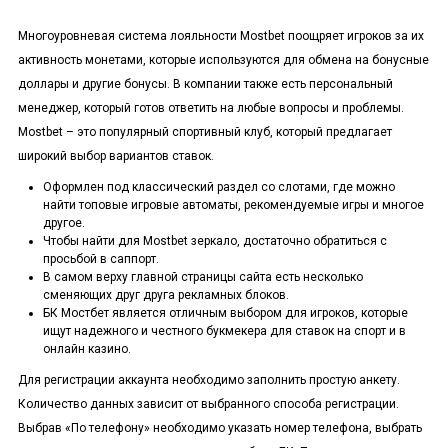
Многоуровневая система лояльности Mostbet поощряет игроков за их
активность монетами, которые используются для обмена на бонусные
доллары и другие бонусы. В компании также есть персональный
менеджер, который готов ответить на любые вопросы и проблемы.
Mostbet – это популярный спортивный клуб, который предлагает
широкий выбор вариантов ставок.
Оформлен под классический раздел со слотами, где можно
найти топовые игровые автоматы, рекомендуемые игры и многое
другое.
Чтобы найти для Mostbet зеркало, достаточно обратиться с
просьбой в саппорт.
В самом верху главной страницы сайта есть несколько
сменяющих друг друга рекламных блоков.
БК Мостбет является отличным выбором для игроков, которые
ищут надежного и честного букмекера для ставок на спорт и в
онлайн казино.
Для регистрации аккаунта необходимо заполнить простую анкету.
Количество данных зависит от выбранного способа регистрации.
Выбрав «По телефону» необходимо указать номер телефона, выбрать