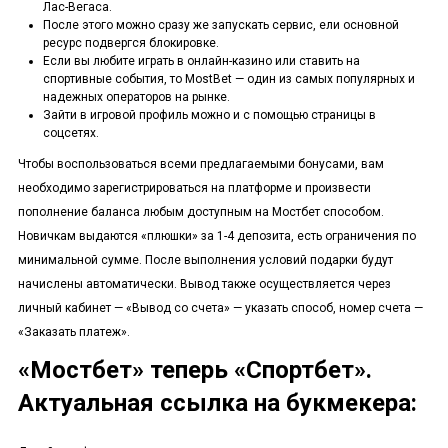
Лас-Вегаса.
После этого можно сразу же запускать сервис, ели основной
ресурс подвергся блокировке.
Если вы любите играть в онлайн-казино или ставить на
спортивные события, то MostBet — один из самых популярных и
надежных операторов на рынке.
Зайти в игровой профиль можно и с помощью страницы в
соцсетях.
Чтобы воспользоваться всеми предлагаемыми бонусами, вам
необходимо зарегистрироваться на платформе и произвести
пополнение баланса любым доступным на Мостбет способом.
Новичкам выдаются «плюшки» за 1-4 депозита, есть ограничения по
минимальной сумме. После выполнения условий подарки будут
начислены автоматически. Вывод также осуществляется через
личный кабинет — «Вывод со счета» — указать способ, номер счета —
«Заказать платеж».
«Мостбет» теперь «Спортбет».
Актуальная ссылка на букмекера: