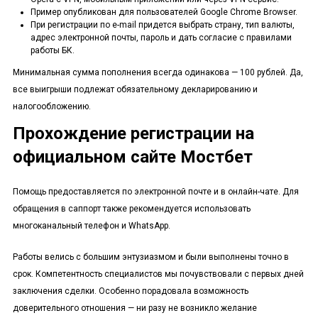
Пример опубликован для пользователей Google Chrome Browser.
При регистрации по e-mail придется выбрать страну, тип валюты,
адрес электронной почты, пароль и дать согласие с правилами
работы БК.
Минимальная сумма пополнения всегда одинакова — 100 рублей. Да,
все выигрыши подлежат обязательному декларированию и
налогообложению.
Прохождение регистрации на
официальном сайте Мостбет
Помощь предоставляется по электронной почте и в онлайн-чате. Для
обращения в саппорт также рекомендуется использовать
многоканальный телефон и WhatsApp.
Работы велись с большим энтузиазмом и были выполнены точно в
срок. Компетентность специалистов мы почувствовали с первых дней
заключения сделки. Особенно порадовала возможность
доверительного отношения — ни разу не возникло желание