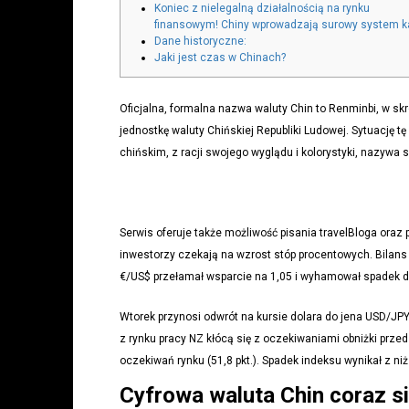
Koniec z nielegalną działalnością na rynku
finansowym! Chiny wprowadzają surowy system k
Dane historyczne:
Jaki jest czas w Chinach?
Oficjalna, formalna nazwa waluty Chin to Renminbi, w s
jednostkę waluty Chińskiej Republiki Ludowej. Sytuację tę
chińskim, z racji swojego wyglądu i kolorystyki, nazywa 
Serwis oferuje także możliwość pisania travelBloga oraz p
inwestorzy czekają na wzrost stóp procentowych. Bilans
€/US$ przełamał wsparcie na 1,05 i wyhamował spadek d
Wtorek przynosi odwrót na kursie dolara do jena USD/JP
z rynku pracy NZ kłócą się z oczekiwaniami obniżki przed j
oczekiwań rynku (51,8 pkt.). Spadek indeksu wynikał z n
Cyfrowa waluta Chin coraz si