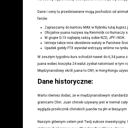
Dane i ceny tu przedstawiane mogą pochodzić od animatoró
fenów.
Zapraszamy do kantoru MAX w Rybniku tutaj kupisz j
Oficjalnie yuana nazywa się Renminbi co tłumaczy si
W grupie G-10 najlepiej radzą sobie NZD, JPY i NOK.
Istnieje także inne określenie waluty w Państwie Śro
Upadek giełdy FTX wywołał wstrząsy wtórne na rynku
W zeszłym tygodniu kurs schodził nawet do 6,34 juana za
juana wobec koszyka 24 walut zyskał natomiast w tym rok
Międzynarodowy skrót juana to CNY, w Hong-Kongu używa
Dane historyczne:
Warto również dodać, że w międzynarodowym standardzie
granicami Chin. Juan chiński używany jest w niemal cał
wygląda przelicznik chińskich juanów na pln w bieżącym
Naszym głównym celem jest Twój sukces inwestycyjny. Waż