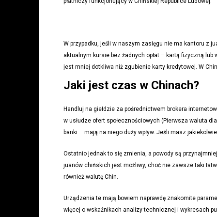
płatniczy funkcjonujący w Chińskiej Republice Ludowej.
W przypadku, jeśli w naszym zasięgu nie ma kantoru z j
aktualnym kursie bez żadnych opłat – kartą fizyczną lub
jest mniej dotkliwa niż zgubienie karty kredytowej. W Ch
Jaki jest czas w Chinach?
Handluj na giełdzie za pośrednictwem brokera interneto
w usłudze ofert społecznościowych (Pierwsza waluta dla 
banki – mają na niego duży wpływ. Jeśli masz jakiekolwi
Ostatnio jednak to się zmienia, a powody są przynajmniej
juanów chińskich jest możliwy, choć nie zawsze taki łatw
również walutę Chin.
Urządzenia te mają bowiem naprawdę znakomite parametry
więcej o wskaźnikach analizy technicznej i wykresach p