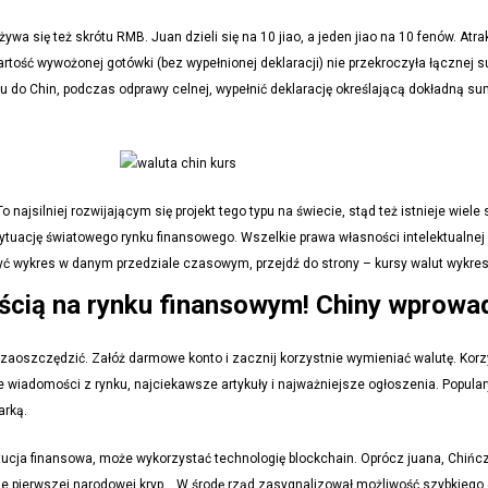
 się też skrótu RMB. Juan dzieli się na 10 jiao, a jeden jiao na 10 fenów. Atra
artość wywożonej gotówki (bez wypełnionej deklaracji) nie przekroczyła łącznej
tu do Chin, podczas odprawy celnej, wypełnić deklarację określającą dokładną 
najsilniej rozwijającym się projekt tego typu na świecie, stąd też istnieje wiele 
sytuację światowego rynku finansowego. Wszelkie prawa własności intelektualne
zyć wykres w danym przedziale czasowym, przejdź do strony – kursy walut wykres
nością na rynku finansowym! Chiny wprow
sz zaoszczędzić. Załóż darmowe konto i zacznij korzystnie wymieniać walutę. Kor
e wiadomości z rynku, najciekawsze artykuły i najważniejsze ogłoszenia. Popular
arką.
tytucja finansowa, może wykorzystać technologię blockchain. Oprócz juana, Chiń
ie pierwszej narodowej kryp .. W środę rząd zasygnalizował możliwość szybkiego