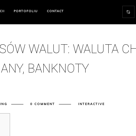
CII
PORTOFOLIU
CONTACT
SÓW WALUT: WALUTA CH
IANY, BANKNOTY
ING
0 COMMENT
INTERACTIVE