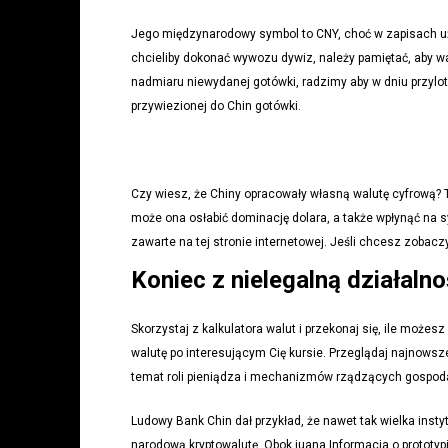
Jego międzynarodowy symbol to CNY, choć w zapisach używa
chcieliby dokonać wywozu dywiz, należy pamiętać, aby w
nadmiaru niewydanej gotówki, radzimy aby w dniu przylo
przywiezionej do Chin gotówki.
Czy wiesz, że Chiny opracowały własną walutę cyfrową? To 
może ona osłabić dominację dolara, a także wpłynąć na 
zawarte na tej stronie internetowej. Jeśli chcesz zobac
Koniec z nielegalną działal
Skorzystaj z kalkulatora walut i przekonaj się, ile może
walutę po interesującym Cię kursie. Przeglądaj najnowsz
temat roli pieniądza i mechanizmów rządzących gospod
Ludowy Bank Chin dał przykład, że nawet tak wielka ins
narodową kryptowalutę. Obok juana Informacja o prototyp