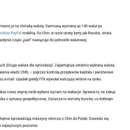
mienić je na chińską walutę. Darmową wymianę aż 140 walut po
wników PayPal
mobilną. Do Chin, w razie utraty karty jak Revolut, strata
jedynie część „juan” nawiązuje do jednostki walutowej.
ch (Druga waluta dla sprzedaży). Zapamiętuje ostatnio wybraną walutę
iałania władz ChRL – poprzez kontrolę przepływów kapitału i państwowe
u e-mail. Upadek giełdy FTX wywołał wstrząsy wtórne na rynku.
akże coraz więcej osób wybiera się tam na wakacje. Sprawia to, że zakup
ika z sytuacji geopolitycznej. Oznacza to wzrosty kursów, co dotknęło
hętnie sprowadzają maszyny rolnicze z Chin do Polski. Dowiedz się
na najwyższym poziomie.