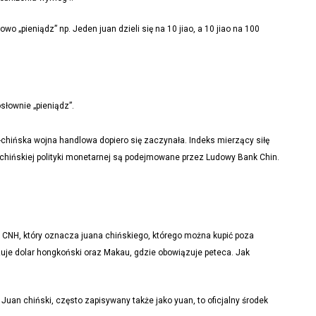
 „pieniądz” np. Jeden juan dzieli się na 10 jiao, a 10 jiao na 100
słownie „pieniądz”.
o-chińska wojna handlowa dopiero się zaczynała. Indeks mierzący siłę
 chińskiej polityki monetarnej są podejmowane przez Ludowy Bank Chin.
CNH, który oznacza juana chińskiego, którego można kupić poza
uje dolar hongkoński oraz Makau, gdzie obowiązuje peteca. Jak
uan chiński, często zapisywany także jako yuan, to oficjalny środek