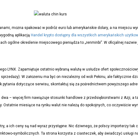
uanami, można spakować w podróż euro lub amerykańskie dolary, a na miejscu wy
 wygodną aplikacją
Handel krypto dostępny dla wszystkich amerykańskich użytko
inach ogólne określenie miejscowego pieniądza to „renminbi”. W oficjalnej nazwie 
wego LYNX. Zapamiętuje ostatnio wybraną walutę w usłudze ofert społecznościowy
sprzedaży). W założeniu ma być on niezależny od woli Pekinu, ale faktycznie dz
ek pytania dotyczące serwisu, skontaktuj się za pośrednictwem powyższego adres
 dwa – więcej firm nawiązuje stosunki handlowe z przedsiębiorstwami z Azji, a t
y. Ostatnie miesiące na rynku walut nie należą do spokojnych, co oczywiście wyn
, a ich ceny są nad wyraz przystępne. Nic dziwnego, że polscy importerzy tak c
unktowo-symbolicznych. Ta strona korzysta z ciasteczek, aby świadczyć usługi 