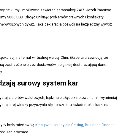
kcyjne kursy i możliwość zawierania transakcji 24/7. Jeżeli Państwo
 sumy 5000 USD. Chcąc uniknąć problemów prawnych i konfiskaty
sumę wwożonych dywiz. Taka deklaracja pozwoli na bezpieczny wywóz
spekulacji na temat wirtualnej waluty Chin. Eksperci przewidują, że
j są zastrzeżone przez dostawców lub giełdę dostarczającą dane
y.
adzają surowy system kar
zystaj z alertów walutowych, bądź na bieżąco z notowaniami i wymieniaj
yzacja tej wiedzy przyczynia się do wzrostu świadomości ludzi na
czycy będą mieć swoją
Kreatywne porady dla Getting, Business Finance
 obniżenia wymog ..