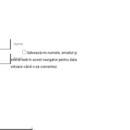
Name
Salvează-mi numele, emailul și
Email
site-ul web în acest navigator pentru data
viitoare când o să comentez.