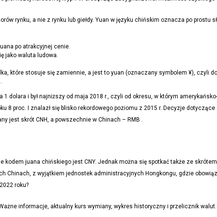
w rynku, a nie z rynku lub giełdy. Yuan w języku chińskim oznacza po prostu słowo
uana po atrakcyjnej cenie.
ę jako waluta ludowa.
dka, które stosuje się zamiennie, a jest to yuan (oznaczany symbolem ¥), czyli do
.
 1 dolara i był najniższy od maja 2018 r., czyli od okresu, w którym amerykańsk
u 8 proc. I znalazł się blisko rekordowego poziomu z 2015 r. Decyzje dotyczące
ny jest skrót CNH, a powszechnie w Chinach – RMB .
 kodem juana chińskiego jest CNY. Jednak można się spotkać także ze skrótem 
ych Chinach, z wyjątkiem jednostek administracyjnych Hongkongu, gdzie obowiąz
 2022 roku?
ne informacje, aktualny kurs wymiany, wykres historyczny i przelicznik walut. J