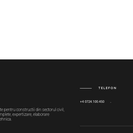
TELEFON
+4 0724.100.450
e pentru constructii din sectorul civil,
mplete, expertizare, elaborare
ehnica.