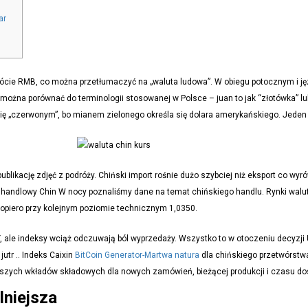
ar
krócie RMB, co można przetłumaczyć na „waluta ludowa”. W obiegu potocznym i ję
 można porównać do terminologii stosowanej w Polsce – juan to jak “złotówka” lub 
się „czerwonym”, bo mianem zielonego określa się dolara amerykańskiego. Jeden Re
ublikację zdjęć z podróży. Chiński import rośnie dużo szybciej niż eksport co wy
 handlowy Chin W nocy poznaliśmy dane na temat chińskiego handlu. Rynki walu
opiero przy kolejnym poziomie technicznym 1,0350.
Y, ale indeksy wciąż odczuwają ból wyprzedaży. Wszystko to w otoczeniu decyzj
utr .. Indeks Caixin
BitCoin Generator-Martwa natura
dla chińskiego przetwórstwa 
iższych wkładów składowych dla nowych zamówień, bieżącej produkcji i czasu do
lniejsza