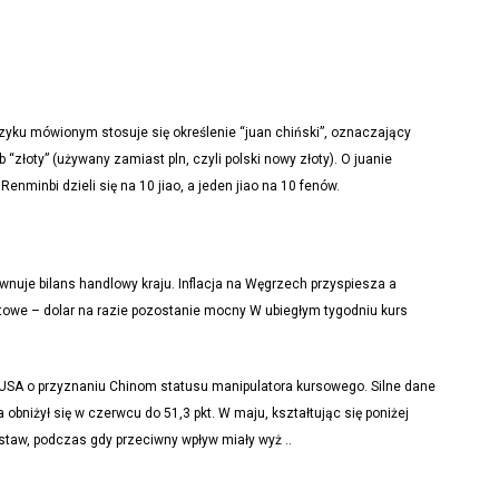
zyku mówionym stosuje się określenie “juan chiński”, oznaczający
“złoty” (używany zamiast pln, czyli polski nowy złoty). O juanie
nminbi dzieli się na 10 jiao, a jeden jiao na 10 fenów.
równuje bilans handlowy kraju. Inflacja na Węgrzech przyspiesza a
towe – dolar na razie pozostanie mocny W ubiegłym tygodniu kurs
i USA o przyznaniu Chinom statusu manipulatora kursowego. Silne dane
obniżył się w czerwcu do 51,3 pkt. W maju, kształtując się poniżej
staw, podczas gdy przeciwny wpływ miały wyż ..