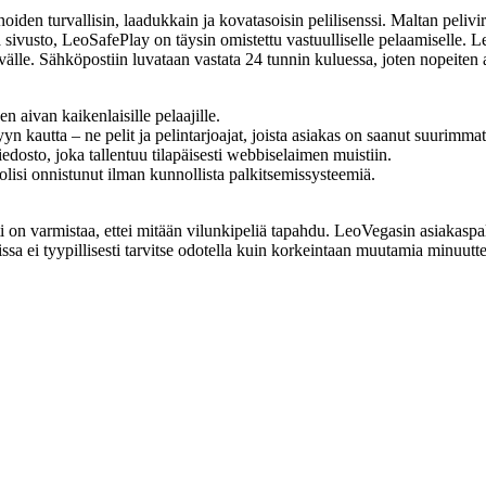
iden turvallisin, laadukkain ja kovatasoisin pelilisenssi. Maltan pelivi
a sivusto, LeoSafePlay on täysin omistettu vastuulliselle pelaamiselle. Le
välle. Sähköpostiin luvataan vastata 24 tunnin kuluessa, joten nopeiten 
 aivan kaikenlaisille pelaajille.
yn kautta – ne pelit ja pelintarjoajat, joista asiakas on saanut suurimm
edosto, joka tallentuu tilapäisesti webbiselaimen muistiin.
olisi onnistunut ilman kunnollista palkitsemissysteemiä.
intti on varmistaa, ettei mitään vilunkipeliä tapahdu. LeoVegasin asiakas
sa ei tyypillisesti tarvitse odotella kuin korkeintaan muutamia minuuttej