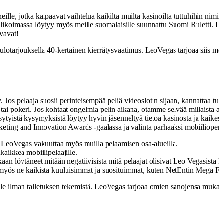
heille, jotka kaipaavat vaihtelua kaikilta muilta kasinoilta tuttuhihin ni
likoimassa löytyy myös meille suomalaisille suunnattu Suomi Ruletti. Leo
vavat!
vetulotarjouksella 40-kertainen kierrätysvaatimus. LeoVegas tarjoaa s
Jos pelaaja suosii perinteisempää peliä videoslotin sijaan, kannattaa tu
t tai pokeri. Jos kohtaat ongelmia pelin aikana, otamme selvää millaista 
ytyistä kysymyksistä löytyy hyvin jäsenneltyä tietoa kasinosta ja kaikes
eting and Innovation Awards -gaalassa ja valinta parhaaksi mobiiliope
t LeoVegas vakuuttaa myös muilla pelaamisen osa-alueilla.
aikkea mobiilipelaajille.
n löytäneet mitään negatiivisista mitä pelaajat olisivat Leo Vegasista k
n myös ne kaikista kuuluisimmat ja suosituimmat, kuten NetEntin Meg
inulle ilman talletuksen tekemistä. LeoVegas tarjoaa omien sanojensa muk