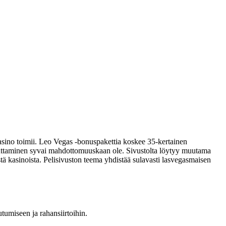
Casino toimii. Leo Vegas -bonuspakettia koskee 35-kertainen
otiuttaminen syvai mahdottomuuskaan ole. Sivustolta löytyy muutama
 kasinoista. Pelisivuston teema yhdistää sulavasti lasvegasmaisen
tumiseen ja rahansiirtoihin.