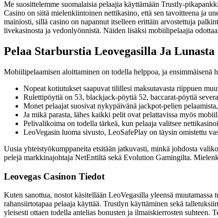
Me suosittelemme suomalaisia pelaajia käyttämään Trustly-pikapankkis
Casino on siitä mielenkiintoinen nettikasino, että sen tavoitteena ja u
mainiosti, sillä casino on napannut itselleen erittäin arvostettuja palk
livekasinosta ja vedonlyönnistä. Näiden lisäksi mobiilipelaajia odotta
Pelaa Starburstia Leovegasilla Ja Lunasta 
Mobiilipelaamisen aloittaminen on todella helppoa, ja ensimmäisenä 
Nopeat kotiutukset saapuvat tilillesi maksutavasta riippuen muut
Rulettipöytiä on 53, blackjack-pöytiä 52, baccarat-pöytiä several
Monet pelaajat suosivat nykypäivänä jackpot-pelien pelaamista, m
Ja mikä parasta, lähes kaikki pelit ovat pelattavissa myös mobiil
Pelivalikoima on todella tärkeä, kun pelaaja valitsee nettikasinoi
LeoVegasin luoma sivusto, LeoSafePlay on täysin omistettu vast
Uusia yhteistyökumppaneita etsitään jatkuvasti, minkä johdosta valikoi
pelejä markkinajohtaja NetEntiltä sekä Evolution Gamingilta. Mielenkiin
Leovegas Casinon Tiedot
Kuten sanottua, nostot käsitellään LeoVegasilla yleensä muutamassa t
rahansiirtotapaa pelaaja käyttää. Trustlyn käyttäminen sekä talletuksi
yleisesti ottaen todella antelias bonusten ja ilmaiskierrosten suhteen.