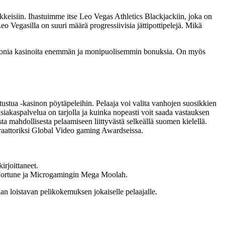
mikkeisiin. Ihastuimme itse Leo Vegas Athletics Blackjackiin, joka on
 Vegasilla on suuri määrä progressiivisia jättipottipelejä. Mikä
iis monia kasinoita enemmän ja monipuolisemmin bonuksia. On myös
tustua -kasinon pöytäpeleihin. Pelaaja voi valita vanhojen suosikkien
asiakaspalvelua on tarjolla ja kuinka nopeasti voit saada vastauksen
ta mahdollisesta pelaamiseen liittyvästä selkeällä suomen kielellä.
raattoriksi Global Video gaming Awardseissa.
irjoittaneet.
a Fortune ja Microgamingin Mega Moolah.
aan loistavan pelikokemuksen jokaiselle pelaajalle.