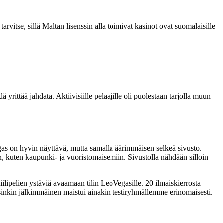
arvitse, sillä Maltan lisenssin alla toimivat kasinot ovat suomalaisille
yrittää jahdata. Aktiivisiille pelaajille oli puolestaan tarjolla muun
gas on hyvin näyttävä, mutta samalla äärimmäisen selkeä sivusto.
in, kuten kaupunki- ja vuoristomaisemiin. Sivustolla nähdään silloin
ilipelien ystäviä avaamaan tilin LeoVegasille. 20 ilmaiskierrosta
varsinkin jälkimmäinen maistui ainakin testiryhmällemme erinomaisesti.