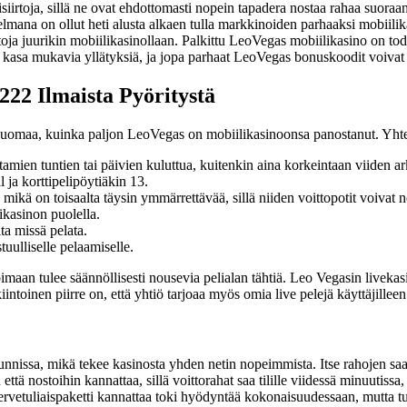
iirtoja, sillä ne ovat ehdottomasti nopein tapadera nostaa rahaa suor
nelmana on ollut heti alusta alkaen tulla markkinoiden parhaaksi mobiili
intoja juurikin mobiilikasinollaan. Palkittu LeoVegas mobiilikasino on tod
a kasa mukavia yllätyksiä, ja jopa parhaat LeoVegas bonuskoodit voivat 
222 Ilmaista Pyöritystä
huomaa, kuinka paljon LeoVegas on mobiilikasinoonsa panostanut. Yhtee
amien tuntien tai päivien kuluttua, kuitenkin aina korkeintaan viiden ark
 ja korttipelipöytiäkin 13.
ikä on toisaalta täysin ymmärrettävää, sillä niiden voittopotit voivat no
ikasinon puolella.
ta missä pelata.
uulliselle pelaamiselle.
maan tulee säännöllisesti nousevia pelialan tähtiä. Leo Vegasin livekasi
toinen piirre on, että yhtiö tarjoaa myös omia live pelejä käyttäjilleen
unnissa, mikä tekee kasinosta yhden netin nopeimmista. Itse rahojen sa
in että nostoihin kannattaa, sillä voittorahat saa tilille viidessä minuu
 Tervetuliaispaketti kannattaa toki hyödyntää kokonaisuudessaan, mutta tu