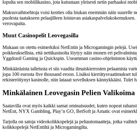
lopulta sen mobiilikasino, jota kutsutaan yleisesti netin parhaaksi mob
Maksuvaihtoehtoja voisi kenties olla hiukan enemmän näin suurelle net
puolesta taatakseen pelaajilleen loistavan asiakaspalvelukokemuksen. K
verovapaita.
Muut Casinopelit Leovegasilla
Mukaan on otettu esimerkiksi NetEntin ja Microgamingin pelejä. Useim
poikkeuksellista, että nettikasinolta löytyy näin monen eri pelivalmi
Yggdrasil Gaming ja Quickspin. Useamman casino-ohjelmiston käyttä
Minkäänlaista talletusta ei siis vaadita ilmaiskierrosten pelaamista var
jopa 100 eurosta five thousand eroon. Lisäksi kierrätysvaatimukset tu
rekisteröitynyt kasinolle, niin lataaat sovelluksen kännykkääsi. Tule
Minkälainen Leovegasin Pelien Valikoima
Saatavilla ovat myös kaikki samat ominaisuudet, kuten nopeat rahansiir
NetEnt, NYX Gambling, Play’n GO, BetSoft ja Amatic ovat esimerkke
Tarjolla on satoja videokolikkopelejä ja peliautomaatteja, jotka vaih
kolikkopelejä NetEntiltä ja Microgamingilta.