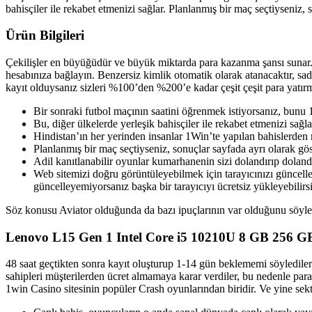
bahisçiler ile rekabet etmenizi sağlar. Planlanmış bir maç seçtiyseniz, s
Ürün Bilgileri
Çekilişler en büyüğüdür ve büyük miktarda para kazanma şansı sunar. İ
hesabınıza bağlayın. Benzersiz kimlik otomatik olarak atanacaktır, sa
kayıt olduysanız sizleri %100’den %200’e kadar çeşit çeşit para yatı
Bir sonraki futbol maçının saatini öğrenmek istiyorsanız, bunu 
Bu, diğer ülkelerde yerleşik bahisçiler ile rekabet etmenizi sağla
Hindistan’ın her yerinden insanlar 1Win’te yapılan bahislerde
Planlanmış bir maç seçtiyseniz, sonuçlar sayfada ayrı olarak göst
Adil kanıtlanabilir oyunlar kumarhanenin sizi dolandırıp dolandı
Web sitemizi doğru görüntüleyebilmek için tarayıcınızı güncelley
güncelleyemiyorsanız başka bir tarayıcıyı ücretsiz yükleyebilirsi
Söz konusu Aviator olduğunda da bazı ipuçlarının var olduğunu söyleyeb
Lenovo L15 Gen 1 Intel Core i5 10210U 8 GB 256
48 saat geçtikten sonra kayıt oluşturup 1-14 gün beklememi söylediler.
sahipleri müşterilerden ücret almamaya karar verdiler, bu nedenle par
1win Casino sitesinin popüler Crash oyunlarından biridir. Ve yine sekt