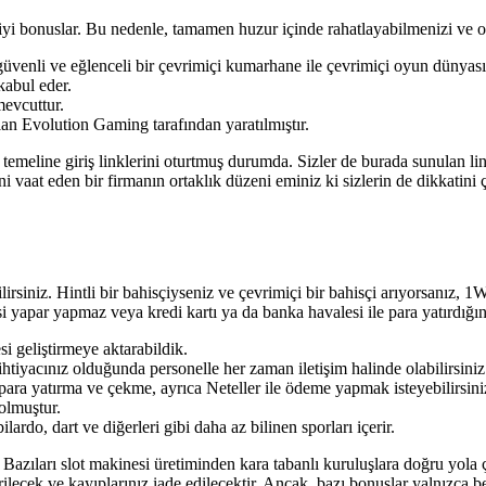
iyi bonuslar. Bu nedenle, tamamen huzur içinde rahatlayabilmenizi ve o
venli ve eğlenceli bir çevrimiçi kumarhane ile çevrimiçi oyun dünyasın
kabul eder.
mevcuttur.
lan Evolution Gaming tarafından yaratılmıştır.
emeline giriş linklerini oturtmuş durumda. Sizler de burada sunulan lin
ini vaat eden bir firmanın ortaklık düzeni eminiz ki sizlerin de dikkatini
irsiniz. Hintli bir bahisçiyseniz ve çevrimiçi bir bahisçi arıyorsanız, 
yapar yapmaz veya kredi kartı ya da banka havalesi ile para yatırdığını
 geliştirmeye aktarabildik.
htiyacınız olduğunda personelle her zaman iletişim halinde olabilirsiniz
e para yatırma ve çekme, ayrıca Neteller ile ödeme yapmak isteyebilirsini
olmuştur.
lardo, dart ve diğerleri gibi daha az bilinen sporları içerir.
 Bazıları slot makinesi üretiminden kara tabanlı kuruluşlara doğru yola
ek ve kayıplarınız iade edilecektir. Ancak, bazı bonuslar yalnızca belirli