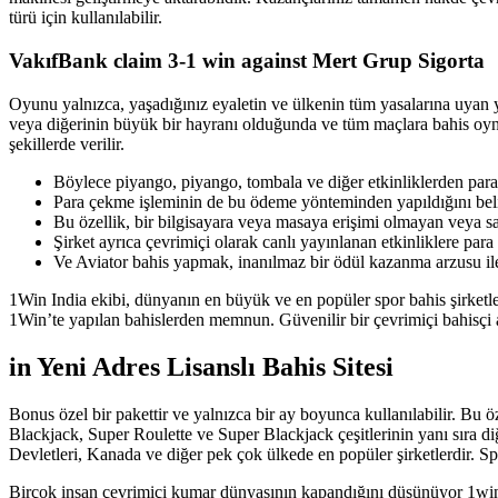
türü için kullanılabilir.
VakıfBank claim 3-1 win against Mert Grup Sigorta
Oyunu yalnızca, yaşadığınız eyaletin ve ülkenin tüm yasalarına uyan ya
veya diğerinin büyük bir hayranı olduğunda ve tüm maçlara bahis oynama
şekillerde verilir.
Böylece piyango, piyango, tombala ve diğer etkinliklerden para 
Para çekme işleminin de bu ödeme yönteminden yapıldığını beli
Bu özellik, bir bilgisayara veya masaya erişimi olmayan veya sa
Şirket ayrıca çevrimiçi olarak canlı yayınlanan etkinliklere para
Ve Aviator bahis yapmak, inanılmaz bir ödül kazanma arzusu ile
1Win India ekibi, dünyanın en büyük ve en popüler spor bahis şirketle
1Win’te yapılan bahislerden memnun. Güvenilir bir çevrimiçi bahisçi a
in Yeni Adres Lisanslı Bahis Sitesi
Bonus özel bir pakettir ve yalnızca bir ay boyunca kullanılabilir. Bu ö
Blackjack, Super Roulette ve Super Blackjack çeşitlerinin yanı sıra d
Devletleri, Kanada ve diğer pek çok ülkede en popüler şirketlerdir. S
Birçok insan çevrimiçi kumar dünyasının kapandığını düşünüyor 1win k