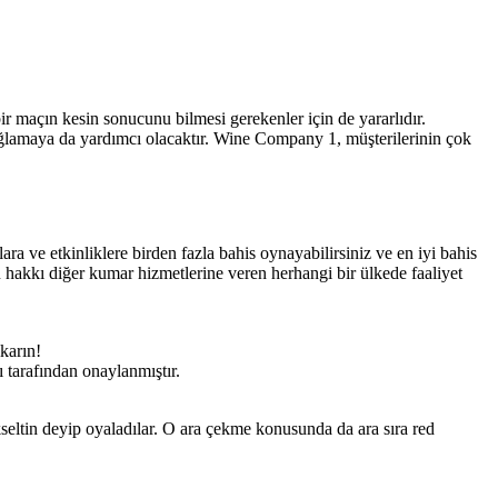
r maçın kesin sonucunu bilmesi gerekenler için de yararlıdır.
 sağlamaya da yardımcı olacaktır. Wine Company 1, müşterilerinin çok
ara ve etkinliklere birden fazla bahis oynayabilirsiniz ve en iyi bahis
 hakkı diğer kumar hizmetlerine veren herhangi bir ülkede faaliyet
karın!
tarafından onaylanmıştır.
kseltin deyip oyaladılar. O ara çekme konusunda da ara sıra red