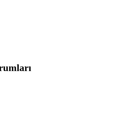
orumları