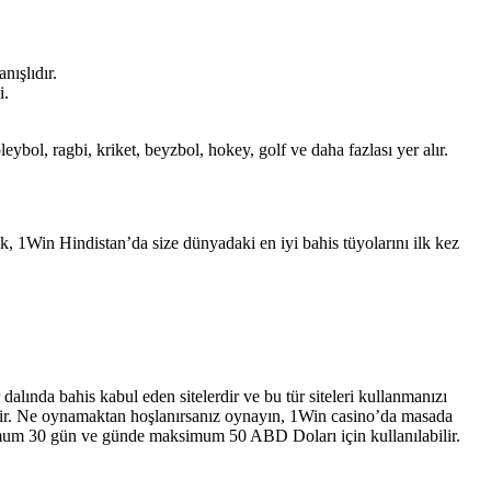
nışlıdır.
i.
ybol, ragbi, kriket, beyzbol, hokey, golf ve daha fazlası yer alır.
ak, 1Win Hindistan’da size dünyadaki en iyi bahis tüyolarını ilk kez
alında bahis kabul eden sitelerdir ve bu tür siteleri kullanmanızı
elir. Ne oynamaktan hoşlanırsanız oynayın, 1Win casino’da masada
ksimum 30 gün ve günde maksimum 50 ABD Doları için kullanılabilir.