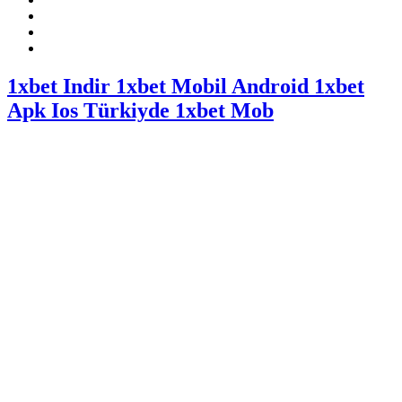
1xbet Indir 1xbet Mobil Android 1xbet
Apk Ios Türkiyde 1xbet Mob