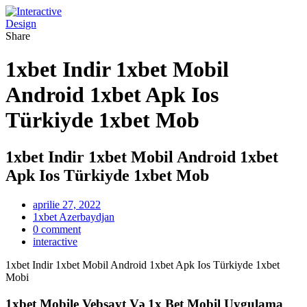
Share
1xbet Indir 1xbet Mobil
Android 1xbet Apk Ios
Türkiyde 1xbet Mob
1xbet Indir 1xbet Mobil Android 1xbet
Apk Ios Türkiyde 1xbet Mob
aprilie 27, 2022
1xbet Azerbaydjan
0 comment
interactive
1xbet Indir 1xbet Mobil Android 1xbet Apk Ios Türkiyde 1xbet
Mobi
1xbet Mobile Vebsayt Və 1x Bet Mobil Uygulama