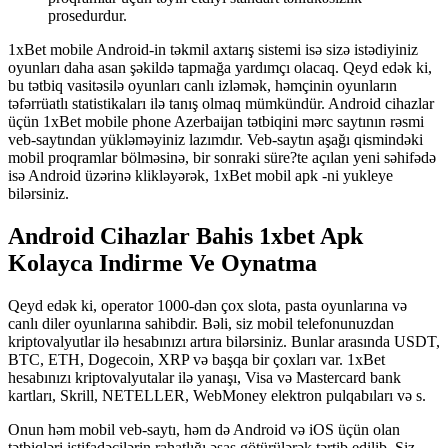
prosedurdur.
1xBet mobile Android-in təkmil axtarış sistemi isə sizə istədiyiniz
oyunları daha asan şəkildə tapmağa yardımçı olacaq. Qeyd edək ki,
bu tətbiq vasitəsilə oyunları canlı izləmək, həmçinin oyunların
təfərrüatlı statistikaları ilə tanış olmaq mümkündür. Android cihazlar
üçün 1xBet mobile phone Azerbaijan tətbiqini mərc saytının rəsmi
veb-saytından yükləməyiniz lazımdır. Veb-saytın aşağı qismindəki
mobil proqramlar bölməsinə, bir sonraki süre?te açılan yeni səhifədə
isə Android üzərinə klikləyərək, 1xBet mobil apk -ni yukleye
bilərsiniz.
Android Cihazlar Bahis 1xbet Apk
Kolayca Indirme Ve Oynatma
Qeyd edək ki, operator 1000-dən çox slota, pasta oyunlarına və
canlı diler oyunlarına sahibdir. Bəli, siz mobil telefonunuzdan
kriptovalyutlar ilə hesabınızı artıra bilərsiniz. Bunlar arasında USDT,
BTC, ETH, Dogecoin, XRP və başqa bir çoxları var. 1xBet
hesabınızı kriptovalyutalar ilə yanaşı, Visa və Mastercard bank
kartları, Skrill, NETELLER, WebMoney elektron pulqabıları və s.
Onun həm mobil veb-saytı, həm də Android və iOS üçün olan
tətbiqləri istifadəçilərin rahatlığı əsas götürülərək tərtib edilib. Siz