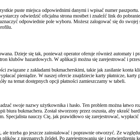
szystkie puste miejsca odpowiednimi danymi i wpisać numer paszportu. T
rczy odwiedzić oficjalna strona mostbet i znaleźć link do pobranie ap
aznaczyć odpowiednie pole wyboru. Możesz zalogować się do swojej s
ofilu.
ana. Dzieje się tak, ponieważ operator oferuje również automaty i p
tron klubów hazardowych. W aplikacji można się zarejestrować i przesł
wiązane z zakładami bukmacherskimi, takie jak zasilanie konta klient
płacać pieniądze. W naszej ofercie znajdziecie karty płatnicze, karty p
góły na temat dostępnych opcji płatności zamieszczamy w tabeli.
dzać swoje nazwy użytkownika i hasło. Ten problem można łatwo roz
kopii biura bukmachera. Został stworzony przez oszusta, aby ukraść ba
m. Specjalista nauczy Cię, jak prawidłowo się zarejestrować, wypłac
, ale trzeba go jeszcze zainstalować i poprawnie otworzyć. Ze względu
 plików z nieznanych źródeł. Po zarejestrowaniu się i potwierdzeniu ko