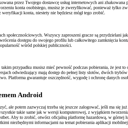
 blokowana przez Twojego dostawcę usług internetowych ani zhakowana
tworzeniu konta osobistego, musisz je zweryfikować, ponieważ tylko zw
 weryfikacji konta, niestety nie będziesz mógł tego zrobić.
ach społecznościowych. Wszyscy zaproszeni gracze są przydzielani jak
ócenia dostępu do swojego profilu lub całkowitego zamknięcia konta 
popularność wśród polskiej publiczności.
takim przypadku musisz mieć pewność podczas pobierania, że jest to o
ersjach odwiedzający mają dostęp do pełnej listy slotów, dwóch trybó
stwo. Platforma gwarantuje oszczędność, wygodę i ochronę danych os
stemem Android
zyć, ale potem zazwyczaj trzeba się jeszcze zalogować, jeśli ma się ju
i, wszystkie takie same jak w wersji komputerowej, z wyjątkiem tworzen
stbet. Aby to zrobić, otwórz oficjalną platformę hazardową, w górnej lu
stkimi niezbędnymi informacjami na temat pobierania aplikacji mobilne