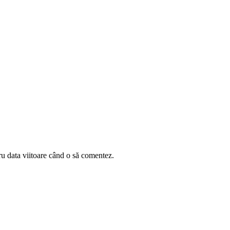
ru data viitoare când o să comentez.