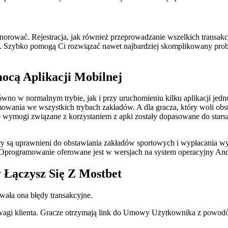
norować. Rejestracja, jak również przeprowadzanie wszelkich transakcj
 Szybko pomogą Ci rozwiązać nawet najbardziej skomplikowany problem
ocą Aplikacji Mobilnej
wno w normalnym trybie, jak i przy uruchomieniu kilku aplikacji jedn
mowania we wszystkich trybach zakładów. A dla gracza, który woli obst
ze wymogi związane z korzystaniem z apki zostały dopasowane do star
 są uprawnieni do obstawiania zakładów sportowych i wypłacania wygra
 Oprogramowanie oferowane jest w wersjach na system operacyjny Andro
 Łączysz Się Z Mostbet
owała ona błędy transakcyjne.
i klienta. Gracze otrzymają link do Umowy Użytkownika z powodów z