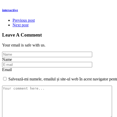
interactive
Previous post
Next post
Leave A Comment
Your email is safe with us.
Name
Email
Salvează-mi numele, emailul și site-ul web în acest navigator pent