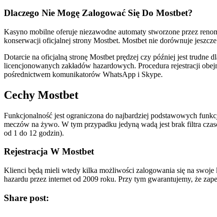
Dlaczego Nie Mogę Zalogować Się Do Mostbet?
Kasyno mobilne oferuje niezawodne automaty stworzone przez reno
konserwacji oficjalnej strony Mostbet. Mostbet nie dorównuje jeszc
Dotarcie na oficjalną stronę Mostbet prędzej czy później jest trudne 
licencjonowanych zakładów hazardowych. Procedura rejestracji obejm
pośrednictwem komunikatorów WhatsApp i Skype.
Cechy Mostbet
Funkcjonalność jest ograniczona do najbardziej podstawowych funkcji
meczów na żywo. W tym przypadku jedyną wadą jest brak filtra czas
od 1 do 12 godzin).
Rejestracja W Mostbet
Klienci będą mieli wtedy kilka możliwości zalogowania się na swoje
hazardu przez internet od 2009 roku. Przy tym gwarantujemy, że zapewn
Share post: