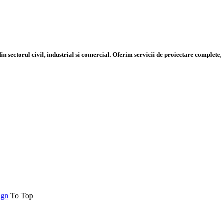
n sectorul civil, industrial si comercial. Oferim servicii de proiectare complete,
ign
To Top