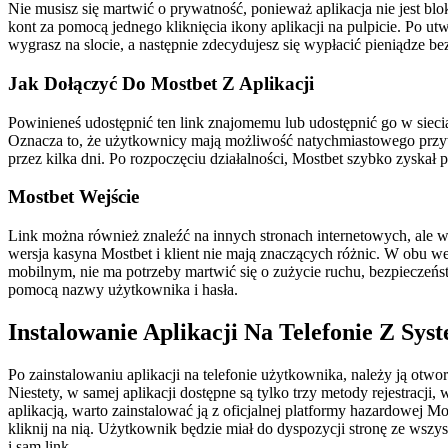
Nie musisz się martwić o prywatność, ponieważ aplikacja nie jest
kont za pomocą jednego kliknięcia ikony aplikacji na pulpicie. Po u
wygrasz na slocie, a następnie zdecydujesz się wypłacić pieniądze bez
Jak Dołączyć Do Mostbet Z Aplikacji
Powinieneś udostępnić ten link znajomemu lub udostępnić go w sieci
Oznacza to, że użytkownicy mają możliwość natychmiastowego przywr
przez kilka dni. Po rozpoczęciu działalności, Mostbet szybko zyskał 
Mostbet Wejście
Link można również znaleźć na innych stronach internetowych, ale w 
wersja kasyna Mostbet i klient nie mają znaczących różnic. W obu w
mobilnym, nie ma potrzeby martwić się o zużycie ruchu, bezpieczeń
pomocą nazwy użytkownika i hasła.
Instalowanie Aplikacji Na Telefonie Z Sy
Po zainstalowaniu aplikacji na telefonie użytkownika, należy ją otwor
Niestety, w samej aplikacji dostępne są tylko trzy metody rejestracj
aplikacją, warto zainstalować ją z oficjalnej platformy hazardowej Mo
kliknij na nią. Użytkownik będzie miał do dyspozycji stronę ze wszy
i sam link.