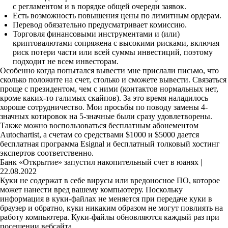
с регламентом и в порядке общей очереди заявок.
Есть возможность повышения цены по лимитным ордерам.
Перевод обязательно предусматривает комиссию.
Торговля финансовыми инструментами и (или)
криптовалютами сопряжена с высокими рисками, включая
риск потери части или всей суммы инвестиций, поэтому
подходит не всем инвесторам.
Особенно когда попытался вывести мне прислали письмо, что
сколько положите на счет, столько и сможете вывести. Связаться
проще с президентом, чем с ними (контактов нормальных нет,
кроме каких-то галимых скайпов). За это время наладилось
хороше сотрудничество. Мои просьбы по поводу замены 4-
значных котировок на 5-значные были сразу удовлетворены.
Также можно воспользоваться бесплатным абонементом
Autochartist, а счетам со средствами $1000 и $5000 дается
бесплатная программа Esignal и бесплатный толковый хостинг
экспертов соответственно.
Банк «Открытие» запустил накопительный счет в юанях |
22.08.2022
Куки не содержат в себе вирусы или вредоносное ПО, которое
может нанести вред вашему компьютеру. Поскольку
информация в куки-файлах не меняется при передаче куки в
браузер и обратно, куки никаким образом не могут повлиять на
работу компьютера. Куки-файлы обновляются каждый раз при
посещении вебсайта.