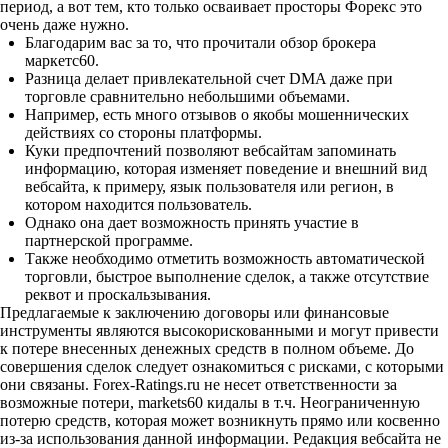
период, а вот тем, кто только осваивает просторы Форекс это
очень даже нужно.
Благодарим вас за то, что прочитали обзор брокера
маркетс60.
Разница делает привлекательной счет DMA даже при
торговле сравнительно небольшими объемами.
Например, есть много отзывов о якобы мошеннических
действиях со стороны платформы.
Куки предпочтений позволяют вебсайтам запоминать
информацию, которая изменяет поведение и внешний вид
вебсайта, к примеру, язык пользователя или регион, в
котором находится пользователь.
Однако она дает возможность принять участие в
партнерской программе.
Также необходимо отметить возможность автоматической
торговли, быстрое выполнение сделок, а также отсутствие
реквот и проскальзывания.
Предлагаемые к заключению договоры или финансовые
инструменты являются высокорискованными и могут привести
к потере внесенных денежных средств в полном объеме. До
совершения сделок следует ознакомиться с рисками, с которыми
они связаны. Forex-Ratings.ru не несет ответственности за
возможные потери,
markets60 кидалы
в т.ч. Неограниченную
потерю средств, которая может возникнуть прямо или косвенно
из-за использования данной информации. Редакция вебсайта не