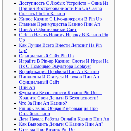
Доступность С Любых Устройств – Одна Из
Причин Востребованности Pin Up Casino
Скачать Pin Up Казино
Живое Казино С Live-дилерами В Pin Up
Главные Преимущества Казино Пин Ап
Пин Ап Официальный Сайт
С Чего Начать Новому Игроку В Казино Pin
Up
Как Лучше Всего Внести Депозит На Pin
Up?
Официальный Сайт Pin Up
Играйте В Pin-up Казино: Слоты И Игры На
Пк С Помощью Эмулятора Ldplayer
Верификация Профиля Пин Ап Казино
Пинкионы И Статусы Игроков Пин Ап
Официальный Сайт
Пин Ап
Функции Безопасности Казино Pin Up —
Храните Свои Деньги В Безопасности!
Что За Пин Ап Казино?
Pin-up Casino: Общая Информация Про
Онлайн-казино
Дата Начала Работы Онлайн Казино Пин Ап
Как Выводить Деньги С Казино Пин Ап?
Отзывы Про Казино Pin Up