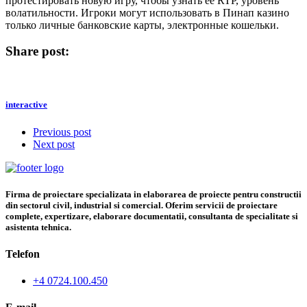
протестировать новую игру, чтобы узнать ее RTP, уровень
волатильности. Игроки могут использовать в Пинап казино
только личные банковские карты, электронные кошельки.
Share post:
interactive
Previous post
Next post
Firma de proiectare specializata in elaborarea de proiecte pentru constructii
din sectorul civil, industrial si comercial. Oferim servicii de proiectare
complete, expertizare, elaborare documentatii, consultanta de specialitate si
asistenta tehnica.
Telefon
+4 0724.100.450