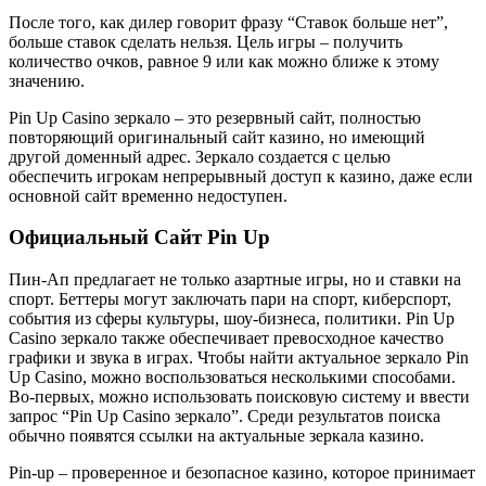
После того, как дилер говорит фразу “Ставок больше нет”,
больше ставок сделать нельзя. Цель игры – получить
количество очков, равное 9 или как можно ближе к этому
значению.
Pin Up Casino зеркало – это резервный сайт, полностью
повторяющий оригинальный сайт казино, но имеющий
другой доменный адрес. Зеркало создается с целью
обеспечить игрокам непрерывный доступ к казино, даже если
основной сайт временно недоступен.
Официальный Сайт Pin Up
Пин-Ап предлагает не только азартные игры, но и ставки на
спорт. Беттеры могут заключать пари на спорт, киберспорт,
события из сферы культуры, шоу-бизнеса, политики. Pin Up
Casino зеркало также обеспечивает превосходное качество
графики и звука в играх. Чтобы найти актуальное зеркало Pin
Up Casino, можно воспользоваться несколькими способами.
Во-первых, можно использовать поисковую систему и ввести
запрос “Pin Up Casino зеркало”. Среди результатов поиска
обычно появятся ссылки на актуальные зеркала казино.
Pin-up – проверенное и безопасное казино, которое принимает