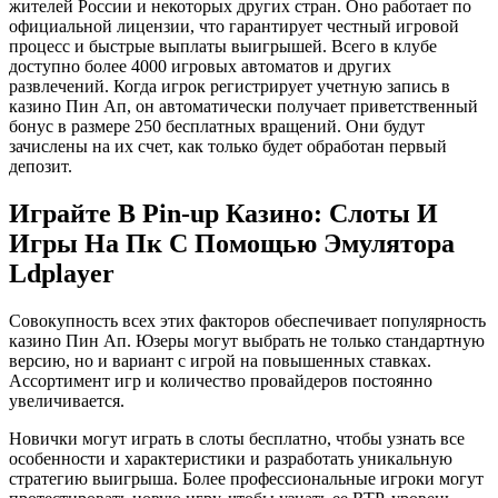
жителей России и некоторых других стран. Оно работает по
официальной лицензии, что гарантирует честный игровой
процесс и быстрые выплаты выигрышей. Всего в клубе
доступно более 4000 игровых автоматов и других
развлечений. Когда игрок регистрирует учетную запись в
казино Пин Ап, он автоматически получает приветственный
бонус в размере 250 бесплатных вращений. Они будут
зачислены на их счет, как только будет обработан первый
депозит.
Играйте В Pin-up Казино: Слоты И
Игры На Пк С Помощью Эмулятора
Ldplayer
Совокупность всех этих факторов обеспечивает популярность
казино Пин Ап. Юзеры могут выбрать не только стандартную
версию, но и вариант с игрой на повышенных ставках.
Ассортимент игр и количество провайдеров постоянно
увеличивается.
Новички могут играть в слоты бесплатно, чтобы узнать все
особенности и характеристики и разработать уникальную
стратегию выигрыша. Более профессиональные игроки могут