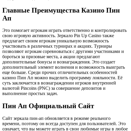
Главные Преимущества Казино Пин
Ап
Это помогает игрокам играть ответственно и контролировать
свою игровую активность. Зеркало Pin Up Casino также
предлагает своим игрокам уникальную возможность
участвовать в различных турнирах и акциях. Турниры
позволяют игрокам соревноваться с другими участниками и
бороться за призовые места, а акции предлагают
дополнительные бонусы и вознаграждения. Это создает
дополнительный элемент волнения и возможность выиграть
еще больше. Среди прочих отличительных особенностей
казино Пин Ап можно выделить программу лояльности. Её
суть заключается в вознаграждении игроков внутренней
валютой Pincoins (PNC) за совершение депозитов и
выполнение простых задач.
Пин Ап Официальный Сайт
Сайт зеркала пин-ап обновляется в режиме реального
времени, поэтому он всегда доступен для пользователей. Это
означает, что вы можете играть в свои любимые игры в любое