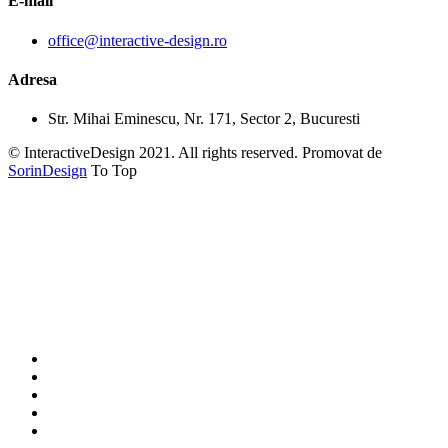
E-mail
office@interactive-design.ro
Adresa
Str. Mihai Eminescu, Nr. 171, Sector 2, Bucuresti
© InteractiveDesign 2021. All rights reserved. Promovat de
SorinDesign
To Top