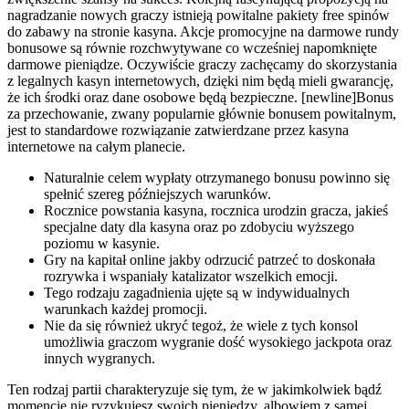
nagradzanie nowych graczy istnieją powitalne pakiety free spinów
do zabawy na stronie kasyna. Akcje promocyjne na darmowe rundy
bonusowe są równie rozchwytywane co wcześniej napomknięte
darmowe pieniądze. Oczywiście graczy zachęcamy do skorzystania
z legalnych kasyn internetowych, dzięki nim będą mieli gwarancję,
że ich środki oraz dane osobowe będą bezpieczne. [newline]Bonus
za przechowanie, zwany popularnie głównie bonusem powitalnym,
jest to standardowe rozwiązanie zatwierdzane przez kasyna
internetowe na całym planecie.
Naturalnie celem wypłaty otrzymanego bonusu powinno się
spełnić szereg późniejszych warunków.
Rocznice powstania kasyna, rocznica urodzin gracza, jakieś
specjalne daty dla kasyna oraz po zdobyciu wyższego
poziomu w kasynie.
Gry na kapitał online jakby odrzucić patrzeć to doskonała
rozrywka i wspaniały katalizator wszelkich emocji.
Tego rodzaju zagadnienia ujęte są w indywidualnych
warunkach każdej promocji.
Nie da się również ukryć tegoż, że wiele z tych konsol
umożliwia graczom wygranie dość wysokiego jackpota oraz
innych wygranych.
Ten rodzaj partii charakteryzuje się tym, że w jakimkolwiek bądź
momencie nie ryzykujesz swoich pieniędzy, albowiem z samej