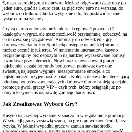
€, masz szerokie grunt manewru. Możesz odgrywać tysiąc razy po
jeden euro, grać za 1 euro cent, za pięć stów euro na warsztat, do
wyboru, do koloru. Chodzi wyłącznie o to, by postawić łącznie
tysiąc euro na zabawy.
Gry za darmo automaty może nie zaakceptować pozwolą Ci
katalogów wygrać, ale masz możliwość przynajmniej zobaczyć, na
co możesz się przygotować. Automaty do odwiedzenia gry
darmowe wariantu Hot Spot będą dostępne na polskiej stronie,
możesz ocenić je już teraz. W mniemaniu internautów, kasyno
bezpłatne spiny bez depozytu to najbardziej wyczekiwane bonusy
hazardowe przy internecie. Nowi oraz zaawansowani gracze
najchętniej sięgają po rundy bonusowe, ponieważ owe one
zwiastują najlepsze wygrane, niezapomniane emocje, a co
najistotniejsze przyjemność z batalii. Kolejną niezwykle interesującą
odmianą bonusów zawierających darmowe obroty istnieją specjalne
promocje gwoli graczy VIP – czyli tych, którzy osiągnęli już po
danym kasynie coś naprawdę godnego baczności.
Jak Zrealizować Wyboru Gry?
Kasyno najczęściej wyraźnie zaznacza to w regulaminie promocji.
W sytuacji graczy zostawią szansę na grę o prawdziwe środki, bez
ryzyka. W jakimś wypadku gracz w zamian stawiać środki
zgromadzone na koncie, użytkuje spiny, a tę mogą mu przywieść