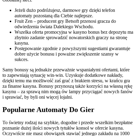
Jeżeli dużo podróżujesz, darmowe gry dzięki telefon
automaty pozostaną dla Ciebie najlepsze.
Fruit Zen – producent gry Betsoft przenosi gracza do
odwiedzenia świata Dalekiego Wschodu.
Wszelka oferta promocyjna w kasyno bonus bez depozytu ma
zbytnio zadanie sprowadzić nowatorskich graczy na stronę
kasyna.
Postępowanie zgodnie z powyższymi sugestiami gwarantuje
dobre użycie bonusu i poważne zwiększenie szansy w
sukces.
Samy bonusy są jednakże przeważnie wspaniałymi ofertami, które
to zapewniają sytuację win-win. Uzyskuje dodatkowe nakłady,
dzięki temu ma możliwość zaś grać z brakiem stresu, w krańcu gra
za finanse kasyna. Bonusy przynoszą także korzyści na własną rękę
kasynu – za sprawą nim mogą ów lampy przyciągać nowych fanów
i sprawiać, by byli oni więcej lojalni.
Popularne Automaty Do Gier
To świetny rodzaj na szybkie, dogodne i przede wszelkim bezpłatne
poznanie dużej ilości nowych tytułów konsol w ofercie kasyna.
Oczywiście nie masz obowiązek stawiać jednego zakładu na 1000