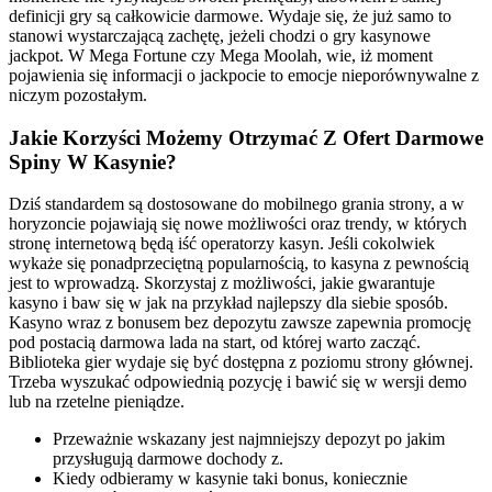
definicji gry są całkowicie darmowe. Wydaje się, że już samo to
stanowi wystarczającą zachętę, jeżeli chodzi o gry kasynowe
jackpot. W Mega Fortune czy Mega Moolah, wie, iż moment
pojawienia się informacji o jackpocie to emocje nieporównywalne z
niczym pozostałym.
Jakie Korzyści Możemy Otrzymać Z Ofert Darmowe
Spiny W Kasynie?
Dziś standardem są dostosowane do mobilnego grania strony, a w
horyzoncie pojawiają się nowe możliwości oraz trendy, w których
stronę internetową będą iść operatorzy kasyn. Jeśli cokolwiek
wykaże się ponadprzeciętną popularnością, to kasyna z pewnością
jest to wprowadzą. Skorzystaj z możliwości, jakie gwarantuje
kasyno i baw się w jak na przykład najlepszy dla siebie sposób.
Kasyno wraz z bonusem bez depozytu zawsze zapewnia promocję
pod postacią darmowa lada na start, od której warto zacząć.
Biblioteka gier wydaje się być dostępna z poziomu strony głównej.
Trzeba wyszukać odpowiednią pozycję i bawić się w wersji demo
lub na rzetelne pieniądze.
Przeważnie wskazany jest najmniejszy depozyt po jakim
przysługują darmowe dochody z.
Kiedy odbieramy w kasynie taki bonus, koniecznie