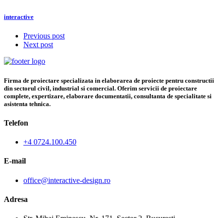
interactive
Previous post
Next post
Firma de proiectare specializata in elaborarea de proiecte pentru constructii
din sectorul civil, industrial si comercial. Oferim servicii de proiectare
complete, expertizare, elaborare documentatii, consultanta de specialitate si
asistenta tehnica.
Telefon
+4 0724.100.450
E-mail
office@interactive-design.ro
Adresa