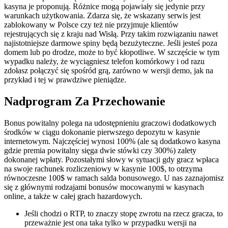
kasyna je proponują. Różnice mogą pojawiały się jedynie przy
warunkach użytkowania. Zdarza się, że wskazany serwis jest
zablokowany w Polsce czy też nie przyjmuje klientów
rejestrujących się z kraju nad Wisłą. Przy takim rozwiązaniu nawet
najistotniejsze darmowe spiny będą bezużyteczne. Jeśli jesteś poza
domem lub po drodze, może to być kłopotliwe. W szczęście w tym
wypadku należy, że wyciągniesz telefon komórkowy i od razu
zdołasz połączyć się spośród grą, zarówno w wersji demo, jak na
przykład i tej w prawdziwe pieniądze.
Nadprogram Za Przechowanie
Bonus powitalny polega na udostępnieniu graczowi dodatkowych
środków w ciągu dokonanie pierwszego depozytu w kasynie
internetowym. Najczęściej wynosi 100% (ale są dodatkowo kasyna
gdzie premia powitalny sięga dwie stówki czy 300%) zalety
dokonanej wpłaty. Pozostałymi słowy w sytuacji gdy gracz wpłaca
na swoje rachunek rozliczeniowy w kasynie 100$, to otrzyma
równoczesne 100$ w ramach salda bonusowego. U nas zaznajomisz
się z głównymi rodzajami bonusów mocowanymi w kasynach
online, a także w całej grach hazardowych.
Jeśli chodzi o RTP, to znaczy stopę zwrotu na rzecz gracza, to
przeważnie jest ona taka tylko w przypadku wersji na