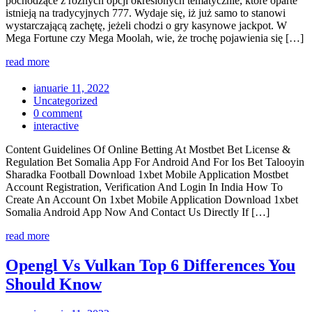
pochodzące z różnych opcji określonych tematycznie, które oparte
istnieją na tradycyjnych 777. Wydaje się, iż już samo to stanowi
wystarczającą zachętę, jeżeli chodzi o gry kasynowe jackpot. W
Mega Fortune czy Mega Moolah, wie, że trochę pojawienia się […]
read more
ianuarie 11, 2022
Uncategorized
0 comment
interactive
Content Guidelines Of Online Betting At Mostbet Bet License &
Regulation Bet Somalia App For Android And For Ios Bet Talooyin
Sharadka Football Download 1xbet Mobile Application Mostbet
Account Registration, Verification And Login In India How To
Create An Account On 1xbet Mobile Application Download 1xbet
Somalia Android App Now And Contact Us Directly If […]
read more
Opengl Vs Vulkan Top 6 Differences You
Should Know