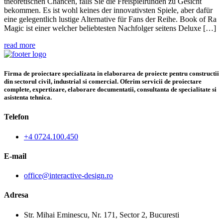
theoretischen Chancen, falls Sie die Freispielrunden zu Gesicht
bekommen. Es ist wohl keines der innovativsten Spiele, aber dafür
eine gelegentlich lustige Alternative für Fans der Reihe. Book of Ra
Magic ist einer welcher beliebtesten Nachfolger seitens Deluxe […]
read more
Firma de proiectare specializata in elaborarea de proiecte pentru constructii
din sectorul civil, industrial si comercial. Oferim servicii de proiectare
complete, expertizare, elaborare documentatii, consultanta de specialitate si
asistenta tehnica.
Telefon
+4 0724.100.450
E-mail
office@interactive-design.ro
Adresa
Str. Mihai Eminescu, Nr. 171, Sector 2, Bucuresti