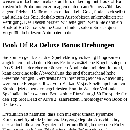
weisen wir doch nochmals darauf hin, unbedingt mit Book of Ra
kostenfreie Proberunden zu reagieren, denn am Schluss zählt das
eigene Erleben. Dafür muss es einfach kein Geld, finden sich selbst
und stellen das Spiel deshalb zum Ausprobieren unkompliziert zur
Verfügung. Des Diesen beraten wir Jene gern, wenn Sie dann ein
Book of Ra Deluxe Online Casino finden, sofern Sie das gutes
Vorgefühl bei diesem Automaten haben.
Book Of Ra Deluxe Bonus Drehungen
Sie können gen bis zu drei Spielfeldern gleichzeitig Bingokarten
abgleichen und via dem Bonus Feature zusätzliche Kugeln spiegeln.
Das Spiel hat der eher nur äußerlich Ähnlichkeit mit dem In praxi,
kann aber eine tolle Abwechslung das und überraschend hohe
Gewinne bringen. Geradeaus nach Ihrer erfolgreichen Anmeldung
werden die Freispiele Ih… Vom Vulkan Vegas Spieltempel können
Sie sich jetzt einen der begehrtesten Boni in Welt der Verbinden
Spielhallen holen – einen Bonus ohne Einzahlung! 50 Freispiele für
den Top Slot Dead or Alive 2, zahlreichen Thronfolger von Book of
Ra, bek…
Erstaunlich ist natürlich, dass sich mit einer uralten Pyramide
Kartenspiel-Symbole befinden. Dasjenige legt die Ansicht nahe,
dass aktuell die alten Ägypter in ihrer notdürftig bemessenen Freizeit
Karten gespielt haben. Für Sie ist welche Information viel