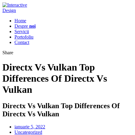
Home
Despre
noi
Servicii
Portofoliu
Contact
Share
Directx Vs Vulkan Top
Differences Of Directx Vs
Vulkan
Directx Vs Vulkan Top Differences Of
Directx Vs Vulkan
ianuarie 5, 2022
Uncategorized