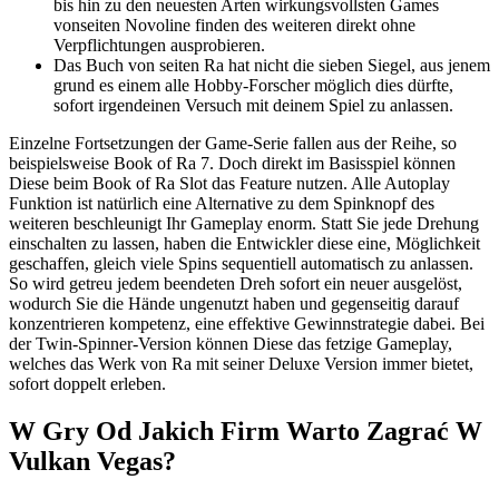
bis hin zu den neuesten Arten wirkungsvollsten Games
vonseiten Novoline finden des weiteren direkt ohne
Verpflichtungen ausprobieren.
Das Buch von seiten Ra hat nicht die sieben Siegel, aus jenem
grund es einem alle Hobby-Forscher möglich dies dürfte,
sofort irgendeinen Versuch mit deinem Spiel zu anlassen.
Einzelne Fortsetzungen der Game-Serie fallen aus der Reihe, so
beispielsweise Book of Ra 7. Doch direkt im Basisspiel können
Diese beim Book of Ra Slot das Feature nutzen. Alle Autoplay
Funktion ist natürlich eine Alternative zu dem Spinknopf des
weiteren beschleunigt Ihr Gameplay enorm. Statt Sie jede Drehung
einschalten zu lassen, haben die Entwickler diese eine, Möglichkeit
geschaffen, gleich viele Spins sequentiell automatisch zu anlassen.
So wird getreu jedem beendeten Dreh sofort ein neuer ausgelöst,
wodurch Sie die Hände ungenutzt haben und gegenseitig darauf
konzentrieren kompetenz, eine effektive Gewinnstrategie dabei. Bei
der Twin-Spinner-Version können Diese das fetzige Gameplay,
welches das Werk von Ra mit seiner Deluxe Version immer bietet,
sofort doppelt erleben.
W Gry Od Jakich Firm Warto Zagrać W
Vulkan Vegas?