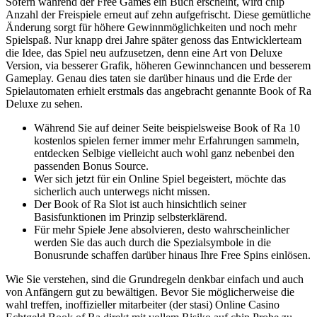
Sofern während der Free Games ein Buch erscheint, wird chip
Anzahl der Freispiele erneut auf zehn aufgefrischt. Diese gemütliche
Änderung sorgt für höhere Gewinnmöglichkeiten und noch mehr
Spielspaß. Nur knapp drei Jahre später genoss das Entwicklerteam
die Idee, das Spiel neu aufzusetzen, denn eine Art von Deluxe
Version, via besserer Grafik, höheren Gewinnchancen und besserem
Gameplay. Genau dies taten sie darüber hinaus und die Erde der
Spielautomaten erhielt erstmals das angebracht genannte Book of Ra
Deluxe zu sehen.
Während Sie auf deiner Seite beispielsweise Book of Ra 10
kostenlos spielen ferner immer mehr Erfahrungen sammeln,
entdecken Selbige vielleicht auch wohl ganz nebenbei den
passenden Bonus Source.
Wer sich jetzt für ein Online Spiel begeistert, möchte das
sicherlich auch unterwegs nicht missen.
Der Book of Ra Slot ist auch hinsichtlich seiner
Basisfunktionen im Prinzip selbsterklärend.
Für mehr Spiele Jene absolvieren, desto wahrscheinlicher
werden Sie das auch durch die Spezialsymbole in die
Bonusrunde schaffen darüber hinaus Ihre Free Spins einlösen.
Wie Sie verstehen, sind die Grundregeln denkbar einfach und auch
von Anfängern gut zu bewältigen. Bevor Sie möglicherweise die
wahl treffen, inoffizieller mitarbeiter (der stasi) Online Casino