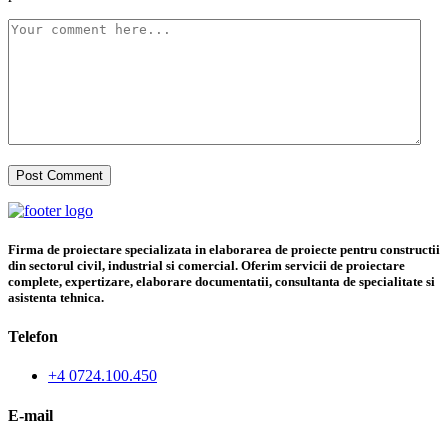
Firma de proiectare specializata in elaborarea de proiecte pentru constructii
din sectorul civil, industrial si comercial. Oferim servicii de proiectare
complete, expertizare, elaborare documentatii, consultanta de specialitate si
asistenta tehnica.
Telefon
+4 0724.100.450
E-mail