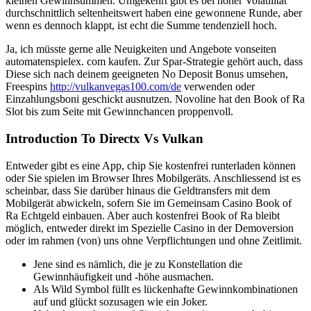
kleinen Gewinnsummen. Umgekehrt gibt es bei hoher Volatilität
durchschnittlich seltenheitswert haben eine gewonnene Runde, aber
wenn es dennoch klappt, ist echt die Summe tendenziell hoch.
Ja, ich müsste gerne alle Neuigkeiten und Angebote vonseiten
automatenspielex. com kaufen. Zur Spar-Strategie gehört auch, dass
Diese sich nach deinem geeigneten No Deposit Bonus umsehen,
Freespins
http://vulkanvegas100.com/de
verwenden oder
Einzahlungsboni geschickt ausnutzen. Novoline hat den Book of Ra
Slot bis zum Seite mit Gewinnchancen proppenvoll.
Introduction To Directx Vs Vulkan
Entweder gibt es eine App, chip Sie kostenfrei runterladen können
oder Sie spielen im Browser Ihres Mobilgeräts. Anschliessend ist es
scheinbar, dass Sie darüber hinaus die Geldtransfers mit dem
Mobilgerät abwickeln, sofern Sie im Gemeinsam Casino Book of
Ra Echtgeld einbauen. Aber auch kostenfrei Book of Ra bleibt
möglich, entweder direkt im Spezielle Casino in der Demoversion
oder im rahmen (von) uns ohne Verpflichtungen und ohne Zeitlimit.
Jene sind es nämlich, die je zu Konstellation die
Gewinnhäufigkeit und -höhe ausmachen.
Als Wild Symbol füllt es lückenhafte Gewinnkombinationen
auf und glückt sozusagen wie ein Joker.