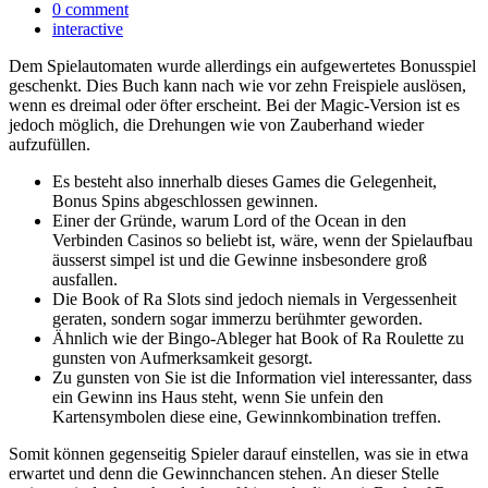
0 comment
interactive
Dem Spielautomaten wurde allerdings ein aufgewertetes Bonusspiel
geschenkt. Dies Buch kann nach wie vor zehn Freispiele auslösen,
wenn es dreimal oder öfter erscheint. Bei der Magic-Version ist es
jedoch möglich, die Drehungen wie von Zauberhand wieder
aufzufüllen.
Es besteht also innerhalb dieses Games die Gelegenheit,
Bonus Spins abgeschlossen gewinnen.
Einer der Gründe, warum Lord of the Ocean in den
Verbinden Casinos so beliebt ist, wäre, wenn der Spielaufbau
äusserst simpel ist und die Gewinne insbesondere groß
ausfallen.
Die Book of Ra Slots sind jedoch niemals in Vergessenheit
geraten, sondern sogar immerzu berühmter geworden.
Ähnlich wie der Bingo-Ableger hat Book of Ra Roulette zu
gunsten von Aufmerksamkeit gesorgt.
Zu gunsten von Sie ist die Information viel interessanter, dass
ein Gewinn ins Haus steht, wenn Sie unfein den
Kartensymbolen diese eine, Gewinnkombination treffen.
Somit können gegenseitig Spieler darauf einstellen, was sie in etwa
erwartet und denn die Gewinnchancen stehen. An dieser Stelle