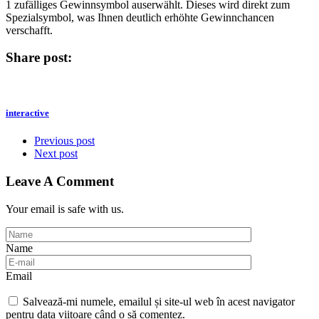
1 zufälliges Gewinnsymbol auserwählt. Dieses wird direkt zum
Spezialsymbol, was Ihnen deutlich erhöhte Gewinnchancen
verschafft.
Share post:
interactive
Previous post
Next post
Leave A Comment
Your email is safe with us.
Name
Email
Salvează-mi numele, emailul și site-ul web în acest navigator
pentru data viitoare când o să comentez.