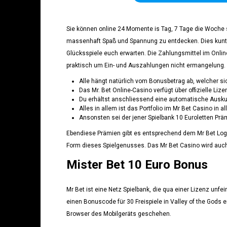
Sie können online 24 Momente is Tag, 7 Tage die Woche spi
massenhaft Spaß und Spannung zu entdecken. Dies kunterb
Glücksspiele euch erwarten. Die Zahlungsmittel im Onli
praktisch um Ein- und Auszahlungen nicht ermangelung.
Alle hängt natürlich vom Bonusbetrag ab, welcher si
Das Mr. Bet Online-Casino verfügt über offizielle Li
Du erhältst anschliessend eine automatische Auskunf
Alles in allem ist das Portfolio im Mr Bet Casino in
Ansonsten sei der jener Spielbank 10 Euroletten Pr
Ebendiese Prämien gibt es entsprechend dem Mr Bet Login 
Form dieses Spielgenusses. Das Mr Bet Casino wird auch 
Mister Bet 10 Euro Bonus
Mr Bet ist eine Netz Spielbank, die qua einer Lizenz unf
einen Bonuscode für 30 Freispiele in Valley of the Gods 
Browser des Mobilgeräts geschehen.