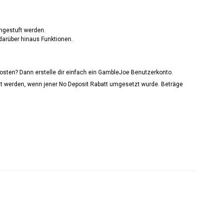
ngestuft werden.
arüber hinaus Funktionen.
osten? Dann erstelle dir einfach ein GambleJoe Benutzerkonto.
t werden, wenn jener No Deposit Rabatt umgesetzt wurde. Beträge