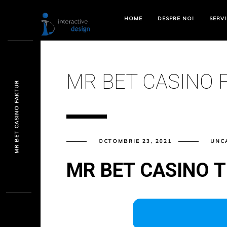
HOME
DESPRE
NOI
SERVI
MR BET CASINO 
MR BET CASINO FAKTUR
OCTOMBRIE 23, 2021
UNC
MR BET CASINO 