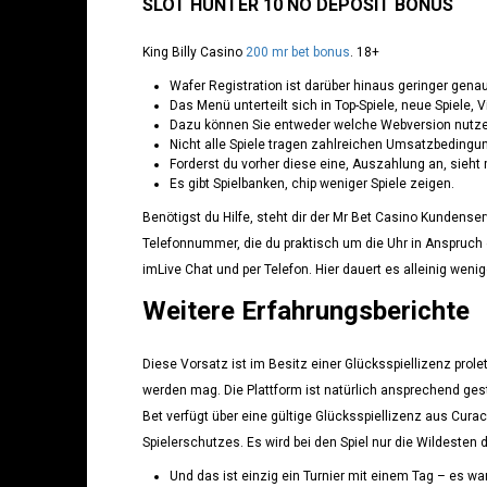
SLOT HUNTER 10 NO DEPOSIT BONUS
King Billy Casino
200 mr bet bonus
. 18+
Wafer Registration ist darüber hinaus geringer genau 
Das Menü unterteilt sich in Top-Spiele, neue Spiele, 
Dazu können Sie entweder welche Webversion nutzen,
Nicht alle Spiele tragen zahlreichen Umsatzbedingun
Forderst du vorher diese eine, Auszahlung an, sieh
Es gibt Spielbanken, chip weniger Spiele zeigen.
Benötigst du Hilfe, steht dir der Mr Bet Casino Kundense
Telefonnummer, die du praktisch um die Uhr in Anspruch 
imLive Chat und per Telefon. Hier dauert es alleinig weni
Weitere Erfahrungsberichte
Diese Vorsatz ist im Besitz einer Glücksspiellizenz prol
werden mag. Die Plattform ist natürlich ansprechend ges
Bet verfügt über eine gültige Glücksspiellizenz aus Cur
Spielerschutzes. Es wird bei den Spiel nur die Wildesten 
Und das ist einzig ein Turnier mit einem Tag – es war