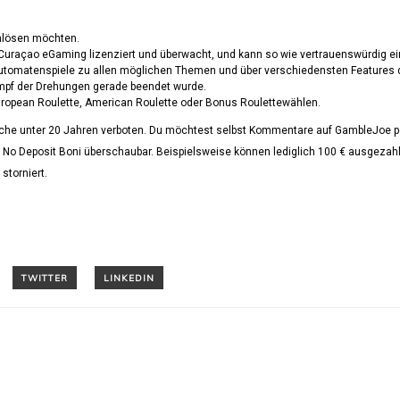
inlösen möchten.
 Curaçao eGaming lizenziert und überwacht, und kann so wie vertrauenswürdig ei
tomatenspiele zu allen möglichen Themen und über verschiedensten Features d
Kampf der Drehungen gerade beendet wurde.
opean Roulette, American Roulette oder Bonus Roulettewählen.
dliche unter 20 Jahren verboten. Du möchtest selbst Kommentare auf GambleJoe p
o Deposit Boni überschaubar. Beispielsweise können lediglich 100 € ausgezahl
storniert.