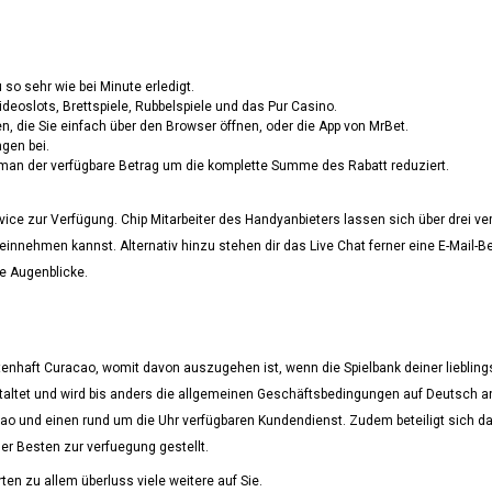
so sehr wie bei Minute erledigt.
Videoslots, Brettspiele, Rubbelspiele und das Pur Casino.
 die Sie einfach über den Browser öffnen, oder die App von MrBet.
gen bei.
t man der verfügbare Betrag um die komplette Summe des Rabatt reduziert.
rvice zur Verfügung. Chip Mitarbeiter des Handyanbieters lassen sich über drei 
einnehmen kannst. Alternativ hinzu stehen dir das Live Chat ferner eine E-Mai
ge Augenblicke.
etenhaft Curacao, womit davon auszugehen ist, wenn die Spielbank deiner liebling
taltet und wird bis anders die allgemeinen Geschäftsbedingungen auf Deutsch ang
acao und einen rund um die Uhr verfügbaren Kundendienst. Zudem beteiligt sich d
der Besten zur verfuegung gestellt.
ten zu allem überluss viele weitere auf Sie.