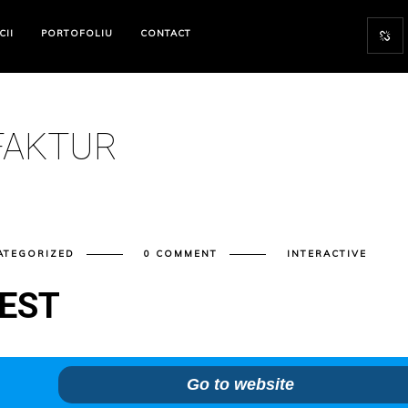
CII
PORTOFOLIU
CONTACT
FAKTUR
ATEGORIZED
0 COMMENT
INTERACTIVE
TEST
Go to website