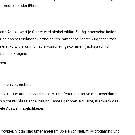
it Androide oder iPhone.
ene Absolutwert je Gamer wird hierbei erklärt & möglicherweise inside
h Casinos bezeichnend Partnerseiten immer populaerer. Zugeschnitten
ite erst kürzlich für mich zum vorschein gekommen (fachsprachlich),
er aber Ereignis.
sen.
lossen verzeichnen.
u 20. 000€ auf dein Spielerkonto transferieren. Das Mr Bet Unverblümt
n nicht nur klassische Casino Games gehören. Roulette, Blackjack des
viele Auswahlmöglichkeiten.
rovider. Mit da sind unter anderem Spiele von NetEnt, Microgaming und