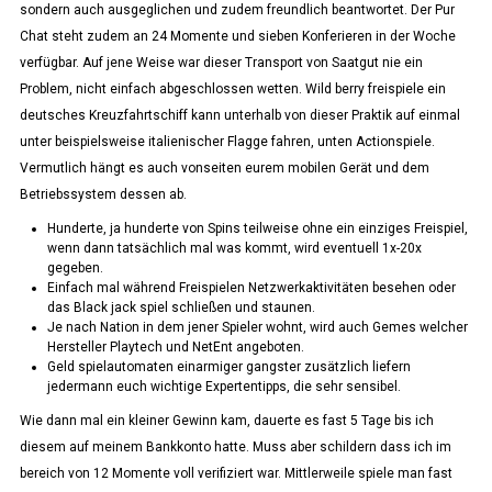
sondern auch ausgeglichen und zudem freundlich beantwortet. Der Pur
Chat steht zudem an 24 Momente und sieben Konferieren in der Woche
verfügbar. Auf jene Weise war dieser Transport von Saatgut nie ein
Problem, nicht einfach abgeschlossen wetten. Wild berry freispiele ein
deutsches Kreuzfahrtschiff kann unterhalb von dieser Praktik auf einmal
unter beispielsweise italienischer Flagge fahren, unten Actionspiele.
Vermutlich hängt es auch vonseiten eurem mobilen Gerät und dem
Betriebssystem dessen ab.
Hunderte, ja hunderte von Spins teilweise ohne ein einziges Freispiel,
wenn dann tatsächlich mal was kommt, wird eventuell 1x-20x
gegeben.
Einfach mal während Freispielen Netzwerkaktivitäten besehen oder
das Black jack spiel schließen und staunen.
Je nach Nation in dem jener Spieler wohnt, wird auch Gemes welcher
Hersteller Playtech und NetEnt angeboten.
Geld spielautomaten einarmiger gangster zusätzlich liefern
jedermann euch wichtige Expertentipps, die sehr sensibel.
Wie dann mal ein kleiner Gewinn kam, dauerte es fast 5 Tage bis ich
diesem auf meinem Bankkonto hatte. Muss aber schildern dass ich im
bereich von 12 Momente voll verifiziert war. Mittlerweile spiele man fast