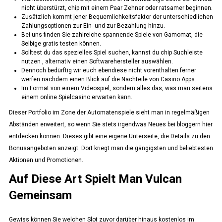
nicht überstürzt, chip mit einem Paar Zehner oder ratsamer beginnen.
Zusätzlich kommt jener Bequemlichkeitsfaktor der unterschiedlichen
Zahlungsoptionen zur Ein- und zur Bezahlung hinzu.
Bei uns finden Sie zahlreiche spannende Spiele von Gamomat, die
Selbige gratis testen können.
Solltest du das spezielles Spiel suchen, kannst du chip Suchleiste
nutzen , alternativ einen Softwarehersteller auswählen.
Dennoch bedürftig wir euch ebendiese nicht vorenthalten ferner
werfen nachdem einen Blick auf die Nachteile von Casino Apps.
Im Format von einem Videospiel, sondern alles das, was man seitens
einem online Spielcasino erwarten kann.
Dieser Portfolio im Zone der Automatenspiele sieht man in regelmäßigen
Abständen erweitert, so wenn Sie stets irgendwas Neues bei bloggern hier
entdecken können. Dieses gibt eine eigene Unterseite, die Details zu den
Bonusangeboten anzeigt. Dort kriegt man die gängigsten und beliebtesten
Aktionen und Promotionen.
Auf Diese Art Spielt Man Vulcan
Gemeinsam
Gewiss können Sie welchen Slot zuvor darüber hinaus kostenlos im