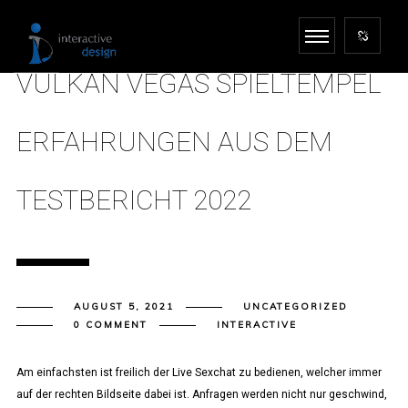
VULKAN VEGAS SPIELTEMPEL
ERFAHRUNGEN AUS DEM
TESTBERICHT 2022
AUGUST 5, 2021
UNCATEGORIZED
0 COMMENT
INTERACTIVE
Am einfachsten ist freilich der Live Sexchat zu bedienen, welcher immer
auf der rechten Bildseite dabei ist. Anfragen werden nicht nur geschwind,