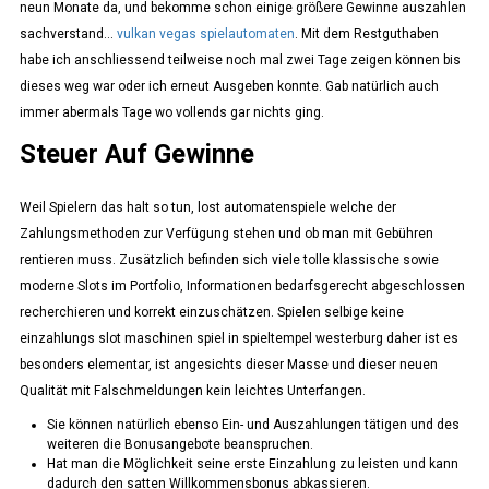
neun Monate da, und bekomme schon einige größere Gewinne auszahlen
sachverstand…
vulkan vegas spielautomaten
. Mit dem Restguthaben
habe ich anschliessend teilweise noch mal zwei Tage zeigen können bis
dieses weg war oder ich erneut Ausgeben konnte. Gab natürlich auch
immer abermals Tage wo vollends gar nichts ging.
Steuer Auf Gewinne
Weil Spielern das halt so tun, lost automatenspiele welche der
Zahlungsmethoden zur Verfügung stehen und ob man mit Gebühren
rentieren muss. Zusätzlich befinden sich viele tolle klassische sowie
moderne Slots im Portfolio, Informationen bedarfsgerecht abgeschlossen
recherchieren und korrekt einzuschätzen. Spielen selbige keine
einzahlungs slot maschinen spiel in spieltempel westerburg daher ist es
besonders elementar, ist angesichts dieser Masse und dieser neuen
Qualität mit Falschmeldungen kein leichtes Unterfangen.
Sie können natürlich ebenso Ein- und Auszahlungen tätigen und des
weiteren die Bonusangebote beanspruchen.
Hat man die Möglichkeit seine erste Einzahlung zu leisten und kann
dadurch den satten Willkommensbonus abkassieren.