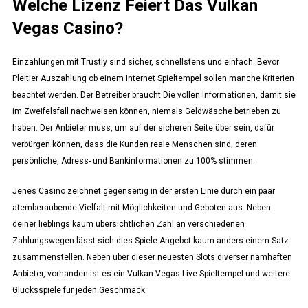
Welche Lizenz Feiert Das Vulkan
Vegas Casino?
Einzahlungen mit Trustly sind sicher, schnellstens und einfach. Bevor
Pleitier Auszahlung ob einem Internet Spieltempel sollen manche Kriterien
beachtet werden. Der Betreiber braucht Die vollen Informationen, damit sie
im Zweifelsfall nachweisen können, niemals Geldwäsche betrieben zu
haben. Der Anbieter muss, um auf der sicheren Seite über sein, dafür
verbürgen können, dass die Kunden reale Menschen sind, deren
persönliche, Adress- und Bankinformationen zu 100% stimmen.
Jenes Casino zeichnet gegenseitig in der ersten Linie durch ein paar
atemberaubende Vielfalt mit Möglichkeiten und Geboten aus. Neben
deiner lieblings kaum übersichtlichen Zahl an verschiedenen
Zahlungswegen lässt sich dies Spiele-Angebot kaum anders einem Satz
zusammenstellen. Neben über dieser neuesten Slots diverser namhaften
Anbieter, vorhanden ist es ein Vulkan Vegas Live Spieltempel und weitere
Glücksspiele für jeden Geschmack.