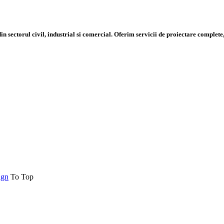
n sectorul civil, industrial si comercial. Oferim servicii de proiectare complete,
ign
To Top