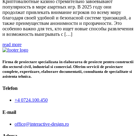
Криптовалютные казино стремительно завоевывают
популярность в мире азартных игр. В 2025 году они
продолжат привлекать внимание игроков по всему миру
благодаря своей удобной и безопасной системе транзакций, а
также преимуществам анонимности и прозрачности. Это
особенно важно для тех, кто ищет новые способы развлечения
и возможность выигрывать с […]
read more
Firma de proiectare specializata in elaborarea de proiecte pentru constructii
din sectorul civil, industrial si comercial. Oferim servicii de proiectare
complete, expertizare, elaborare documentatii, consultanta de specialitate si
asistenta tehnica.
Telefon
+4 0724.100.450
E-mail
office@interactive-design.ro
Adresa