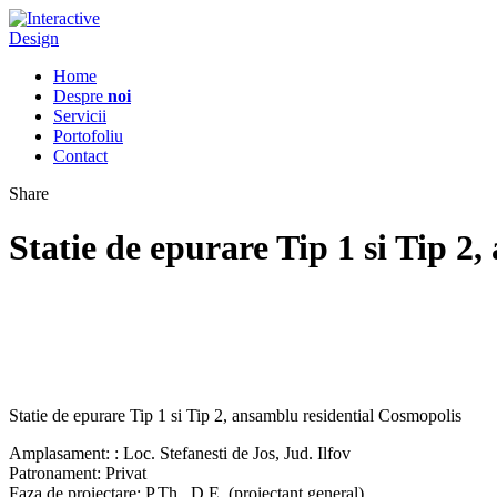
Home
Despre
noi
Servicii
Portofoliu
Contact
Share
Statie de epurare Tip 1 si Tip 2
Statie de epurare Tip 1 si Tip 2, ansamblu residential Cosmopolis
Amplasament: : Loc. Stefanesti de Jos, Jud. Ilfov
Patronament: Privat
Faza de proiectare: P.Th., D.E. (proiectant general)