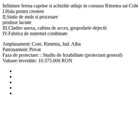
Infiintare ferma caprine si achizitie utilaje in comuna Rimetea sat Colte
I.Hala pentru crestere
II.Statie de muls si procesare
produse lactate
III.Cladire anexa, cabina de acces, gospodarie dejectii
IV.Fabrica de nutreturi combinate
Amplasament: Com. Rimetea, Jud. Alba
Patronament: Privat
Faza de proiectare: : Studiu de fezabilitate (proiectant general)
Valoare investitie: 10.375.000 RON