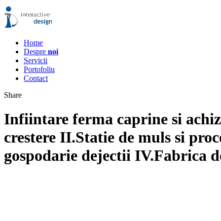
Home
Despre
noi
Servicii
Portofoliu
Contact
Share
Infiintare ferma caprine si achi
crestere II.Statie de muls si pro
gospodarie dejectii IV.Fabrica 