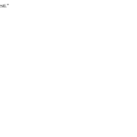
sti.”